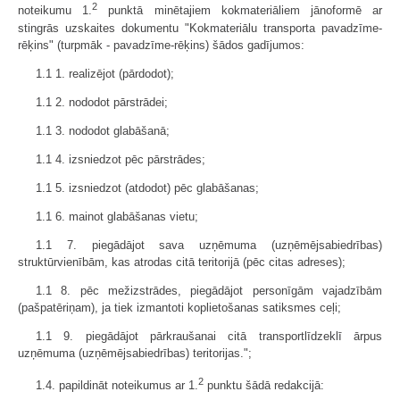
2
noteikumu 1.
punktā minētajiem kokmateriāliem jānoformē ar
stingrās uzskaites dokumentu "Kokmateriālu transporta pavadzīme-
rēķins" (turpmāk - pavadzīme-rēķins) šādos gadījumos:
1.1 1. realizējot (pārdodot);
1.1 2. nododot pārstrādei;
1.1 3. nododot glabāšanā;
1.1 4. izsniedzot pēc pārstrādes;
1.1 5. izsniedzot (atdodot) pēc glabāšanas;
1.1 6. mainot glabāšanas vietu;
1.1 7. piegādājot sava uzņēmuma (uzņēmējsabiedrības)
struktūrvienībām, kas atrodas citā teritorijā (pēc citas adreses);
1.1 8. pēc mežizstrādes, piegādājot personīgām vajadzībām
(pašpatēriņam), ja tiek izmantoti koplietošanas satiksmes ceļi;
1.1 9. piegādājot pārkraušanai citā transportlīdzeklī ārpus
uzņēmuma (uzņēmējsabiedrības) teritorijas.";
2
1.4. papildināt noteikumus ar 1.
punktu šādā redakcijā: