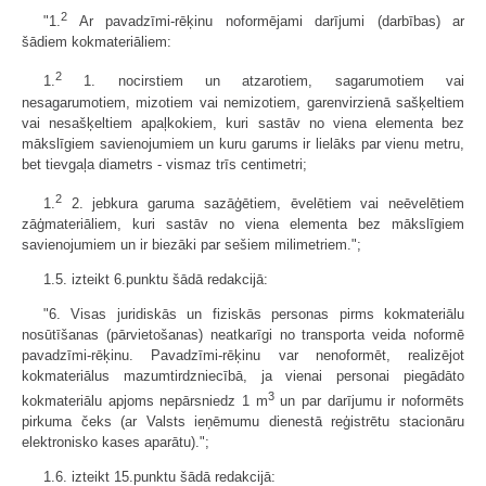
2
"1.
Ar pavadzīmi-rēķinu noformējami darījumi (darbības) ar
šādiem kokmateriāliem:
2
1.
1. nocirstiem un atzarotiem, sagarumotiem vai
nesagarumotiem, mizotiem vai nemizotiem, garenvirzienā sašķeltiem
vai nesašķeltiem apaļkokiem, kuri sastāv no viena elementa bez
mākslīgiem savienojumiem un kuru garums ir lielāks par vienu metru,
bet tievgaļa diametrs - vismaz trīs centimetri;
2
1.
2. jebkura garuma sazāģētiem, ēvelētiem vai neēvelētiem
zāģmateriāliem, kuri sastāv no viena elementa bez mākslīgiem
savienojumiem un ir biezāki par sešiem milimetriem.";
1.5. izteikt 6.punktu šādā redakcijā:
"6. Visas juridiskās un fiziskās personas pirms kokmateriālu
nosūtīšanas (pārvietošanas) neatkarīgi no transporta veida noformē
pavadzīmi-rēķinu. Pavadzīmi-rēķinu var nenoformēt, realizējot
kokmateriālus mazumtirdzniecībā, ja vienai personai piegādāto
3
kokmateriālu apjoms nepārsniedz 1 m
un par darījumu ir noformēts
pirkuma čeks (ar Valsts ieņēmumu dienestā reģistrētu stacionāru
elektronisko kases aparātu).";
1.6. izteikt 15.punktu šādā redakcijā: