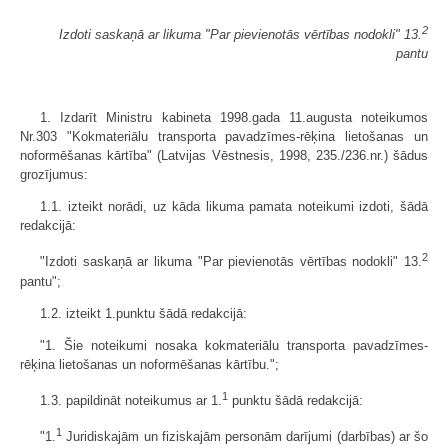
2
Izdoti saskaņā ar likuma "Par pievienotās vērtības nodokli" 13.
pantu
1. Izdarīt Ministru kabineta 1998.gada 11.augusta noteikumos
Nr.303 "Kokmateriālu transporta pavadzīmes-rēķina lietošanas un
noformēšanas kārtība" (Latvijas Vēstnesis, 1998, 235./236.nr.) šādus
grozījumus:
1.1. izteikt norādi, uz kāda likuma pamata noteikumi izdoti, šādā
redakcijā:
2
"Izdoti saskaņā ar likuma "Par pievienotās vērtības nodokli" 13.
pantu";
1.2. izteikt 1.punktu šādā redakcijā:
"1. Šie noteikumi nosaka kokmateriālu transporta pavadzīmes-
rēķina lietošanas un noformēšanas kārtību.";
1
1.3. papildināt noteikumus ar 1.
punktu šādā redakcijā:
1
"1.
Juridiskajām un fiziskajām personām darījumi (darbības) ar šo