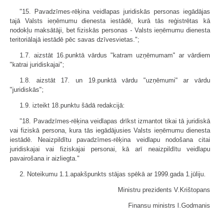
"15. Pavadzīmes-rēķina veidlapas juridiskās personas iegādājas
tajā Valsts ieņēmumu dienesta iestādē, kurā tās reģistrētas kā
nodokļu maksātāji, bet fiziskās personas - Valsts ieņēmumu dienesta
teritoriālajā iestādē pēc savas dzīvesvietas.";
1.7. aizstāt 16.punktā vārdus "katram uzņēmumam" ar vārdiem
"katrai juridiskajai";
1.8. aizstāt 17. un 19.punktā vārdu "uzņēmumi" ar vārdu
"juridiskās";
1.9. izteikt 18.punktu šādā redakcijā:
"18. Pavadzīmes-rēķina veidlapas drīkst izmantot tikai tā juridiskā
vai fiziskā persona, kura tās iegādājusies Valsts ieņēmumu dienesta
iestādē. Neaizpildītu pavadzīmes-rēķina veidlapu nodošana citai
juridiskajai vai fiziskajai personai, kā arī neaizpildītu veidlapu
pavairošana ir aizliegta."
2. Noteikumu 1.1.apakšpunkts stājas spēkā ar 1999.gada 1.jūliju.
Ministru prezidents V.Krištopans
Finansu ministrs I.Godmanis