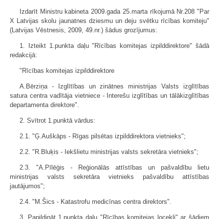
Izdarīt Ministru kabineta 2009.gada 25.marta rīkojumā Nr.208 "Par
X Latvijas skolu jaunatnes dziesmu un deju svētku rīcības komiteju"
(Latvijas Vēstnesis, 2009, 49.nr.) šādus grozījumus:
1. Izteikt 1.punkta daļu "Rīcības komitejas izpilddirektore" šādā
redakcijā:
"Rīcības komitejas izpilddirektore
A.Bērziņa - Izglītības un zinātnes ministrijas Valsts izglītības
satura centra vadītāja vietniece - Interešu izglītības un tālākizglītības
departamenta direktore".
2. Svītrot 1.punktā vārdus:
2.1. "Ģ.Auškāps - Rīgas pilsētas izpilddirektora vietnieks";
2.2. "R.Bluķis - Iekšlietu ministrijas valsts sekretāra vietnieks";
2.3. "A.Pīlēģis - Reģionālās attīstības un pašvaldību lietu
ministrijas valsts sekretāra vietnieks pašvaldību attīstības
jautājumos";
2.4. "M.Šics - Katastrofu medicīnas centra direktors".
3. Papildināt 1.punkta daļu "Rīcības komitejas locekļi" ar šādiem