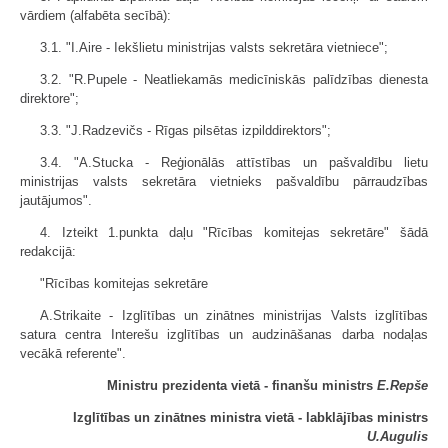
vārdiem (alfabēta secībā):
3.1. "I.Aire - Iekšlietu ministrijas valsts sekretāra vietniece";
3.2. "R.Pupele - Neatliekamās medicīniskās palīdzības dienesta
direk­tore";
3.3. "J.Radzevičs - Rīgas pilsētas izpilddirektors";
3.4. "A.Stucka - Reģionālās attīstības un pašvaldību lietu
ministrijas valsts sekretāra vietnieks pašvaldību pārraudzības
jautājumos".
4. Izteikt 1.punkta daļu "Rīcības komitejas sekretāre" šādā
redakcijā:
"Rīcības komitejas sekretāre
A.Strikaite - Izglītības un zinātnes ministrijas Valsts izglītības
satura centra Interešu izglītības un audzināšanas darba nodaļas
vecākā referente".
Ministru prezidenta vietā - finanšu ministrs
E.Repše
Izglītības un zinātnes ministra vietā - labklājības ministrs
U.Augulis