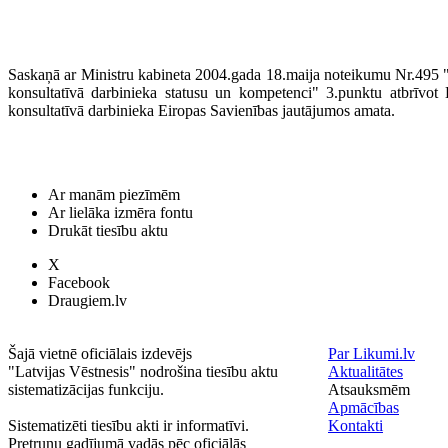
Saskaņā ar Ministru kabineta 2004.gada 18.maija noteikumu Nr.495 "N
konsultatīvā darbinieka statusu un kompetenci" 3.punktu atbrīvot 
konsultatīvā darbinieka Eiropas Savienības jautājumos amata.
Ar manām piezīmēm
Ar lielāka izmēra fontu
Drukāt tiesību aktu
X
Facebook
Draugiem.lv
Šajā vietnē oficiālais izdevējs
Par Likumi.lv
"Latvijas Vēstnesis" nodrošina tiesību aktu
Aktualitātes
sistematizācijas funkciju.
Atsauksmēm
Apmācības
Sistematizēti tiesību akti ir informatīvi.
Kontakti
Pretrunu gadījumā vadās pēc oficiālās