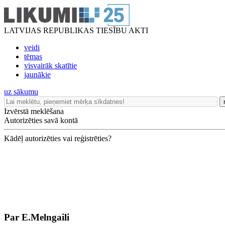
LATVIJAS REPUBLIKAS TIESĪBU AKTI
veidi
tēmas
visvairāk skatītie
jaunākie
uz sākumu
Izvērstā meklēšana
Autorizēties savā kontā
Kādēļ autorizēties vai reģistrēties?
Par E.Melngaili