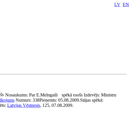
LV
EN
šs
Nosaukums:
Par E.Melngaili
spēkā esošs
Izdevējs:
Ministru
rīkojums
Numurs:
338
Pieņemts:
05.08.2009.
Stājas spēkā:
ēts:
Latvijas Vēstnesis
, 125, 07.08.2009.