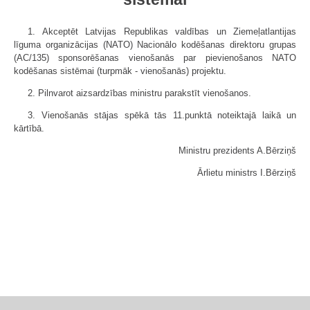
1. Akceptēt Latvijas Republikas valdības un Ziemeļatlantijas
līguma organizācijas (NATO) Nacionālo kodēšanas direktoru grupas
(AC/135) sponsorēšanas vienošanās par pievienošanos NATO
kodēšanas sistēmai (turpmāk - vienošanās) projektu.
2. Pilnvarot aizsardzības ministru parakstīt vienošanos.
3. Vienošanās stājas spēkā tās 11.punktā noteiktajā laikā un
kārtībā.
Ministru prezidents A.Bērziņš
Ārlietu ministrs I.Bērziņš