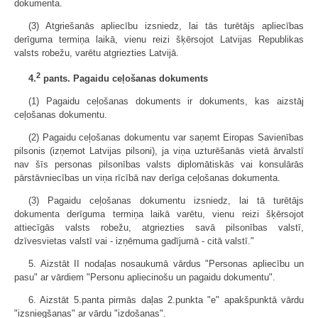
dokumenta.
(3) Atgriešanās apliecību izsniedz, lai tās turētājs apliecības
derīguma termiņa laikā, vienu reizi šķērsojot Latvijas Republikas
valsts robežu, varētu atgriezties Latvijā.
2
4.
pants. Pagaidu ceļošanas dokuments
(1) Pagaidu ceļošanas dokuments ir dokuments, kas aizstāj
ceļošanas dokumentu.
(2) Pagaidu ceļošanas dokumentu var saņemt Eiropas Savienības
pilsonis (izņemot Latvijas pilsoni), ja viņa uzturēšanās vietā ārvalstī
nav šīs personas pilsonības valsts diplomātiskās vai konsulārās
pārstāvniecības un viņa rīcībā nav derīga ceļošanas dokumenta.
(3) Pagaidu ceļošanas dokumentu izsniedz, lai tā turētājs
dokumenta derīguma termiņa laikā varētu, vienu reizi šķērsojot
attiecīgās valsts robežu, atgriezties savā pilsonības valstī,
dzīvesvietas valstī vai - izņēmuma gadījumā - citā valstī."
5. Aizstāt II nodaļas nosaukumā vārdus "Personas apliecību un
pasu" ar vārdiem "Personu apliecinošu un pagaidu dokumentu".
6. Aizstāt 5.panta pirmās daļas 2.punkta "e" apakšpunktā vārdu
"izsniegšanas" ar vārdu "izdošanas".