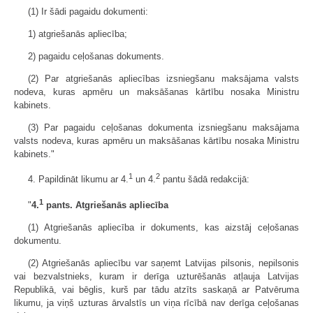
(1) Ir šādi pagaidu dokumenti:
1) atgriešanās apliecība;
2) pagaidu ceļošanas dokuments.
(2) Par atgriešanās apliecības izsniegšanu maksājama valsts
nodeva, kuras apmēru un maksāšanas kārtību nosaka Ministru
kabinets.
(3) Par pagaidu ceļošanas dokumenta izsniegšanu maksājama
valsts nodeva, kuras apmēru un maksāšanas kārtību nosaka Ministru
kabinets."
1
2
4. Papildināt likumu ar 4.
un 4.
pantu šādā redakcijā:
1
"
4.
pants. Atgriešanās apliecība
(1) Atgriešanās apliecība ir dokuments, kas aizstāj ceļošanas
dokumentu.
(2) Atgriešanās apliecību var saņemt Latvijas pilsonis, nepilsonis
vai bezvalstnieks, kuram ir derīga uzturēšanās atļauja Latvijas
Republikā, vai bēglis, kurš par tādu atzīts saskaņā ar Patvēruma
likumu, ja viņš uzturas ārvalstīs un viņa rīcībā nav derīga ceļošanas