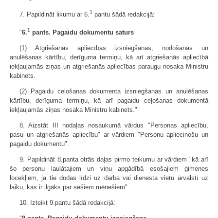
1
7. Papildināt likumu ar 6.
pantu šādā redakcijā:
1
"
6.
pants. Pagaidu dokumentu saturs
(1) Atgriešanās apliecības izsniegšanas, nodošanas un
anulēšanas kārtību, derīguma termiņu, kā arī atgriešanās apliecībā
iekļaujamās ziņas un atgriešanās apliecības paraugu nosaka Ministru
kabinets.
(2) Pagaidu ceļošanas dokumenta izsniegšanas un anulēšanas
kārtību, derīguma termiņu, kā arī pagaidu ceļošanas dokumentā
iekļaujamās ziņas nosaka Ministru kabinets."
8. Aizstāt III nodaļas nosaukumā vārdus "Personas apliecību,
pasu un atgriešanās apliecību" ar vārdiem "Personu apliecinošu un
pagaidu dokumentu".
9. Papildināt 8.panta otrās daļas pirmo teikumu ar vārdiem "kā arī
šo personu laulātajiem un viņu apgādībā esošajiem ģimenes
locekļiem, ja tie dodas līdzi uz darba vai dienesta vietu ārvalstī uz
laiku, kas ir ilgāks par sešiem mēnešiem".
10. Izteikt 9.pantu šādā redakcijā: