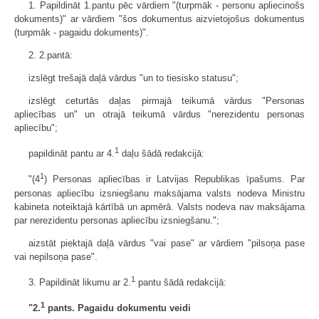
1. Papildināt 1.pantu pēc vārdiem "(turpmāk - personu apliecinošs
dokuments)" ar vārdiem "šos dokumentus aizvietojošus dokumentus
(turpmāk - pagaidu dokuments)".
2. 2.pantā:
izslēgt trešajā daļā vārdus "un to tiesisko statusu";
izslēgt ceturtās daļas pirmajā teikumā vārdus "Personas
apliecības un" un otrajā teikumā vārdus "nerezidentu personas
apliecību";
1
papildināt pantu ar 4.
daļu šādā redakcijā:
1
"(4
) Personas apliecības ir Latvijas Republikas īpašums. Par
personas apliecību izsniegšanu maksājama valsts nodeva Ministru
kabineta noteiktajā kārtībā un apmērā. Valsts nodeva nav maksājama
par nerezidentu personas apliecību izsniegšanu.";
aizstāt piektajā daļā vārdus "vai pase" ar vārdiem "pilsoņa pase
vai nepilsoņa pase".
1
3. Papildināt likumu ar 2.
pantu šādā redakcijā:
1
"2.
pants. Pagaidu dokumentu veidi