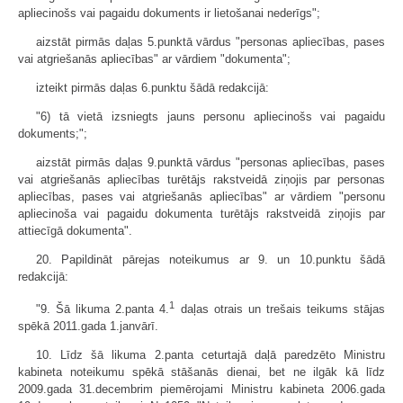
apliecinošs vai pagaidu dokuments ir lietošanai nederīgs";
aizstāt pirmās daļas 5.punktā vārdus "personas apliecības, pases
vai atgriešanās apliecības" ar vārdiem "dokumenta";
izteikt pirmās daļas 6.punktu šādā redakcijā:
"6) tā vietā izsniegts jauns personu apliecinošs vai pagaidu
dokuments;";
aizstāt pirmās daļas 9.punktā vārdus "personas apliecības, pases
vai atgriešanās apliecības turētājs rakstveidā ziņojis par personas
apliecības, pases vai atgriešanās apliecības" ar vārdiem "personu
apliecinoša vai pagaidu dokumenta turētājs rakstveidā ziņojis par
attiecīgā dokumenta".
20. Papildināt pārejas noteikumus ar 9. un 10.punktu šādā
redakcijā:
1
"9. Šā likuma 2.panta 4.
daļas otrais un trešais teikums stājas
spēkā 2011.gada 1.janvārī.
10. Līdz šā likuma 2.panta ceturtajā daļā paredzēto Ministru
kabineta noteikumu spēkā stāšanās dienai, bet ne ilgāk kā līdz
2009.gada 31.decembrim piemērojami Ministru kabineta 2006.gada