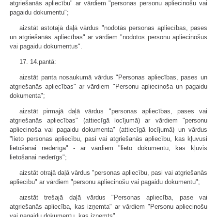
atgriešanās apliecību" ar vārdiem "personas personu apliecinošu vai
pagaidu dokumentu";
aizstāt astotajā daļā vārdus "nodotās personas apliecības, pases
un atgriešanās apliecības" ar vārdiem "nodotos personu apliecinošus
vai pagaidu dokumentus".
17. 14.pantā:
aizstāt panta nosaukumā vārdus "Personas apliecības, pases un
atgriešanās apliecības" ar vārdiem "Personu apliecinoša un pagaidu
dokumenta";
aizstāt pirmajā daļā vārdus "personas apliecības, pases vai
atgriešanās apliecības" (attiecīgā locījumā) ar vārdiem "personu
apliecinoša vai pagaidu dokumenta" (attiecīgā locījumā) un vārdus
"lieto personas apliecību, pasi vai atgriešanās apliecību, kas kļuvusi
lietošanai nederīga" - ar vārdiem "lieto dokumentu, kas kļuvis
lietošanai nederīgs";
aizstāt otrajā daļā vārdus "personas apliecību, pasi vai atgriešanās
apliecību" ar vārdiem "personu apliecinošu vai pagaidu dokumentu";
aizstāt trešajā daļā vārdus "Personas apliecība, pase vai
atgriešanās apliecība, kas izņemta" ar vārdiem "Personu apliecinošu
vai pagaidu dokumentu, kas izņemts".