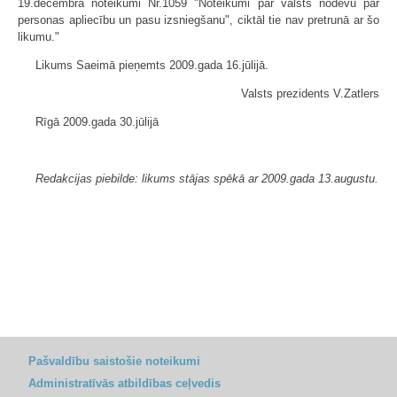
19.decembra noteikumi Nr.1059 "Noteikumi par valsts nodevu par
personas apliecību un pasu izsniegšanu", ciktāl tie nav pretrunā ar šo
likumu."
Likums Saeimā pieņemts 2009.gada 16.jūlijā.
Valsts prezidents V.Zatlers
Rīgā 2009.gada 30.jūlijā
Redakcijas piebilde: likums stājas spēkā ar 2009.gada 13.augustu.
Pašvaldību saistošie noteikumi
Administratīvās atbildības ceļvedis