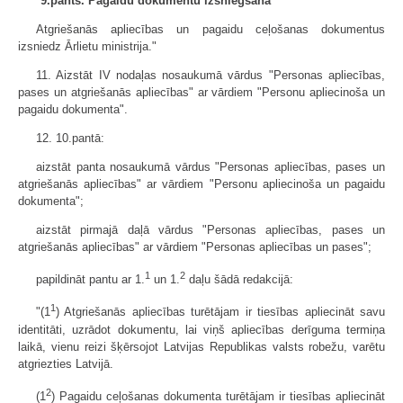
"
9.pants. Pagaidu dokumentu izsniegšana
Atgriešanās apliecības un pagaidu ceļošanas dokumentus
izsniedz Ārlietu ministrija."
11. Aizstāt IV nodaļas nosaukumā vārdus "Personas apliecības,
pases un atgriešanās apliecības" ar vārdiem "Personu apliecinoša un
pagaidu dokumenta".
12. 10.pantā:
aizstāt panta nosaukumā vārdus "Personas apliecības, pases un
atgriešanās apliecības" ar vārdiem "Personu apliecinoša un pagaidu
dokumenta";
aizstāt pirmajā daļā vārdus "Personas apliecības, pases un
atgriešanās apliecības" ar vārdiem "Personas apliecības un pases";
1
2
papildināt pantu ar 1.
un 1.
daļu šādā redakcijā:
1
"(1
) Atgriešanās apliecības turētājam ir tiesības apliecināt savu
identitāti, uzrādot dokumentu, lai viņš apliecības derīguma termiņa
laikā, vienu reizi šķērsojot Latvijas Republikas valsts robežu, varētu
atgriezties Latvijā.
2
(1
) Pagaidu ceļošanas dokumenta turētājam ir tiesības apliecināt