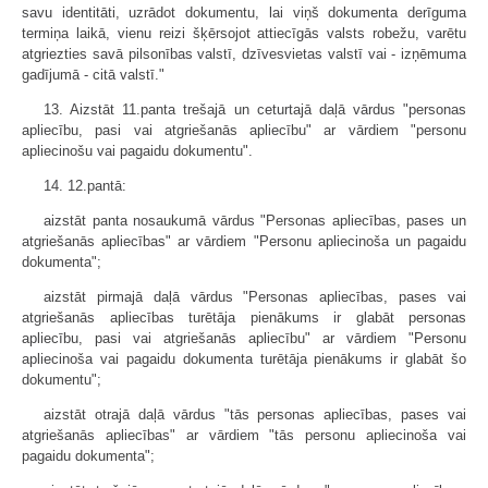
savu identitāti, uzrādot dokumentu, lai viņš dokumenta derīguma
termiņa laikā, vienu reizi šķērsojot attiecīgās valsts robežu, varētu
atgriezties savā pilsonības valstī, dzīvesvietas valstī vai - izņēmuma
gadījumā - citā valstī."
13. Aizstāt 11.panta trešajā un ceturtajā daļā vārdus "personas
apliecību, pasi vai atgriešanās apliecību" ar vārdiem "personu
apliecinošu vai pagaidu dokumentu".
14. 12.pantā:
aizstāt panta nosaukumā vārdus "Personas apliecības, pases un
atgriešanās apliecības" ar vārdiem "Personu apliecinoša un pagaidu
dokumenta";
aizstāt pirmajā daļā vārdus "Personas apliecības, pases vai
atgriešanās apliecības turētāja pienākums ir glabāt personas
apliecību, pasi vai atgriešanās apliecību" ar vārdiem "Personu
apliecinoša vai pagaidu dokumenta turētāja pienākums ir glabāt šo
dokumentu";
aizstāt otrajā daļā vārdus "tās personas apliecības, pases vai
atgriešanās apliecības" ar vārdiem "tās personu apliecinoša vai
pagaidu dokumenta";