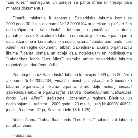
"Les Ailes"" iesniegumu un pārējos šā panta otrajā un trešajā daļā
minētos dokumentus.
Finanšu ministrija ir saņēmusi Sabiedriskā labuma komisijas
2009.gada 30.jūnija atzinumu Nr.12-2009/104 ar ieteikumu piešķirt šim
nodibinājumam sabiedriskā labuma organizācijas statusu,
pamatojoties uz Sabiedriskā labuma organizāciju likuma 5.panta pirmo
daļu. Atzinumā ir konstatēts, ka nodibinājuma "Labdarības fonds "Les
Ailes"" iesniegtie dokumenti atbilst Sabiedriskā labuma organizāciju
likuma 7.panta pirmajā un otrajā daļā noteiktajam un nodibinājuma
"Labdarības fonds "Les Ailes"" darbība atbilst sabiedriskā labuma
organizācijas darbības būtībai.
Pamatojoties uz Sabiedriskā labuma komisijas 2009.gada 30.jūnija
atzinumu Nr.12-2009/104, Finanšu ministrija saskaņā ar Sabiedriskā
labuma organizāciju likuma 5.panta pirmo daļu
nolemj piešķirt
sabiedriskā labuma organizācijas statusu nodibinājumam "Labdarības
fonds "Les Ailes""
(reģistrēts Uzņēmumu reģistra Biedrību un
nodibinājumu reģistrā 2009.gada 20.maijā, reģ.Nr.40008140892,
juridiskā adrese: Rīga, Salaspils iela 18 k-1-25).
Nodibinājuma "Labdarības fonds "Les Ailes"" sabiedriskā labuma
darbības veids:
- labdarība.