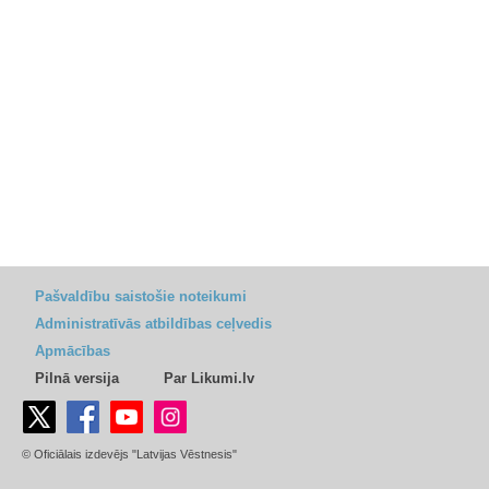
Pašvaldību saistošie noteikumi
Administratīvās atbildības ceļvedis
Apmācības
Pilnā versija
Par Likumi.lv
© Oficiālais izdevējs "Latvijas Vēstnesis"