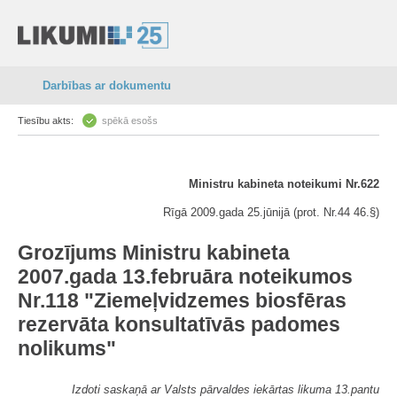
Darbības ar dokumentu
Tiesību akts:
spēkā esošs
Ministru kabineta noteikumi Nr.622
Rīgā 2009.gada 25.jūnijā (prot. Nr.44 46.§)
Grozījums Ministru kabineta
2007.gada 13.februāra noteikumos
Nr.118 "Ziemeļvidzemes biosfēras
rezervāta konsultatīvās padomes
nolikums"
Izdoti saskaņā ar Valsts pārvaldes iekārtas likuma 13.pantu