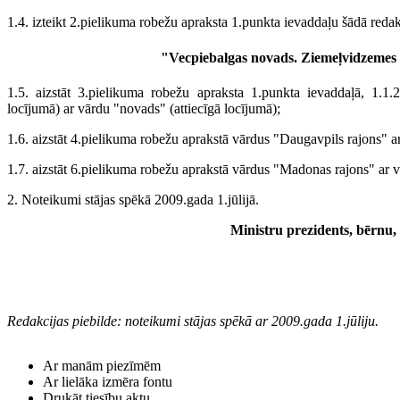
1.4. izteikt 2.pielikuma robežu apraksta 1.punkta ievaddaļu šādā redak
"
Vecpiebalgas novads. Ziemeļvidzemes 
1.5. aizstāt 3.pielikuma robežu apraksta 1.punkta ievaddaļā, 1.1.
locījumā) ar vārdu "novads" (attiecīgā locījumā);
1.6. aizstāt 4.pielikuma robežu aprakstā vārdus "Daugavpils rajons" 
1.7. aizstāt 6.pielikuma robežu aprakstā vārdus "Madonas rajons" a
2. Noteikumi stājas spēkā 2009.gada 1.jūlijā.
Ministru prezidents, bērnu, 
Redakcijas piebilde: noteikumi stājas spēkā ar 2009.gada 1.jūliju.
Ar manām piezīmēm
Ar lielāka izmēra fontu
Drukāt tiesību aktu