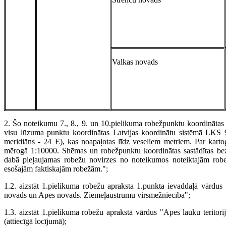
Valkas novads
2. Šo noteikumu 7., 8., 9. un 10.pielikuma robežpunktu koordināta
visu lūzuma punktu koordinātas Latvijas koordinātu sistēmā LKS 9
meridiāns - 24 E), kas noapaļotas līdz veseliem metriem. Par kart
mērogā 1:10000. Shēmas un robežpunktu koordinātas sastādītas bez
dabā pieļaujamas robežu novirzes no noteikumos noteiktajām robež
esošajām faktiska­jām robežām.";
1.2. aizstāt 1.pielikuma robežu apraksta 1.punkta ievaddaļā vārdu
novads un Apes novads. Ziemeļ­austrumu virsmežniecība";
1.3. aizstāt 1.pielikuma robežu aprakstā vārdus "Apes lauku teritorij
(attiecīgā locījumā);