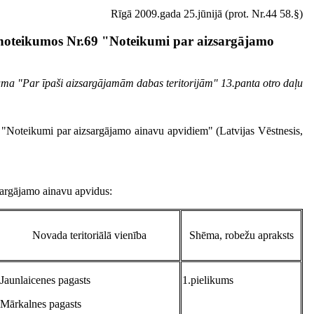
Rīgā 2009.gada 25.jūnijā (prot. Nr.44 58.§)
 noteikumos Nr.69 "Noteikumi par aizsargājamo
kuma "Par īpaši aizsargājamām dabas teritorijām" 13.panta otro daļu
 "Noteikumi par aizsargājamo ainavu apvidiem" (Latvijas Vēstnesis,
zsargājamo ainavu apvidus:
Novada teritoriālā vienība
Shēma, robežu apraksts
Jaunlaicenes pagasts
1.pielikums
Mārkalnes pagasts