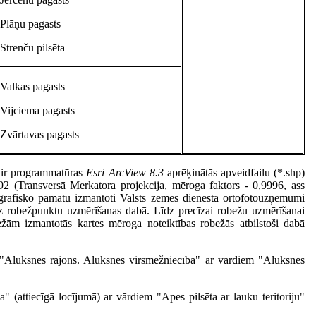
Plāņu pagasts
Strenču pilsēta
Valkas pagasts
Vijciema pagasts
Zvārtavas pagasts
s ir programmatūras
Esri ArcView
8.3
aprēķinātās apveidfailu (*.shp)
2 (Transversā Merkatora projekcija, mēroga faktors - 0,9996, ass
ogrāfisko pamatu izmantoti Valsts zemes dienesta ortofotouzņēmumi
 robežpunktu uzmērīšanas dabā. Līdz precīzai robežu uzmērīšanai
ām izmantotās kartes mēroga noteiktības robežās atbilstoši dabā
s "Alūksnes rajons. Alūksnes virsmežniecība" ar vārdiem "Alūksnes
a" (attiecīgā locījumā) ar vārdiem "Apes pilsēta ar lauku teritoriju"