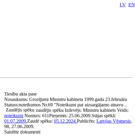
LV
EN
Tiesību akta pase
Nosaukums:
Grozījumi Ministru kabineta 1999.gada 23.februāra
Statuss:
noteikumos Nr.69 "Noteikumi par aizsargājamo ainavu ..
Zaudējis spēku
zaudējis spēku
Izdevējs:
Ministru kabinets
Veids:
noteikumi
Numurs:
611
Pieņemts:
25.06.2009.
Stājas spēkā:
01.07.2009.
Zaudē spēku:
05.12.2024.
Publicēts:
Latvijas Vēstnesis
,
98, 27.06.2009.
Saistītie dokumenti