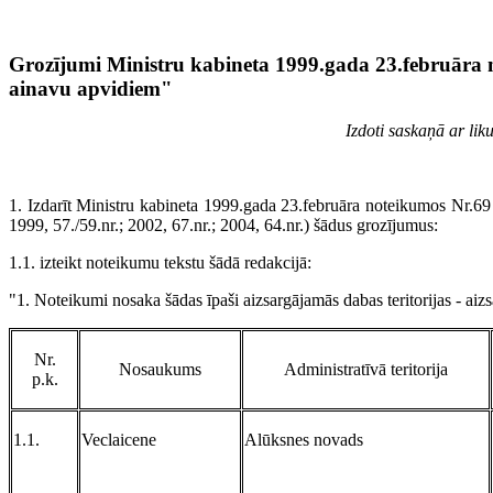
Grozījumi Ministru kabineta 1999.gada 23.februāra
ainavu apvidiem"
Izdoti saskaņā ar li
1. Izdarīt Ministru kabineta 1999.gada 23.februāra noteikumos Nr.69
1999, 57./59.nr.; 2002, 67.nr.; 2004, 64.nr.) šādus grozījumus:
1.1. izteikt noteikumu tekstu šādā redakcijā:
"1. Noteikumi nosaka šādas īpaši aizsargājamās dabas teritorijas - ai
Nr.
Nosaukums
Administratīvā teritorija
p.k.
1.1.
Veclaicene
Alūksnes novads