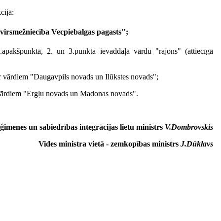
cijā:
virsmežniecība
Vecpiebalgas pagasts";
2.apakšpunktā, 2. un 3.punkta ievaddaļā vārdu "rajons" (attiecīgā
ar vārdiem "Daugavpils novads un Ilūkstes novads";
r vārdiem "Ērgļu novads un Madonas novads".
ģimenes un sabiedrības integrācijas lietu ministrs
V.Dombrovskis
Vides ministra vietā - zemkopības ministrs
J.Dūklavs