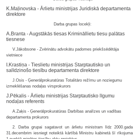
K.Maļinovska - Ārlietu ministrijas Juridiskā departamenta
direktore
Darba grupas locekļi:
A.Branta - Augstākās tiesas Krimināllietu tiesu palātas
tiesnese
V.Jākobsone - Zvērinātu advokātu padomes priekšsēdētāja
vietniece
I.Krastiņa - Tieslietu ministrijas Starptautisko un
salīdzinošo tiesību departamenta direktore
J.Osis - Ģenerālprokuratūras Totalitāro režīmu un noziegumu
izmeklēšanas nodaļas virsprokurors
J.Pēkalis - Ārlietu ministrijas Starptautisko līgumu
nodaļas referents
A.Zaķis - Ģenerālprokuratūras Darbības analīzes un vadības
departamenta prokurors
2. Darba grupai sagatavot un ārlietu ministram līdz 2000.gada
31.decembrim iesniegt noteiktā kārtībā Ministru kabinetā šī rīkojuma
1.punktā minētos tiesību aktu projektus.