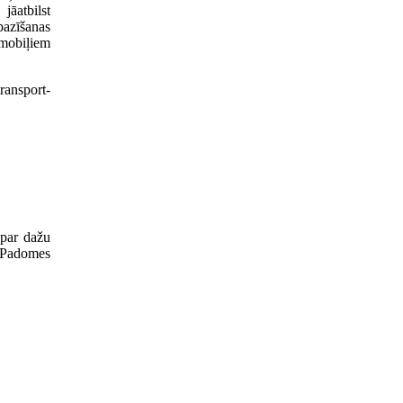
jāatbilst
pazīšanas
omobiļiem
ransport­
par dažu
r Padomes