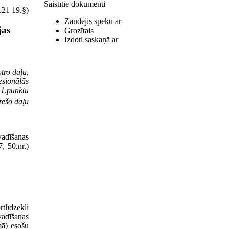
Saistītie dokumenti
.21 19.§)
Zaudējis spēku ar
jas
Grozītais
Izdoti saskaņā ar
tro daļu,
esionālās
 1.punktu
rešo daļu
vadīšanas
, 50.nr.)
tlīdzekli
vadīšanas
mā) esošu