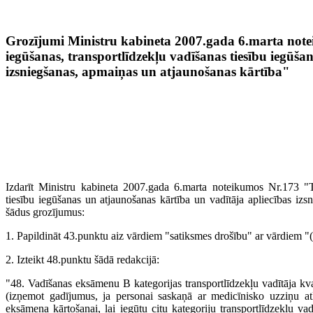
Grozījumi Ministru kabineta 2007.gada 6.marta notei
iegūšanas, transportlīdzekļu vadīšanas tiesību iegūša
izsniegšanas, apmaiņas un atjaunošanas kārtība"
Izdarīt Ministru kabineta 2007.gada 6.marta noteikumos Nr.173 "Tra
tiesību iegūšanas un atjaunošanas kārtība un vadītāja apliecības izs
šādus grozījumus:
1. Papildināt 43.punktu aiz vārdiem "satiksmes drošību" ar vārdiem "(t
2. Izteikt 48.punktu šādā redakcijā:
"48. Vadīšanas eksāmenu B kategorijas transportlīdzekļu vadītāja kva
(izņemot gadījumus, ja personai saskaņā ar medicīnisko uzziņu atļau
eksāmena kārtošanai, lai iegūtu citu kategoriju transportlīdzekļu v