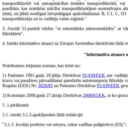
transportlīdzekli vai autoapmācības iestādes transportlīdzekli, vai 
prasībām, kas noteiktas mācību transportlīdzekļiem normatīvajos akt
zīmi), un jābūt noslēgtai brīvprātīgajai apdrošināšanai. B, C1, C, D1
transportlīdzekļu un to vadītāju valsts reģistrā."
3. Aizstāt 51.punktā vārdus "ar automātisko pārnesumkārbu" ar vār
līdzekļiem".
4. Izteikt informatīvo atsauci uz Eiropas Savienības direktīvām šādā r
"
Informatīva atsauce 
Noteikumos iekļautas normas, kas izriet no:
1) Padomes 1991.gada 29.jūlija Direktīvas
91/439/EEK
par vadītāj
kravu vai pasažieru pārvadāšanai paredzētu autotransporta līdzekļu v
Regulas (EEK) Nr.
3820/85
un Padomes Direktīvas
91/439/EEK
groz
2) Komisijas 2008.gada 27.jūnija Direktīvas
2008/65/EK
, ar ko groz
5. 1.pielikumā:
5.1. izteikt 3.1.3.apakšpunktu šādā redakcijā:
"3.1.3. locekļu protēzes vai ortozes, rokas vadības palīgierīces (03);";