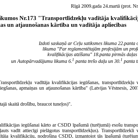
Rīgā 2009.gada 24.martā (prot. Nr
kumos Nr.173 "Transportlīdzekļu vadītāja kvalifikāci
nas un atjaunošanas kārtība un vadītāja apliecības
Izdoti saskaņā ar Ceļu satiksmes likuma 22.panta o
likuma "Par reglamentētajām profesijām un prof
kvalifikācijas atzīšanu" 18.panta pirmās daļas
1
1
un Autopārvadājumu likuma 6.
panta trešo daļu un 30.
panta t
nsportlīdzekļu vadītāja kvalifikācijas iegūšanas, transportlīdzekļu 
niegšanas, apmaiņas un atjaunošanas kārtība" (Latvijas Vēstnesis, 2007
ajā skaitā drošību, braucot tuneļos)".
li­fikācijas iegūšanai kārto ar CSDD īpašumā (turējumā) esošu transpor
ts vadīt attiecīgi pielāgotus transportlīdzekļus). Transportlīdzekli 
adītāja kvalifikāciju, nodrošina CSDD, izmantojot tās īpašumā (turēju