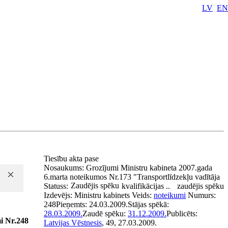
LV
EN
Tiesību akta pase
Nosaukums:
Grozījumi Ministru kabineta 2007.gada
6.marta noteikumos Nr.173 "Transportlīdzekļu vadītāja
Zaudējis spēku
Statuss:
kvalifikācijas ..
zaudējis spēku
Izdevējs:
Ministru kabinets
Veids:
noteikumi
Numurs:
248
Pieņemts:
24.03.2009.
Stājas spēkā:
28.03.2009.
Zaudē spēku:
31.12.2009.
Publicēts:
i Nr.248
Latvijas Vēstnesis
, 49, 27.03.2009.