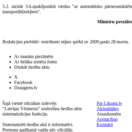
5.2. aizstāt 3.6.apakšpunktā vārdus "ar automātisko pārnesumkār
transportlīdzekļiem".
Ministru preziden
Redakcijas piebilde: noteikumi stājas spēkā ar 2009.gada 28.martu.
Ar manām piezīmēm
Ar lielāka izmēra fontu
Drukāt tiesību aktu
X
Facebook
Draugiem.lv
Šajā vietnē oficiālais izdevējs
Par Likumi.lv
"Latvijas Vēstnesis" nodrošina tiesību aktu
Aktualitātes
sistematizācijas funkciju.
Atsauksmēm
Apmācības
Sistematizēti tiesību akti ir informatīvi.
Kontakti
Pretrunu gadījumā vadās pēc oficiālās