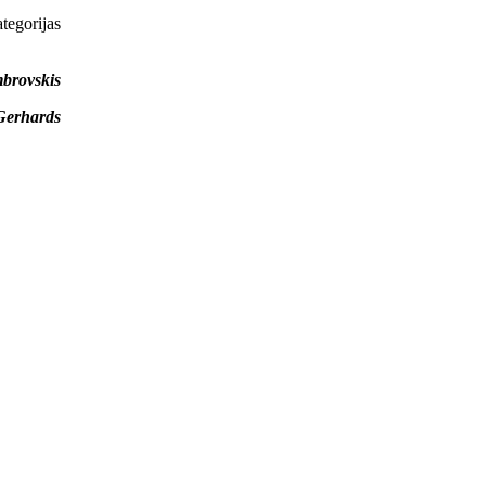
tegorijas
brovskis
Gerhards