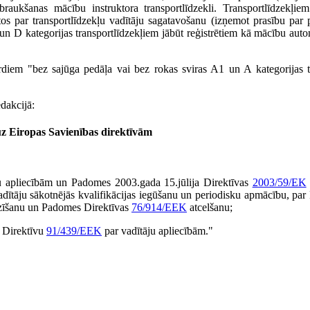
braukšanas mācību instruktora transportlīdzekli. Transportlīdzekļiem 
os par transportlīdzekļu vadītāju sagata­vošanu (izņemot prasību par 
 un D kategorijas transportlīdzekļiem jābūt reģis­trētiem kā mācību aut
diem "bez sajūga pedāļa vai bez rokas sviras A1 un A kategorijas t
edakcijā:
uz Eiropas Savienības direktīvām
u apliecībām un Padomes 2003.gada 15.jūlija Direktīvas
2003/59/EK
adītāju sākotnējās kvalifikācijas iegūšanu un periodisku apmācību, pa
īšanu un Padomes Direktīvas
76/914/EEK
atcelšanu;
a Direktīvu
91/439/EEK
par vadītāju apliecībām."