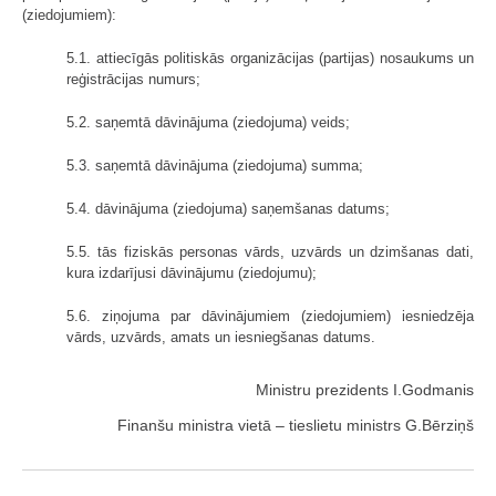
(ziedojumiem):
5.1. attiecīgās politiskās organizācijas (partijas) nosaukums un
reģistrā­cijas numurs;
5.2. saņemtā dāvinājuma (ziedojuma) veids;
5.3. saņemtā dāvinājuma (ziedojuma) summa;
5.4. dāvinājuma (ziedojuma) saņemšanas datums;
5.5. tās fiziskās personas vārds, uzvārds un dzimšanas dati,
kura izdarījusi dāvinājumu (ziedojumu);
5.6. ziņojuma par dāvinājumiem (ziedojumiem) iesniedzēja
vārds, uzvārds, amats un iesniegšanas datums.
Ministru prezidents I.Godmanis
Finanšu ministra vietā – tieslietu ministrs G.Bērziņš