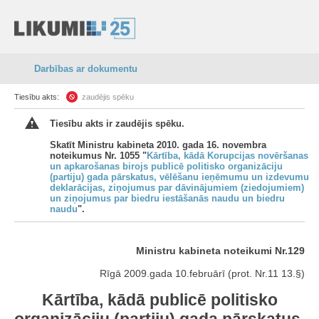
Darbības ar dokumentu
Tiesību akts:
zaudējis spēku
Tiesību akts ir zaudējis spēku.
Skatīt Ministru kabineta 2010. gada 16. novembra
noteikumus Nr. 1055 "
Kārtība, kādā Korupcijas novēršanas
un apkarošanas birojs publicē politisko organizāciju
(partiju) gada pārskatus, vēlēšanu ieņēmumu un izdevumu
deklarācijas, ziņojumus par dāvinājumiem (ziedojumiem)
un ziņojumus par biedru iestāšanās naudu un biedru
naudu
".
Ministru kabineta noteikumi Nr.129
Rīgā 2009.gada 10.februārī (prot. Nr.11 13.§)
Kārtība, kādā publicē politisko