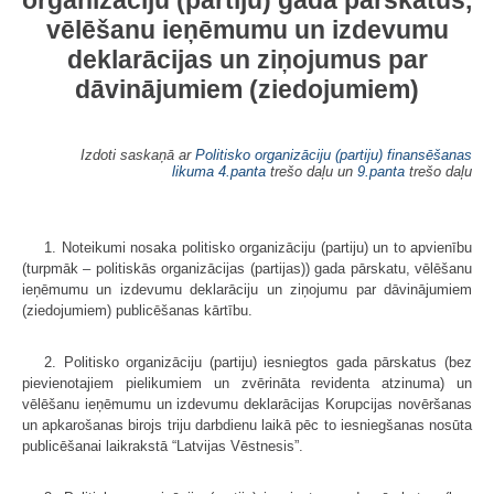
organizāciju (partiju) gada pārskatus,
vēlēšanu ieņēmumu un izdevumu
deklarācijas un ziņojumus par
dāvinājumiem (ziedojumiem)
Izdoti saskaņā ar
Politisko organizāciju (partiju) finansēšanas
likuma
4.panta
trešo daļu un
9.panta
trešo daļu
1. Noteikumi nosaka politisko organizāciju (partiju) un to apvienību
(turp­māk – politiskās organizācijas (partijas)) gada pārskatu, vēlēšanu
ieņēmumu un izdevumu deklarāciju un ziņojumu par dāvinājumiem
(ziedojumiem) publicē­šanas kārtību.
2. Politisko organizāciju (partiju) iesniegtos gada pārskatus (bez
pievie­notajiem pielikumiem un zvērināta revidenta atzinuma) un
vēlēšanu ieņē­mumu un izdevumu deklarācijas Korupcijas novēršanas
un apkarošanas birojs triju darbdienu laikā pēc to iesniegšanas nosūta
publicēšanai laikrakstā “Lat­vijas Vēstnesis”.