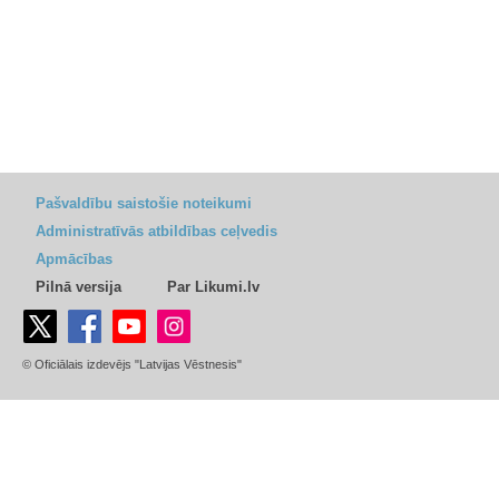
Pašvaldību saistošie noteikumi
Administratīvās atbildības ceļvedis
Apmācības
Pilnā versija
Par Likumi.lv
© Oficiālais izdevējs "Latvijas Vēstnesis"