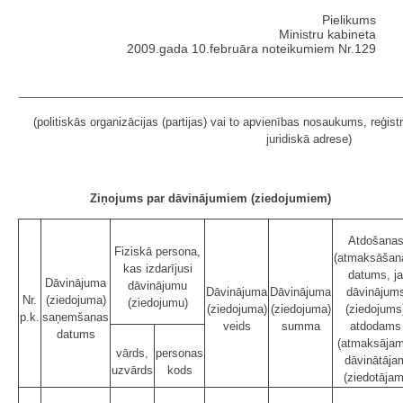
Pielikums
Ministru kabineta
2009.gada 10.februāra noteikumiem Nr.129
____________________________________________________________
(politiskās organizācijas (partijas) vai to apvienības nosaukums, reģi
juridiskā adrese)
Ziņojums par dāvinājumiem (ziedojumiem)
Atdošana
Fiziskā persona,
(atmaksāšan
kas izdarījusi
datums, ja
Dāvinājuma
dāvinājumu
Dāvinājuma
Dāvinājuma
dāvinājum
Nr.
(ziedojuma)
(ziedojumu)
(ziedojuma)
(ziedojuma)
(ziedojums
p.k.
saņemšanas
veids
summa
atdodams
datums
(atmaksājam
vārds,
personas
dāvinātāja
uzvārds
kods
(ziedotājam