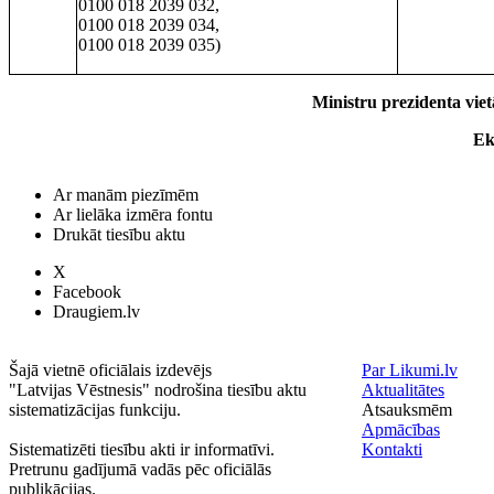
0100 018 2039 032,
0100 018 2039 034,
0100 018 2039 035)
Ministru prezidenta viet
Ek
Ar manām piezīmēm
Ar lielāka izmēra fontu
Drukāt tiesību aktu
X
Facebook
Draugiem.lv
Šajā vietnē oficiālais izdevējs
Par Likumi.lv
"Latvijas Vēstnesis" nodrošina tiesību aktu
Aktualitātes
sistematizācijas funkciju.
Atsauksmēm
Apmācības
Sistematizēti tiesību akti ir informatīvi.
Kontakti
Pretrunu gadījumā vadās pēc oficiālās
publikācijas.