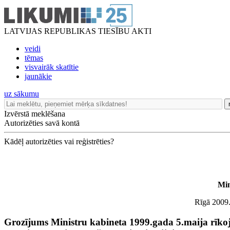
LATVIJAS REPUBLIKAS TIESĪBU AKTI
veidi
tēmas
visvairāk skatītie
jaunākie
uz sākumu
Izvērstā meklēšana
Autorizēties savā kontā
Kādēļ autorizēties vai reģistrēties?
Min
Rīgā 2009.
Grozījums Ministru kabineta 1999.gada 5.maija rīko