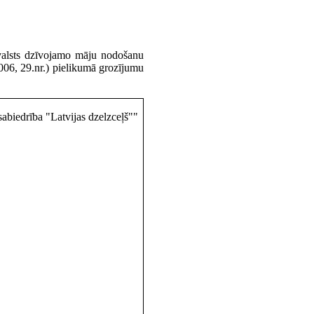
 valsts dzīvojamo māju nodošanu
 2006, 29.nr.) pielikumā grozījumu
 sabiedrība "Latvijas dzelzceļš""