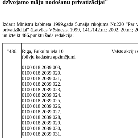
dzīvojamo māju nodošanu privatizācijai"
Izdarīt Ministru kabineta 1999.gada 5.maija rīkojuma Nr.220 "Par
privatizācijai" (Latvijas Vēstnesis, 1999, 141./142.nr.; 2002, 20.nr.;
un izteikt 486.punktu šādā redakcijā:
"486.
Rīga, Bukultu iela 10
Valsts akciju
(būvju kadastra apzīmējumi
0100 018 2039 003,
0100 018 2039 020,
0100 018 2039 021,
0100 018 2039 022,
0100 018 2039 023,
0100 018 2039 024,
0100 018 2039 025,
0100 018 2039 026,
0100 018 2039 027,
0100 018 2039 028,
0100 018 2039 029,
0100 018 2039 030,
0100 018 2039 031,