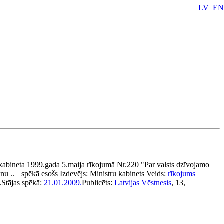
LV
EN
kabineta 1999.gada 5.maija rīkojumā Nr.220 "Par valsts dzīvojamo
nu ..
spēkā esošs
Izdevējs:
Ministru kabinets
Veids:
rīkojums
.
Stājas spēkā:
21.01.2009.
Publicēts:
Latvijas Vēstnesis
, 13,