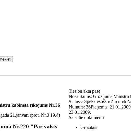
meklēt
Tiesību akta pase
Nosaukums:
Grozījums Ministru 
Spēkā esošs
Statuss:
māju nodoša
istru kabineta rīkojums Nr.36
Numurs:
36
Pieņemts:
21.01.2009
23.01.2009.
gada 21.janvārī (prot. Nr.3 19.§)
Saistītie dokumenti
jumā Nr.220 "Par valsts
Grozītais