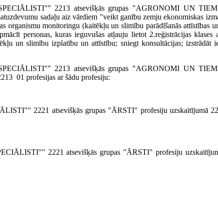
 SPE­CIĀLISTI"" 2213 atsevišķās grupas "AGRONOMI UN T
zdevumu sadaļu aiz vārdiem "veikt ganību zemju ekonomiskas izm
s organis­mu monitoringu (kaitēkļu un slimību parādīšanās attīstības u
pmācīt personas, kuras ieguvušas atļauju lietot 2.reģistrācijas klases
ļu un slimību izplatību un attīstību; sniegt konsultācijas; izstrādāt 
 SPECIĀLISTI"" 2213 atsevišķās grupas "AGRONOMI UN TI
 01 profesijas ar šādu profesiju:
TI"" 2221 atsevišķās grupas "ĀRSTI" profesiju uzskaitījumā 222
ĀLISTI"" 2221 atsevišķās grupas "ĀRSTI" profesiju uzskaitīju