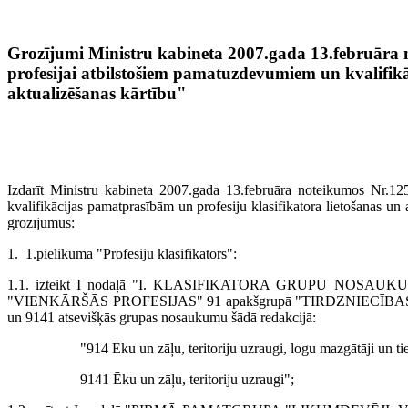
Grozījumi Ministru kabineta 2007.gada 13.februāra n
profesijai atbilstošiem pamatuzdevumiem un kvalifikā
aktualizēšanas kārtību"
Izdarīt Ministru kabineta 2007.gada 13.februāra noteikumos Nr.125
kvalifikācijas pamatprasībām un profesiju klasifikatora lietošanas un 
grozījumus:
1. 1.pielikumā "Profesiju klasifikators":
1.1. izteikt I nodaļā "I. KLASIFIKATORA GRUPU NOSA
"VIENKĀRŠĀS PROFESIJAS" 91 apakšgrupā "TIRDZNIECĪB
un 9141 atsevišķās grupas nosaukumu šādā redakcijā:
"914 Ēku un zāļu, teritoriju uzraugi, logu mazgātāji un ti
9141 Ēku un zāļu, teritoriju uzraugi";