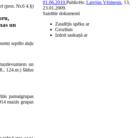
01.06.2010.
Publicēts:
Latvijas Vēstnesis
, 13,
ī (prot. Nr.6 4.§)
23.01.2009.
Saistītie dokumenti
oru,
Zaudējis spēku ar
anas un
Grozītais
Izdoti saskaņā ar
anta septīto daļu
matuz­devumiem un
8., 124.nr.) šādus
s pamatgrupas
 mazās grupas