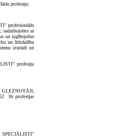
du profesiju:
 profe­sionālās
sadarbo­joties ar
us un izglītojošus
rbu un līdzdalību
rammu izstrādi un
STI" profesiju
, GLEZNOTĀ­JI,
 36 profesijas
 SPE­CIĀLISTI"