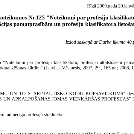
Rīgā 2009.gada 20.janvār
oteikumos Nr.125 "Noteikumi par profesiju klasifikat
cijas pamatprasībām un profesiju klasifikatora lietoš
Izdoti saskaņā ar Darba likuma 40.p
 "Noteikumi par profesiju klasifikatoru, profesijai atbilstošiem pa
aktualizēšanas kārtību" (Latvijas Vēstnesis, 2007, 29., 165.nr.; 2008, 1
UKUMU UN TO STARPTAUTISKO KODU KOPSAVILKUMS" devītā
AS UN AP­KALPOŠANAS JOMAS VIENKĀRŠĀS PROFESIJAS" 914
em radniecīgu profesiju strādnieki