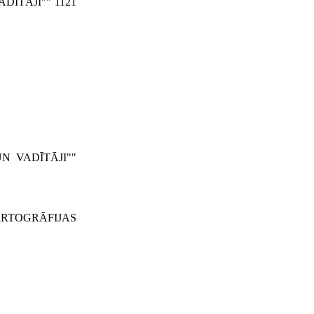
DĪTĀJI"" 1121
N VADĪTĀ­JI""
KARTOGRĀFIJAS