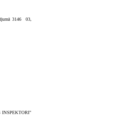
ījumā 3146 03,
S INSPEK­TORI"