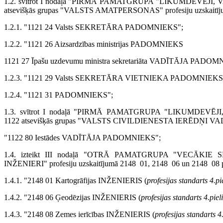
1.2. svītrot I nodaļā "PIRMĀ PAMATGRUPA "LIKUMDEVĒJ
atsevišķās grupas "VALSTS AMATPERSONAS" profesiju uzskaitījum
1.2.1. "1121 24 Valsts SEKRETĀRA PADOMNIEKS";
1.2.2. "1121 26 Aizsardzības ministrijas PADOMNIEKS
1121 27 Īpašu uzdevumu ministra sekretariāta VADĪTĀJA PADOM
1.2.3. "1121 29 Valsts SEKRETĀRA VIETNIEKA PADOMNIEKS
1.2.4. "1121 31 PADOMNIEKS";
1.3. svītrot I nodaļā "PIRMĀ PAMATGRUPA "LIKUMDEV
1122 atsevišķās grupas "VALSTS CIVILDIENESTA IERĒDŅI VADĪTĀ
"1122 80 Iestādes VADĪTĀJA PADOMNIEKS";
1.4. izteikt III nodaļā "OTRĀ PAMATGRUPA "VECĀKIE S
INŽENIERI" profesiju uzskaitījumā 2148 01, 2148 06 un 2148 08 pr
1.4.1. "2148 01 Kartogrāfijas INŽENIERIS (
profesijas standarts 4.
1.4.2. "2148 06 Ģeodēzijas INŽENIERIS (
profesijas standarts 4.pi
1.4.3. "2148 08 Zemes ierīcības INŽENIERIS (
profesijas standarts 