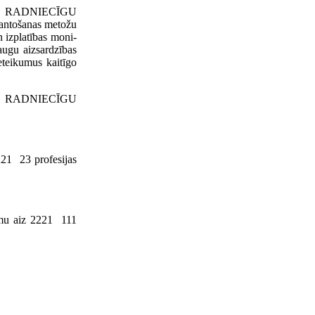
IEM RADNIECĪGU
antošanas metožu
n izplatības moni­
 augu aizsardzības
ieteikumus kaitīgo
EM RADNIE­CĪGU
1 23 pro­fesijas
mu aiz 2221 111