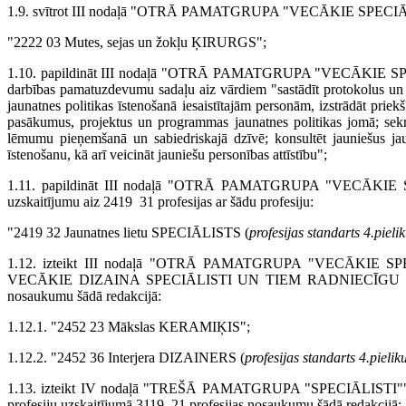
1.9. svītrot III nodaļā "OTRĀ PAMATGRUPA "VECĀKIE SPE­CIĀLIST
"2222 03 Mutes, sejas un žokļu ĶIRURGS";
1.10. papildināt III nodaļā "OTRĀ PAMATGRUPA "VECĀKIE SPE­
darbības pamatuzdevumu sadaļu aiz vārdiem "sastādīt protokolus un c
jaunatnes politikas īstenošanā iesaistītajām personām, izstrādāt priekš
pasākumus, projektus un programmas jaunatnes politikas jomā; sekmē
lēmumu pieņemšanā un sabiedriskajā dzīvē; konsultēt jauniešus ja
īstenošanu, kā arī veicināt jauniešu personības attīstību";
1.11. papildināt III nodaļā "OTRĀ PAMATGRUPA "VECĀKIE SP
uzskaitījumu aiz 2419 31 profesijas ar šādu profesiju:
"2419 32 Jaunatnes lietu SPECIĀLISTS (
profesijas standarts 4.pie
1.12. izteikt III nodaļā "OTRĀ PAMATGRUPA "VECĀKIE SPE­
VECĀKIE DIZAINA SPECIĀLISTI UN TIEM RADNIECĪGU PROFE
nosauku­mu šādā redakcijā:
1.12.1. "2452 23 Mākslas KERAMIĶIS";
1.12.2. "2452 36 Interjera DIZAINERS (
profesijas standarts 4.piel
1.13. izteikt IV nodaļā "TREŠĀ PAMATGRUPA "SPECIĀLISTI"
profesiju uzskaitījumā 3119 21 profesijas nosaukumu šādā redakcijā: