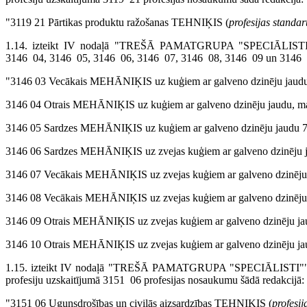
"3119 21 Pārtikas produktu ražošanas TEHNIĶIS (
profesijas standa
1.14. izteikt IV nodaļā "TREŠĀ PAMATGRUPA "SPECIĀLISTI""
3146 04, 3146 05, 3146 06, 3146 07, 3146 08, 3146 09 un 3146 10 
"3146 03 Vecākais MEHĀNIĶIS uz kuģiem ar galveno dzinēju jaud
3146 04 Otrais MEHĀNIĶIS uz kuģiem ar galveno dzinēju jaudu, 
3146 05 Sardzes MEHĀNIĶIS uz kuģiem ar galveno dzinēju jaudu 7
3146 06 Sardzes MEHĀNIĶIS uz zvejas kuģiem ar galveno dzinēju j
3146 07 Vecākais MEHĀNIĶIS uz zvejas kuģiem ar galveno dzinēju
3146 08 Vecākais MEHĀNIĶIS uz zvejas kuģiem ar galveno dzinēju
3146 09 Otrais MEHĀNIĶIS uz zvejas kuģiem ar galveno dzinēju ja
3146 10 Otrais MEHĀNIĶIS uz zvejas kuģiem ar galveno dzinēju j
1.15. izteikt IV nodaļā "TREŠĀ PAMATGRUPA "SPECIĀLIST
profesiju uzskaitījumā 3151 06 profesijas nosaukumu šādā redakcijā:
"3151 06 Ugunsdrošības un civilās aizsardzības TEHNIĶIS (
profesi