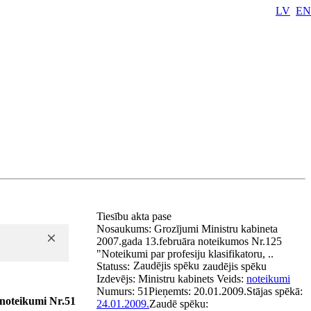
LV
EN
Tiesību akta pase
Nosaukums:
Grozījumi Ministru kabineta
2007.gada 13.februāra noteikumos Nr.125
"Noteikumi par profesiju klasifikatoru, ..
Zaudējis spēku
Statuss:
zaudējis spēku
Izdevējs:
Ministru kabinets
Veids:
noteikumi
Numurs:
51
Pieņemts:
20.01.2009.
Stājas spēkā:
 noteikumi Nr.51
24.01.2009.
Zaudē spēku: