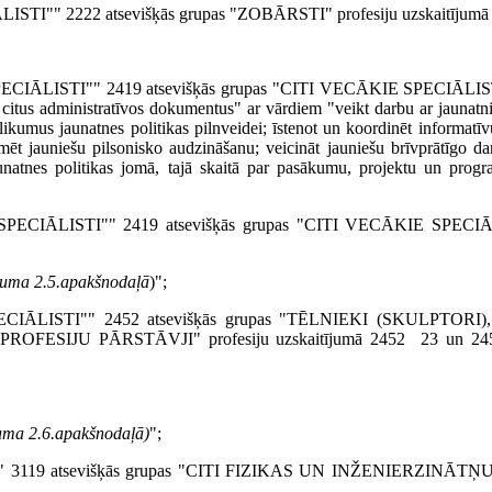
I"" 2222 atsevišķās grupas "ZOBĀRSTI" profesiju uzskaitījumā šā
CIĀLISTI"" 2419 atsevišķās grupas "CITI VECĀKIE SPECIĀLISTI"
itus administratīvos dokumentus" ar vārdiem "veikt darbu ar jaunatni; 
­likumus jaunatnes politikas pilnveidei; īstenot un koordinēt informatīv
t jauniešu pilsonisko audzināšanu; veicināt jauniešu brīvprātīgo da
unatnes politikas jomā, tajā skaitā par pasākumu, projektu un prog
E­CIĀLISTI"" 2419 atsevišķās grupas "CITI VECĀKIE SPECIĀLI
likuma 2.5.apakšnodaļā
)";
CIĀLISTI"" 2452 atsevišķās grupas "TĒLNIEKI (SKULP­TORI)
SIJU PĀRSTĀVJI" profesiju uzskaitījumā 2452 23 un 2452
ikuma 2.6.apakšnodaļā)
";
" 3119 atsevišķās grupas "CITI FIZIKAS UN INŽENIERZINĀTŅU