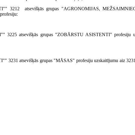
STI"" 3212 atsevišķās grupas "AGRONOMIJAS, MEŽSAIMNI
ofesiju:
 3225 atsevišķās grupas "ZOBĀRSTU ASISTENTI" profesiju uzs
231 atsevišķās grupas "MĀSAS" profesiju uzskaitījumu aiz 3231 