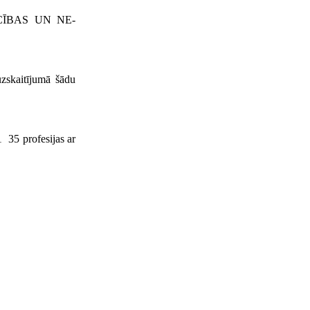
ECĪBAS UN NE­
kaitījumā šādu
35 profesijas ar