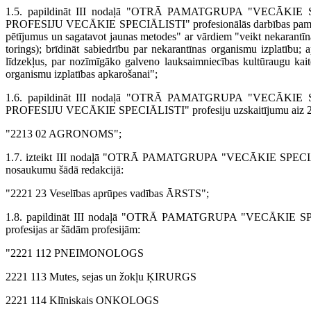
1.5. papildināt III nodaļā "OTRĀ PAMATGRUPA "VECĀKIE
PROFESIJU VECĀKIE SPECIĀLISTI" profesionālās darbības pamatu
pētījumus un sagatavot jaunas metodes" ar vārdiem "veikt nekarantīna
torings); brīdināt sabiedrību par nekarantīnas organismu izplatību; a
līdzekļus, par nozīmīgāko galveno lauksaimniecības kultūraugu kaitēk
organismu izplatības apkarošanai";
1.6. papildināt III nodaļā "OTRĀ PAMATGRUPA "VECĀKIE
PROFESIJU VECĀKIE SPECIĀLISTI" profesiju uzskaitījumu aiz 2213
"2213 02 AGRONOMS";
1.7. izteikt III nodaļā "OTRĀ PAMATGRUPA "VECĀKIE SPE­CIĀLIS
nosaukumu šādā redakcijā:
"2221 23 Veselības aprūpes vadības ĀRSTS";
1.8. papildināt III nodaļā "OTRĀ PAMATGRUPA "VECĀKIE SPE­CI
profesijas ar šādām profesijām:
"2221 112 PNEIMONOLOGS
2221 113 Mutes, sejas un žokļu ĶIRURGS
2221 114 Klīniskais ONKOLOGS