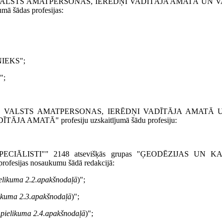
I, VALSTS AMATPERSONAS, IERĒDŅI VADĪTĀJA AMATĀ UN VA
ā šādas profesijas:
NIEKS";
";
ĒJI, VALSTS AMATPERSONAS, IERĒDŅI VADĪTĀJA AMATĀ U
­JA AMATĀ" profesiju uzskaitījumā šādu profesiju:
PE­CIĀLISTI"" 2148 atsevišķās grupas "ĢEODĒZIJAS UN 
ofesijas nosaukumu šādā redakcijā:
pielikuma 2.2.apakšnodaļā
)";
elikuma 2.3.apakšnodaļā
)";
4.pielikuma 2.4.apakšnodaļā
)";