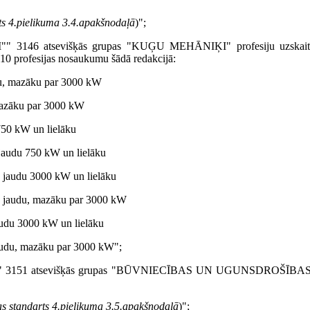
rts 4.pielikuma 3.4.apakšnodaļā
)";
 3146 atsevišķās grupas "KUĢU MEHĀNIĶI" profesiju uzskait
profe­sijas nosaukumu šādā redakcijā:
u, mazāku par 3000 kW
mazāku par 3000 kW
50 kW un lielāku
audu 750 kW un lielāku
 jaudu 3000 kW un lielāku
 jaudu, mazāku par 3000 kW
udu 3000 kW un lielāku
audu, mazāku par 3000 kW";
I"" 3151 atsevišķās grupas "BŪVNIECĪBAS UN UGUNSDROŠĪBA
jas standarts 4.pielikuma 3.5.apakšnodaļā
)";