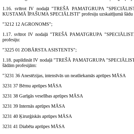
1.16. svītrot IV nodaļā "TREŠĀ PAMATGRUPA "SPECIĀLI
KUSTAMĀ ĪPAŠUMA SPECIĀLISTI" profesiju uzskaitījumā šādu pr
"3212 12 AGRONOMS";
1.17. svītrot IV nodaļā "TREŠĀ PAMATGRUPA "SPECIĀLISTI""
profesiju:
"3225 01 ZOBĀRSTA ASISTENTS";
1.18. papildināt IV nodaļā "TREŠĀ PAMATGRUPA "SPECIĀLISTI"" 3
šādām profesijām:
"3231 36 Anestēzijas, intensīvās un neatliekamās aprūpes MĀSA
3231 37 Bērnu aprūpes MĀSA
3231 38 Garīgās veselības aprūpes MĀSA
3231 39 Internās aprūpes MĀSA
3231 40 Ķirurģiskās aprūpes MĀSA
3231 41 Diabēta aprūpes MĀSA