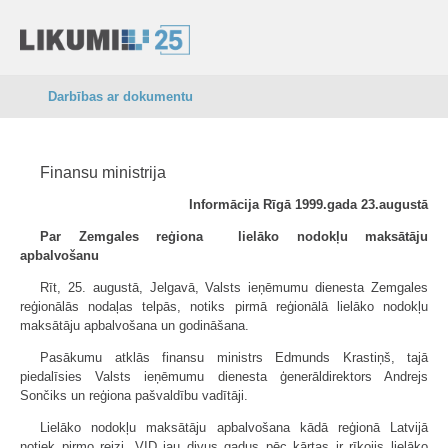
Darbības ar dokumentu
Finansu ministrija
Informācija Rīgā 1999.gada 23.augustā
Par Zemgales reģiona lielāko nodokļu maksātāju
apbalvošanu
Rīt, 25. augustā, Jelgavā, Valsts ieņēmumu dienesta Zemgales
reģionālās nodaļas telpās, notiks pirmā reģionālā lielāko nodokļu
maksātāju apbalvošana un godināšana.
Pasākumu atklās finansu ministrs Edmunds Krastiņš, tajā
piedalīsies Valsts ieņēmumu dienesta ģenerāldirektors Andrejs
Sončiks un reģiona pašvaldību vadītāji.
Lielāko nodokļu maksātāju apbalvošana kādā reģionā Latvijā
notiek pirmo reizi. VID jau divus gadus pēc kārtas ir rīkojis lielāko