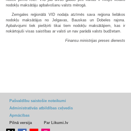
nodokļu maksātāju apbalvošanu valsts mērogā.
Zemgales reģionālā VID nodaļa atzīmēs sava reģiona lielākos
nodokļu maksātājus no Jelgavas, Bauskas un Dobeles rajona.
Apbalvojumi tiek piešķirti tikai tiem nodokļu maksātājiem, kas ir
nokārtojuši visas saistības ar valsti un nav parādā valsts budžetam.
Finansu ministrijas preses dienests
Pašvaldību saistošie noteikumi
Administratīvās atbildības ceļvedis
Apmācības
Pilnā versija
Par Likumi.lv