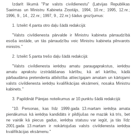
Izdarīt likumā "Par valsts civildienestu" (Latvijas Republikas
Saeimas un Ministru Kabineta Ziņotājs, 1994, 10.nr.; 1995, 12.nr.;
1996, 9., 14., 22.nr.; 1997, 9., 22.nr.) šādus grozījumus:
1. Izteikt 4.panta otro daļu šādā redakcijā:
"Valsts civildienesta pārvalde ir Ministru kabineta pārraudzībā
esoša iestāde, un tās pārraudzību veic Ministru kabineta pilnvarots
ministrs."
2. Izteikt 5.panta trešo daļu šādā redakcijā:
"Valsts civildienesta ierēdņu amatu paraugaprakstus, ierēdņu
amatu aprakstu izstrādāšanas kārtību, kā arī kārtību, kādā
pārbaudāma pretendenta atbilstība attiecīgajam amatam un kārtojami
valsts civildienesta ierēdņu kvalifikācijas eksāmeni, nosaka Ministru
kabinets."
3. Papildināt Pārejas noteikumus ar 10.punktu šādā redakcijā:
"10. Personas, kas līdz 1999.gada 13.martam ierēdņa amata
pienākumus kā ierēdņa kandidāts ir pildījušas ne mazāk kā trīs, bet
ne vairāk kā piecus gadus, ierēdņa statusu var iegūt, ja tās līdz
2001.gada 13.martam ir nokārtojušas valsts civildienesta ierēdņa
kvalifikācijas eksāmenu."