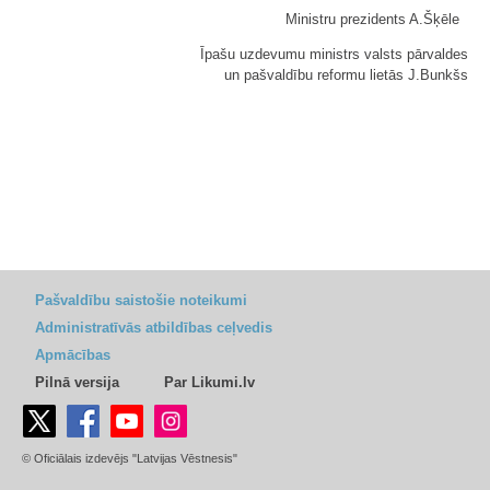
Ministru prezidents A.Šķēle
Īpašu uzdevumu ministrs valsts pārvaldes
un pašvaldību reformu lietās J.Bunkšs
Pašvaldību saistošie noteikumi
Administratīvās atbildības ceļvedis
Apmācības
Pilnā versija
Par Likumi.lv
© Oficiālais izdevējs "Latvijas Vēstnesis"