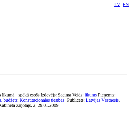
LV
EN
s likumā
spēkā esošs
Izdevējs:
Saeima
Veids:
likums
Pieņemts:
s, budžets
;
Konstitucionālās tiesības
Publicēts:
Latvijas Vēstnesis
,
abineta Ziņotājs, 2, 29.01.2009.