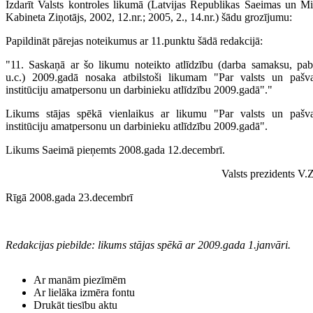
Izdarīt Valsts kontroles likumā (Latvijas Republikas Saeimas un Mi
Kabineta Ziņotājs, 2002, 12.nr.; 2005, 2., 14.nr.) šādu grozījumu:
Papildināt pārejas noteikumus ar 11.punktu šādā redakcijā:
"11. Saskaņā ar šo likumu noteikto atlīdzību (darba samaksu, pab
u.c.) 2009.gadā nosaka atbilstoši likumam "Par valsts un pašva
institūciju amatpersonu un darbinieku atlīdzību 2009.gadā"."
Likums stājas spēkā vienlaikus ar likumu "Par valsts un pašva
institūciju amatpersonu un darbinieku atlīdzību 2009.gadā".
Likums Saeimā pieņemts 2008.gada 12.decembrī.
Valsts prezidents V.Z
Rīgā 2008.gada 23.decembrī
Redakcijas piebilde: likums stājas spēkā ar 2009.gada 1.janvāri.
Ar manām piezīmēm
Ar lielāka izmēra fontu
Drukāt tiesību aktu