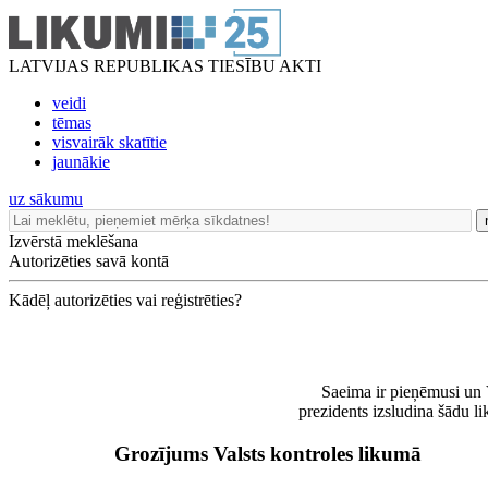
LATVIJAS REPUBLIKAS TIESĪBU AKTI
veidi
tēmas
visvairāk skatītie
jaunākie
uz sākumu
Izvērstā meklēšana
Autorizēties savā kontā
Kādēļ autorizēties vai reģistrēties?
Saeima ir pieņēmusi un 
prezidents izsludina šādu l
Grozījums Valsts kontroles likumā