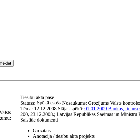
meklēt
Tiesību akta pase
Spēkā esošs
Statuss:
Nosaukums:
Grozījums Valsts kontrole
Tēma:
12.12.2008.
Stājas spēkā:
01.01.2009.
Bankas, finanse
Valsts
200, 23.12.2008.; Latvijas Republikas Saeimas un Ministru K
ikumu:
Saistītie dokumenti
Grozītais
Anotācija / tiesību akta projekts