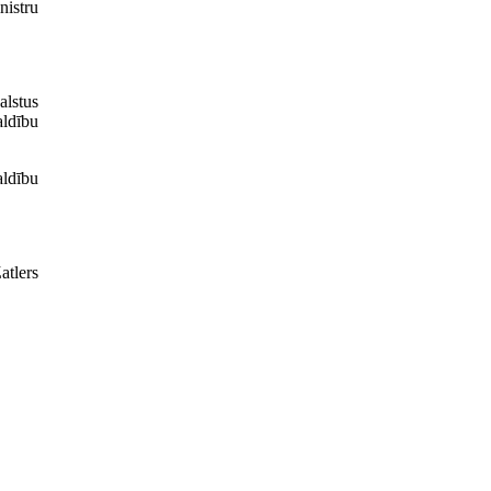
nistru
alstus
ldību
ldību
atlers