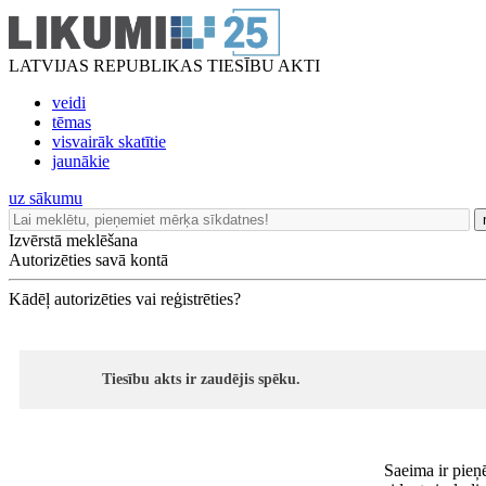
LATVIJAS REPUBLIKAS TIESĪBU AKTI
veidi
tēmas
visvairāk skatītie
jaunākie
uz sākumu
Izvērstā meklēšana
Autorizēties savā kontā
Kādēļ autorizēties vai reģistrēties?
Tiesību akts ir zaudējis spēku.
Saeima ir pieņ