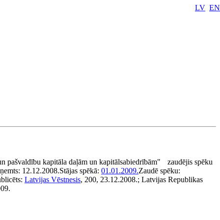
LV
EN
un pašvaldību kapitāla daļām un kapitālsabiedrībām"
zaudējis spēku
eņemts:
12.12.2008.
Stājas spēkā:
01.01.2009.
Zaudē spēku:
blicēts:
Latvijas Vēstnesis
, 200, 23.12.2008.; Latvijas Republikas
009.