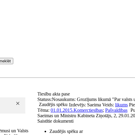
meklēt
Tiesību akta pase
Statuss:
Nosaukums:
Grozījums likumā "Par valsts 
Zaudējis spēku
Izdevējs:
Saeima
Veids:
likums
Pi
Tēma:
01.01.2015.
Komerctiesības
;
Pašvaldības
Pu
Saeimas un Ministru Kabineta Ziņotājs, 2, 29.01.2
Saistītie dokumenti
ēmusi un Valsts
Zaudējis spēku ar