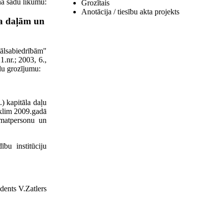
na šādu likumu:
Grozītais
Anotācija / tiesību akta projekts
la daļām un
ālsabiedrībām"
.nr.; 2003, 6.,
ādu grozījumu:
) kapitāla daļu
eklim 2009.gadā
amatpersonu un
bu institūciju
idents V.Zatlers