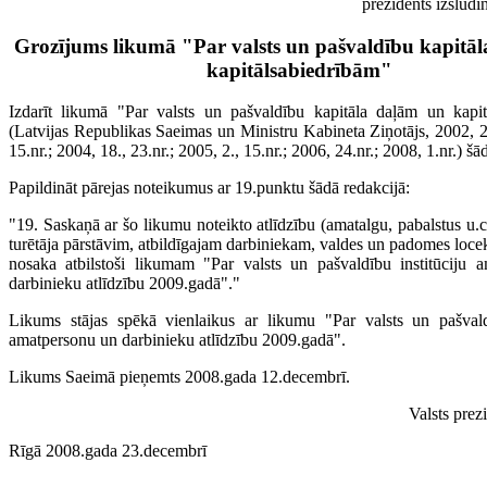
prezidents izsludi
Grozījums likumā "Par valsts un pašvaldību kapitā
kapitālsabiedrībām"
Izdarīt likumā "Par valsts un pašvaldību kapitāla daļām un kapit
(Latvijas Republikas Saeimas un Ministru Kabineta Ziņotājs, 2002, 21
15.nr.; 2004, 18., 23.nr.; 2005, 2., 15.nr.; 2006, 24.nr.; 2008, 1.nr.) š
Papildināt pārejas noteikumus ar 19.punktu šādā redakcijā:
"19. Saskaņā ar šo likumu noteikto atlīdzību (amatalgu, pabalstus u.c.
turētāja pārstāvim, atbildīgajam darbiniekam, valdes un padomes loc
nosaka atbilstoši likumam "Par valsts un pašvaldību institūciju 
darbinieku atlīdzību 2009.gadā"."
Likums stājas spēkā vienlaikus ar likumu "Par valsts un pašvaldī
amatpersonu un darbinieku atlīdzību 2009.gadā".
Likums Saeimā pieņemts 2008.gada 12.decembrī.
Valsts prez
Rīgā 2008.gada 23.decembrī