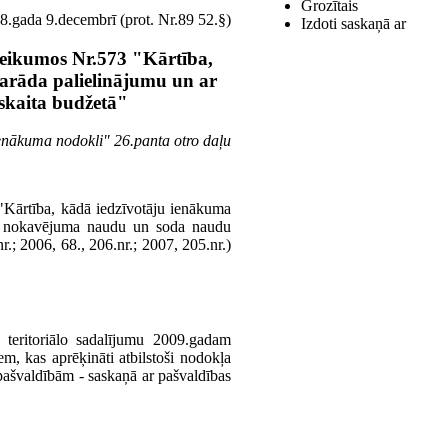
Grozītais
8.gada 9.decembrī (prot. Nr.89 52.§)
Izdoti saskaņā ar
teikumos Nr.573 "Kārtība,
arāda palielinājumu un ar
skaita budžetā"
ienākuma nodokli" 26.panta otro daļu
 "Kārtība, kādā iedzīvotāju ienākuma
īto nokavējuma naudu un soda naudu
r.; 2006, 68., 206.nr.; 2007, 205.nr.)
teritoriālo sadalījumu 2009.gadam
em, kas aprēķināti atbilstoši nodokļa
pašvaldībām - saskaņā ar pašvaldības