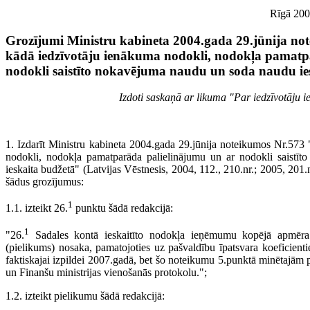
Rīgā 200
Grozījumi Ministru kabineta 2004.gada 29.jūnija no
kādā iedzīvotāju ienākuma nodokli, nodokļa pamatp
nodokli saistīto nokavējuma naudu un soda naudu ie
Izdoti saskaņā ar likuma "Par iedzīvotāju 
1. Izdarīt Ministru kabineta 2004.gada 29.jūnija noteikumos Nr.573
nodokli, nodokļa pamatparāda palielinājumu un ar nodokli sais­t
ieskaita budžetā" (Latvijas Vēstnesis, 2004, 112., 210.nr.; 2005, 201.n
šādus grozī­jumus:
1
1.1. izteikt 26.
punktu šādā redakcijā:
1
"26.
Sadales kontā ieskaitīto nodokļa ieņēmumu kopējā apmēra 
(pielikums) nosaka, pamatojoties uz pašvaldību īpatsvara koeficienti
faktiskajai izpildei 2007.gadā, bet šo noteikumu 5.punktā minētajām 
un Finanšu ministrijas vienošanās protokolu.";
1.2. izteikt pielikumu šādā redakcijā: