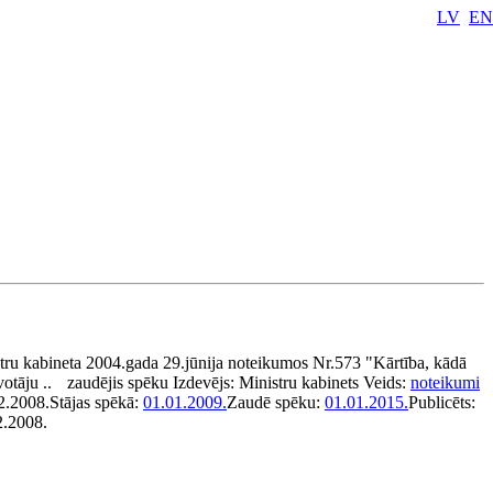
LV
EN
tru kabineta 2004.gada 29.jūnija noteikumos Nr.573 "Kārtība, kādā
votāju ..
zaudējis spēku
Izdevējs:
Ministru kabinets
Veids:
noteikumi
2.2008.
Stājas spēkā:
01.01.2009.
Zaudē spēku:
01.01.2015.
Publicēts:
2.2008.