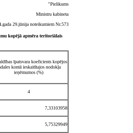
"Pielikums
Ministru kabineta
.gada 29.jūnija noteikumiem Nr.573
umu kopējā apmēra teritoriālais
ldības īpatsvara koeficients kopējos
adales kontā ieskaitītajos nodokļa
ieņēmumos (%)
4
7,33103958
5,75329949