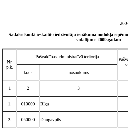
2004
Sadales kontā ieskaitīto iedzīvotāju ienākuma nodokļa ieņēm
sadalījums 2009.gadam
Pašvaldības administratīvā teritorija
Pašva
Nr.
s
p.k.
kods
nosaukums
1
2
3
1.
010000
Rīga
2.
050000
Daugavpils