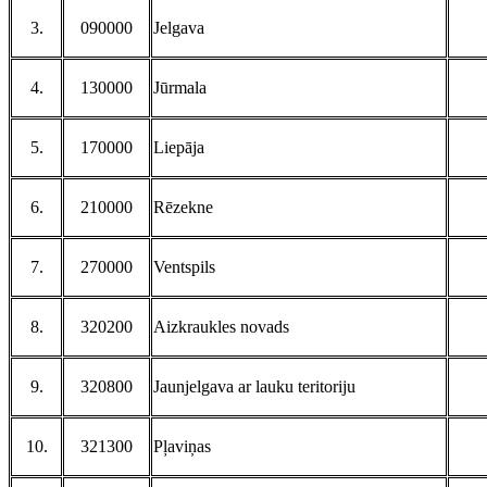
3.
090000
Jelgava
4.
130000
Jūrmala
5.
170000
Liepāja
6.
210000
Rēzekne
7.
270000
Ventspils
8.
320200
Aizkraukles novads
9.
320800
Jaunjelgava ar lauku teritoriju
10.
321300
Pļaviņas