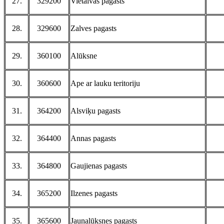
27.
329200
Vietalvas pagasts
28.
329600
Zalves pagasts
29.
360100
Alūksne
30.
360600
Ape ar lauku teritoriju
31.
364200
Alsviķu pagasts
32.
364400
Annas pagasts
33.
364800
Gaujienas pagasts
34.
365200
Ilzenes pagasts
35.
365600
Jaunalūksnes pagasts