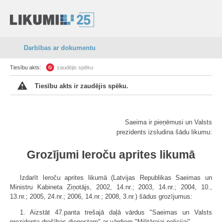
Darbības ar dokumentu
Tiesību akts:
zaudējis spēku
Tiesību akts ir zaudējis spēku.
Saeima ir pieņēmusi un Valsts
prezidents izsludina šādu likumu:
Grozījumi Ieroču aprites likumā
Izdarīt Ieroču aprites likumā (Latvijas Republikas Saeimas un
Ministru Kabineta Ziņotājs, 2002, 14.nr.; 2003, 14.nr.; 2004, 10.,
13.nr.; 2005, 24.nr.; 2006, 14.nr.; 2008, 3.nr.) šādus grozījumus:
1. Aizstāt 47.panta trešajā daļā vārdus "Saeimas un Valsts
prezidenta drošības dienestam" ar vārdiem "Militārajai policijai".