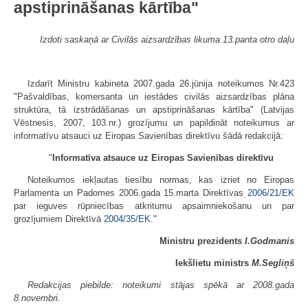
apstiprināšanas kārtība"
Izdoti saskaņā ar Civilās aizsardzības likuma 13.panta otro daļu
Izdarīt Ministru kabineta 2007.gada 26.jūnija noteikumos Nr.423
"Pašval­dības, komersanta un iestādes civilās aizsardzības plāna
struktūra, tā izstrādā­šanas un apstiprināšanas kārtība" (Latvijas
Vēstnesis, 2007, 103.nr.) grozījumu un papildināt noteikumus ar
informatīvu atsau­ci uz Eiropas Savienības direktīvu šādā redakcijā:
"
Informatīva atsauce uz Eiropas Savienības direktīvu
Noteikumos iekļautas tiesību normas, kas izriet no Eiropas
Parlamenta un Padomes 2006.gada 15.marta Direktīvas
2006/21/EK
par ieguves rūpniecības atkritumu apsaimniekošanu un par
grozījumiem Direktīvā
2004/35/EK
."
Ministru prezidents
I.Godmanis
Iekšlietu ministrs
M.Segliņš
Redakcijas piebilde: noteikumi stājas spēkā ar 2008.gada
8.novembri.