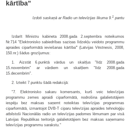
kārtība"
1
Izdoti saskaņā ar Radio un televīzijas likuma 9.
pantu
Izdarīt Ministru kabineta 2008.gada 2.septembra noteikumos
Nr.714 "Elektronisko sabiedrības saziņas līdzekļu veidoto programmu
apraides ciparformātā ieviešanas kārtība
"
(Latvijas Vēstnesis, 2008,
150.nr.) šādus grozījumus:
1. Aizstāt 6.punktā vārdus un skaitļus "līdz 2008.gada
15.novembrim" ar vārdiem un skaitļiem "līdz 2008.gada
15.decembrim".
2. Izteikt 7.punktu šādā redakcijā:
"7. Elektronisko sakaru komersants, kurš veic televīzijas
programmu zemes apraidi ciparformātā, nodrošina galalietotājiem
iespēju bez maksas saņemt noteiktas televīzijas programmas
ciparformātā, izmantojot DVB-T ciparu televīzijas apraides tehnoloģiju
atbilstoši Nacionālās radio un televīzijas padomes lēmumam par visā
Latvijas Republikas teritorijā galalietotājiem bez maksas saņemamo
televīzijas programmu sarakstu."