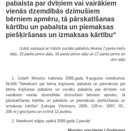
pabalsta par dvīņiem vai vairākiem
vienās dzemdībās dzimušiem
bērniem apmēru, tā pārskatīšanas
kārtību un pabalsta un piemaksas
piešķiršanas un izmaksas kārtību"
Izdoti saskaņā ar Valsts sociālo pabalstu likuma 7.panta trešo
daļu, 15.panta pirmo daļu, 16.panta pirmo daļu un 17.panta pirmo un
otro daļu
1. Izdarīt Ministru kabineta 2006.gada 8.augusta noteikumos
Nr.644 "Noteikumi par bērna kopšanas pabalsta un piemaksas pie
bērna kopšanas pabalsta un vecāku pabalsta par dvīņiem vai
vairākiem vienās dzemdībās dzimušiem bērniem apmēru, tā
pārskatīšanas kārtību un pabalsta un piemaksas piešķiršanas un
izmaksas kārtību" (Latvijas Vēstnesis, 2006, 128.nr.; 2007, 92.,
206.nr.) grozījumu un svītrot 12.punktu.
2. Noteikumi stājas spēkā 2009.gada 1.janvārī.
Ministru prezidents
I.Godmanis