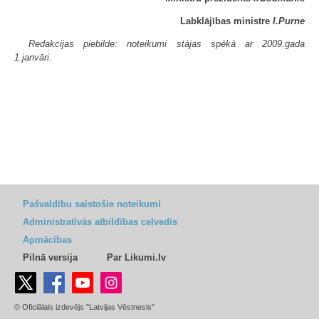
Labklājības ministre
I.Purne
Redakcijas piebilde: noteikumi stājas spēkā ar 2009.gada
1.janvāri.
Pašvaldību saistošie noteikumi
Administratīvās atbildības ceļvedis
Apmācības
Pilnā versija
Par Likumi.lv
© Oficiālais izdevējs "Latvijas Vēstnesis"