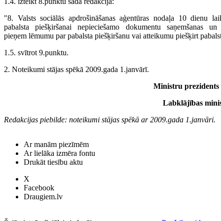
1.4. izteikt 8.punktu šādā redakcijā:
"8. Valsts sociālās apdrošināšanas aģentūras nodaļa 10 dienu la
pabalsta piešķiršanai nepieciešamo dokumentu saņemšanas un 
pieņem lēmumu par pabalsta piešķiršanu vai atteikumu piešķirt pabalst
1.5. svītrot 9.punktu.
2. Noteikumi stājas spēkā 2009.gada 1.janvārī.
Ministru prezidents
Labklājības mini
Redakcijas piebilde: noteikumi stājas spēkā ar 2009.gada 1.janvāri.
Ar manām piezīmēm
Ar lielāka izmēra fontu
Drukāt tiesību aktu
X
Facebook
Draugiem.lv