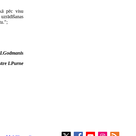
ikā pēc visu
uzrādīšanas
u.";
I.Godmanis
stre
I.Purne