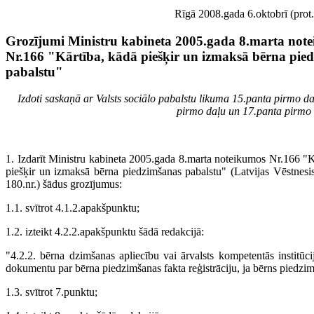
Rīgā 2008.gada 6.oktobrī (prot.
Grozījumi Ministru kabineta 2005.gada 8.marta not
Nr.166 "Kārtība, kādā piešķir un izmaksā bērna pie
pabalstu"
Izdoti saskaņā ar Valsts sociālo pabalstu likuma 15.panta pirmo d
pirmo daļu un 17.panta pirmo 
1. Izdarīt Ministru kabineta 2005.gada 8.marta noteikumos Nr.166 "K
piešķir un izmaksā bērna piedzimšanas pabalstu" (Latvijas Vēstnesis
180.nr.) šādus grozījumus:
1.1. svītrot 4.1.2.apakšpunktu;
1.2. izteikt 4.2.2.apakšpunktu šādā redakcijā:
"4.2.2. bērna dzimšanas apliecību vai ārvalsts kom­petentās institūci
dokumentu par bērna piedzimšanas fakta reģistrāciju, ja bērns piedzimi
1.3. svītrot 7.punktu;