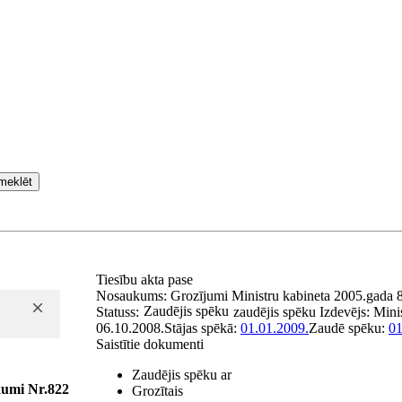
meklēt
Tiesību akta pase
Nosaukums:
Grozījumi Ministru kabineta 2005.gada 8
Zaudējis spēku
Statuss:
zaudējis spēku
Izdevējs:
Mini
06.10.2008.
Stājas spēkā:
01.01.2009.
Zaudē spēku:
01
Saistītie dokumenti
Zaudējis spēku ar
kumi Nr.822
Grozītais