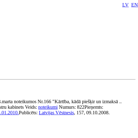
LV
EN
.marta noteikumos Nr.166 "Kārtība, kādā piešķir un izmaksā ..
stru kabinets
Veids:
noteikumi
Numurs:
822
Pieņemts:
.01.2010.
Publicēts:
Latvijas Vēstnesis
, 157, 09.10.2008.