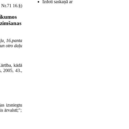
Izdoti saskaņā ar
 Nr.71 16.§)
eikumos
dzimšanas
aļu, 16.panta
un otro daļu
ārtība, kādā
, 2005, 43.,
jas izsniegtu
s ārvalstī;";