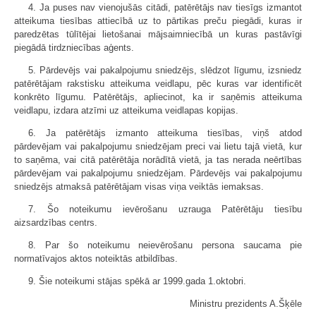
4. Ja puses nav vienojušās citādi, patērētājs nav tiesīgs izmantot
atteikuma tiesības attiecībā uz to pārtikas preču piegādi, kuras ir
paredzētas tūlītējai lietošanai mājsaimniecībā un kuras pastāvīgi
piegādā tirdzniecības aģents.
5. Pārdevējs vai pakalpojumu sniedzējs, slēdzot līgumu, izsniedz
patērētājam rakstisku atteikuma veidlapu, pēc kuras var identificēt
konkrēto līgumu. Patērētājs, apliecinot, ka ir saņēmis atteikuma
veidlapu, izdara atzīmi uz atteikuma veidlapas kopijas.
6. Ja patērētājs izmanto atteikuma tiesības, viņš atdod
pārdevējam vai pakalpojumu sniedzējam preci vai lietu tajā vietā, kur
to saņēma, vai citā patērētāja norādītā vietā, ja tas nerada neērtības
pārdevējam vai pakalpojumu sniedzējam. Pārdevējs vai pakalpojumu
sniedzējs atmaksā patērētājam visas viņa veiktās iemaksas.
7. Šo noteikumu ievērošanu uzrauga Patērētāju tiesību
aizsardzības centrs.
8. Par šo noteikumu neievērošanu persona saucama pie
normatīvajos aktos noteiktās atbildības.
9. Šie noteikumi stājas spēkā ar 1999.gada 1.oktobri.
Ministru prezidents A.Šķēle