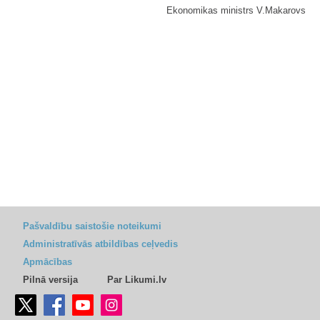
Ekonomikas ministrs V.Makarovs
Pašvaldību saistošie noteikumi
Administratīvās atbildības ceļvedis
Apmācības
Pilnā versija
Par Likumi.lv