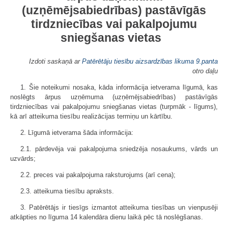
(uzņēmējsabiedrības) pastāvīgās
tirdzniecības vai pakalpojumu
sniegšanas vietas
Izdoti saskaņā ar
Patērētāju tiesību aizsardzības likuma
9.panta
otro daļu
1. Šie noteikumi nosaka, kāda informācija ietverama līgumā, kas
noslēgts ārpus uzņēmuma (uzņēmējsabiedrības) pastāvīgās
tirdzniecības vai pakalpojumu sniegšanas vietas (turpmāk - līgums),
kā arī atteikuma tiesību realizācijas termiņu un kārtību.
2. Līgumā ietverama šāda informācija:
2.1. pārdevēja vai pakalpojuma sniedzēja nosaukums, vārds un
uzvārds;
2.2. preces vai pakalpojuma raksturojums (arī cena);
2.3. atteikuma tiesību apraksts.
3. Patērētājs ir tiesīgs izmantot atteikuma tiesības un vienpusēji
atkāpties no līguma 14 kalendāra dienu laikā pēc tā noslēgšanas.