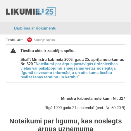
Darbības ar dokumentu
Tiesību akts:
zaudējis spēku
Tiesību akts ir zaudējis spēku.
Skatīt Ministru kabineta 2006. gada 25. aprīļa noteikumus
Nr. 320 "
Noteikumi par ārpus pastāvīgās tirdzniecības
vietas vai pakalpojumu sniegšanas vietas noslēgtajā
līgumā ietveramo informāciju un atteikuma tiesību
realizēšanas termiņu un kārtību
".
Ministru kabineta noteikumi Nr. 327
Rīgā 1999.gada 21.septembrī (prot. Nr. 50 20.§)
Noteikumi par līgumu, kas noslēgts
ārpus uzņēmuma