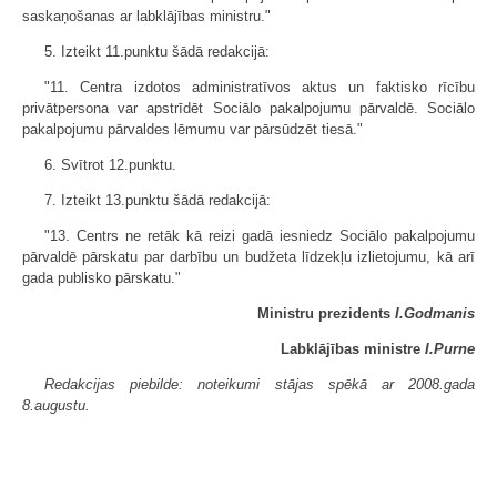
saskaņošanas ar labklājības ministru."
5. Izteikt 11.punktu šādā redakcijā:
"11. Centra izdotos administratīvos aktus un faktisko rīcību
privātpersona var apstrīdēt Sociālo pakalpojumu pārvaldē. Sociālo
pakalpojumu pārvaldes lēmumu var pārsūdzēt tiesā."
6. Svītrot 12.punktu.
7. Izteikt 13.punktu šādā redakcijā:
"13. Centrs ne retāk kā reizi gadā iesniedz Sociālo pakalpojumu
pārvaldē pārskatu par darbību un budžeta līdzekļu izlietojumu, kā arī
gada publisko pārskatu."
Ministru prezidents
I.Godmanis
Labklājības ministre
I.Purne
Redakcijas piebilde: noteikumi stājas spēkā ar 2008.gada
8.augustu.