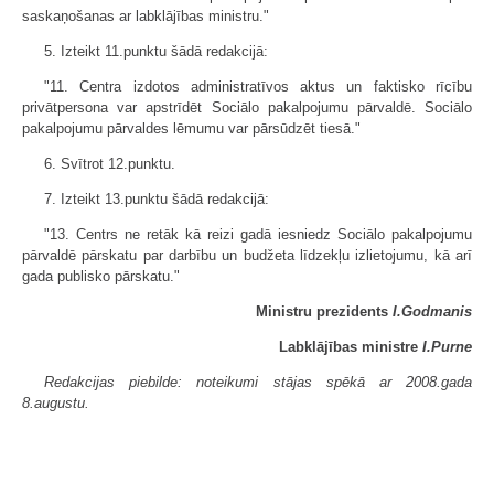
saskaņošanas ar labklājības ministru."
5. Izteikt 11.punktu šādā redakcijā:
"11. Centra izdotos administratīvos aktus un faktisko rīcību
privātpersona var apstrīdēt Sociālo pakalpojumu pārvaldē. Sociālo
pakalpojumu pārvaldes lēmumu var pārsūdzēt tiesā."
6. Svītrot 12.punktu.
7. Izteikt 13.punktu šādā redakcijā:
"13. Centrs ne retāk kā reizi gadā iesniedz Sociālo pakalpojumu
pārvaldē pārskatu par darbību un budžeta līdzekļu izlietojumu, kā arī
gada publisko pārskatu."
Ministru prezidents
I.Godmanis
Labklājības ministre
I.Purne
Redakcijas piebilde: noteikumi stājas spēkā ar 2008.gada
8.augustu.