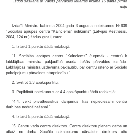
Izdoti saskaņā ar Valsts pārvaldes iekārtas likuma 16.panta pirmo
daļu
Izdarīt Ministru kabineta 2004.gada 3.augusta noteikumos Nr.639
"Sociālās aprūpes centra "Kalnciems" nolikums" (Latvijas Vēstnesis,
2004, 124.nr.) šādus grozījumus:
1. Izteikt 1.punktu šādā redakcijā:
"1. Sociālās aprūpes centrs "Kalnciems" (turpmāk - centrs) ir
labklājības ministra pakļautībā esoša tiešās pārvaldes iestāde.
Labklājības ministra uzdevu­mā pakļautību pār centru īsteno ar Sociālo
pakalpojumu pārvaldes starpniecību."
2. Svītrot 3.3.apakšpunktu.
3. Papildināt noteikumus ar 4.4.apakš­punktu šādā redakcijā:
"4.4. veikt privāttiesiskus darījumus, kas nepieciešami centra
darbības nodrošināšanai."
4. Izteikt 5.punktu šādā redakcijā:
"5. Centru vada centra direktors. Centra direktoru pieņem darbā un
atlaiž no darba Sociālo pakalpojumu pārvaldes direktors pēc