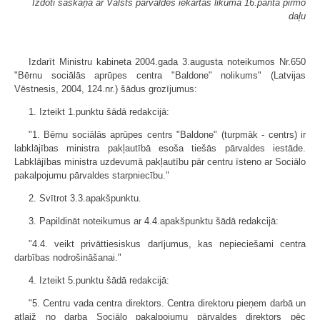
Izdoti saskaņā ar Valsts pārvaldes iekārtas likuma 16.panta pirmo
daļu
Izdarīt Ministru kabineta 2004.gada 3.augusta noteikumos Nr.650
"Bērnu sociālās aprūpes centra "Baldone" nolikums" (Latvijas
Vēstnesis, 2004, 124.nr.) šādus grozījumus:
1. Izteikt 1.punktu šādā redakcijā:
"1. Bērnu sociālās aprūpes centrs "Baldone" (turpmāk - centrs) ir
labklājī­bas ministra pakļautībā esoša tiešās pārvaldes iestāde.
Labklājības ministra uzdevumā pakļautību pār centru īsteno ar Sociālo
pakalpojumu pārvaldes starpniecību."
2. Svītrot 3.3.apakšpunktu.
3. Papildināt noteikumus ar 4.4.apakš­punktu šādā redakcijā:
"4.4. veikt privāttiesiskus darījumus, kas nepieciešami centra
darbības nodrošināšanai."
4. Izteikt 5.punktu šādā redakcijā:
"5. Centru vada centra direktors. Centra direktoru pieņem darbā un
atlaiž no darba Sociālo pakalpojumu pārvaldes direktors pēc