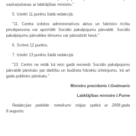
saskaņošanas ar labklājības ministru."
5. Izteikt 11.punktu šādā redakcijā:
"11. Centra izdotos administratīvos aktus un faktisko rīcību
privātpersona var apstrīdēt Sociālo pakalpojumu pārvaldē. Sociālo
pakalpojumu pārvaldes lēmumu var pārsūdzēt tiesā."
6. Svītrot 12.punktu.
7. Izteikt 13.punktu šādā redakcijā:
"13. Centrs ne retāk kā reizi gadā iesniedz Sociālo pakalpojumu
pārvaldē pārskatu par darbību un budžeta līdzekļu izlietojumu, kā arī
gada publisko pārskatu."
Ministru prezidents
I.Godmanis
Labklājības ministre
I.Purne
Redakcijas piebilde: noteikumi stājas spēkā ar 2008.gada
8.augustu.