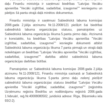
daļu Finanšu ministrija ir saņēmusi biedrības "Latvijas Vecāku
apvienība "Vecāki izglītībai, sadarbībai, izaugsmei"" iesniegumu un
pārējos šā panta otrajā daļā minētos dokumentus.
Finanšu ministrija ir saņēmusi Sabiedriskā labuma komisijas
2008.gada 2.jūlija atzinumu Nr.11-2008/121 piešķirt šai biedrībai
sabiedriskā labuma organizācijas statusu, pamatojoties uz
Sabiedriskā labuma organizāciju likuma 5.panta pirmo daļu. Atzinumā
ir konstatēts, ka biedrības "Latvijas Vecāku apvienība "Vecāki
izglītībai, sadarbībai, izaugsmei"" iesniegtie dokumenti atbilst
Sabiedriskā labuma organizāciju likuma 7.panta pirmajā un otrajā daļā
noteiktajam un biedrības "Latvijas Vecāku apvienība "Vecāki izglītībai,
sadarbībai, izaugsmei"" darbība atbilst sabiedriskā labuma
organizācijas darbības būtībai.
Pamatojoties uz Sabiedriskā labuma komisijas 2008.gada 2.jūlija
atzinumu Nr.11-2008/121, Finanšu ministrija saskaņā ar Sabiedriskā
labuma organizāciju likuma 5.panta pirmo daļu
nolemj piešķirt
sabiedriskā labuma organizācijas statusu biedrībai "Latvijas Vecāku
apvienība "Vecāki izglītībai, sadarbībai, izaugsmei""
(reģistrēta
Uzņēmumu reģistra Biedrību un nodibinājumu reģistrā 2006.gada
1.februārī, reģ.Nr.40008080502, juridiskā adrese: Rīga, Biķernieku iela
93/2-2).