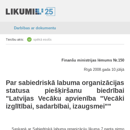
Darbības ar dokumentu
Tiesību akts:
spēkā esošs
Finanšu ministrijas lēmums Nr.150
Rīgā 2008.gada 10.jūlijā
Par sabiedriskā labuma organizācijas
statusa piešķiršanu biedrībai
"Latvijas Vecāku apvienība "Vecāki
izglītībai, sadarbībai, izaugsmei""
Saskaņā ar Sabiedriskā labuma organizāciju likuma 7.panta pirmo