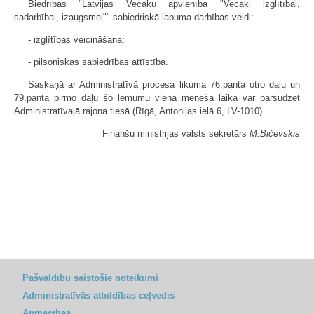
Biedrības "Latvijas Vecāku apvienība "Vecāki izglītībai,
sadarbībai, izaugsmei"" sabiedriskā labuma darbības veidi:
- izglītības veicināšana;
- pilsoniskas sabiedrības attīstība.
Saskaņā ar Administratīvā procesa likuma 76.panta otro daļu un
79.panta pirmo daļu šo lēmumu viena mēneša laikā var pārsūdzēt
Administratīvajā rajona tiesā (Rīgā, Antonijas ielā 6, LV-1010).
Finanšu ministrijas valsts sekretārs
M.Bičevskis
Pašvaldību saistošie noteikumi
Administratīvās atbildības ceļvedis
Apmācības