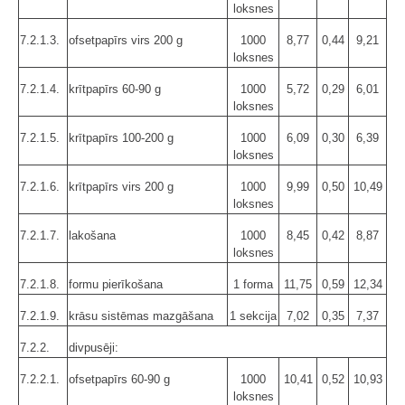
loksnes
7.2.1.3.
ofsetpapīrs virs 200 g
1000
8,77
0,44
9,21
loksnes
7.2.1.4.
krītpapīrs 60-90 g
1000
5,72
0,29
6,01
loksnes
7.2.1.5.
krītpapīrs 100-200 g
1000
6,09
0,30
6,39
loksnes
7.2.1.6.
krītpapīrs virs 200 g
1000
9,99
0,50
10,49
loksnes
7.2.1.7.
lakošana
1000
8,45
0,42
8,87
loksnes
7.2.1.8.
formu pierīkošana
1 forma
11,75
0,59
12,34
7.2.1.9.
krāsu sistēmas mazgāšana
1 sekcija
7,02
0,35
7,37
7.2.2.
divpusēji:
7.2.2.1.
ofsetpapīrs 60-90 g
1000
10,41
0,52
10,93
loksnes