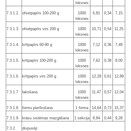
loksnes
7.3.1.2.
ofsetpapīrs 100-200 g
1000
6,81
0,34
7,15
loksnes
7.3.1.3.
ofsetpapīrs virs 200 g
1000
10,71
0,54
11,25
loksnes
7.3.1.4.
krītpapīrs 60-90 g
1000
7,12
0,36
7,48
loksnes
7.3.1.5.
krītpapīrs 100-200 g
1000
7,62
0,38
8,00
loksnes
7.3.1.6.
krītpapīrs virs 200 g
1000
12,28
0,61
12,89
loksnes
7.3.1.7.
lakošana
1000
11,47
0,57
12,04
loksnes
7.3.1.8.
formu pierīkošana
1 forma
14,64
0,73
15,37
7.3.1.9.
krāsu sistēmas mazgāšana
1 sekcija
8,84
0,44
9,28
7.3.2.
divpusēji: