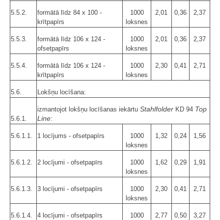
5.5.2.
formātā līdz 84 x 100 -
1000
2,01
0,36
2,37
krītpapīrs
loksnes
5.5.3.
formātā līdz 106 x 124 -
1000
2,01
0,36
2,37
ofsetpapīrs
loksnes
5.5.4.
formātā līdz 106 x 124 -
1000
2,30
0,41
2,71
krītpapīrs
loksnes
5.6.
Lokšņu locīšana:
Stahlfolder
Top
izmantojot lokšņu locīšanas iekārtu
KD 94
Line
5.6.1.
:
5.6.1.1.
1 locījums - ofsetpapīrs
1000
1,32
0,24
1,56
loksnes
5.6.1.2.
2 locījumi - ofsetpapīrs
1000
1,62
0,29
1,91
loksnes
5.6.1.3.
3 locījumi - ofsetpapīrs
1000
2,30
0,41
2,71
loksnes
5.6.1.4.
4 locījumi - ofsetpapīrs
1000
2,77
0,50
3,27