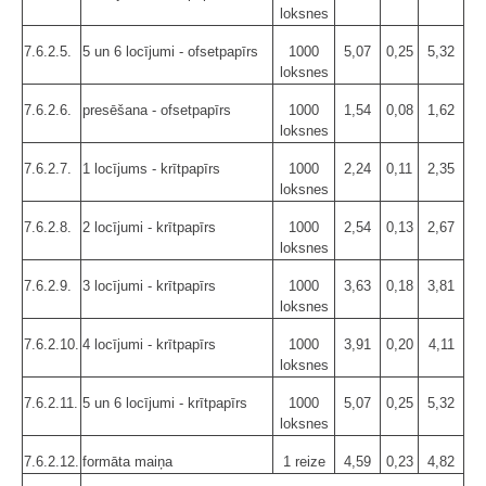
loksnes
7.6.2.5.
5 un 6 locījumi - ofsetpapīrs
1000
5,07
0,25
5,32
loksnes
7.6.2.6.
presēšana - ofsetpapīrs
1000
1,54
0,08
1,62
loksnes
7.6.2.7.
1 locījums - krītpapīrs
1000
2,24
0,11
2,35
loksnes
7.6.2.8.
2 locījumi - krītpapīrs
1000
2,54
0,13
2,67
loksnes
7.6.2.9.
3 locījumi - krītpapīrs
1000
3,63
0,18
3,81
loksnes
7.6.2.10.
4 locījumi - krītpapīrs
1000
3,91
0,20
4,11
loksnes
7.6.2.11.
5 un 6 locījumi - krītpapīrs
1000
5,07
0,25
5,32
loksnes
7.6.2.12.
formāta maiņa
1 reize
4,59
0,23
4,82