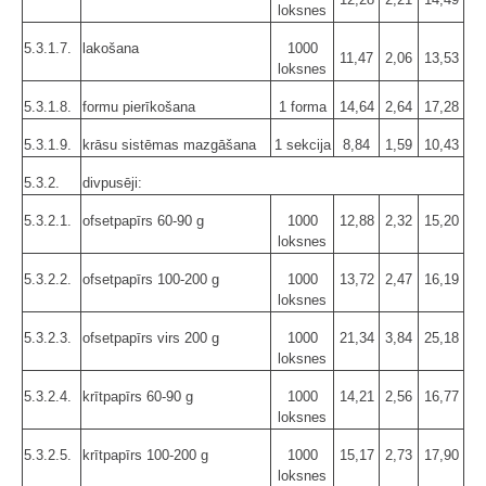
loksnes
5.3.1.7.
lakošana
1000
11,47
2,06
13,53
loksnes
5.3.1.8.
formu pierīkošana
1 forma
14,64
2,64
17,28
5.3.1.9.
krāsu sistēmas mazgāšana
1 sekcija
8,84
1,59
10,43
5.3.2.
divpusēji:
5.3.2.1.
ofsetpapīrs 60-90 g
1000
12,88
2,32
15,20
loksnes
5.3.2.2.
ofsetpapīrs 100-200 g
1000
13,72
2,47
16,19
loksnes
5.3.2.3.
ofsetpapīrs virs 200 g
1000
21,34
3,84
25,18
loksnes
5.3.2.4.
krītpapīrs 60-90 g
1000
14,21
2,56
16,77
loksnes
5.3.2.5.
krītpapīrs 100-200 g
1000
15,17
2,73
17,90
loksnes