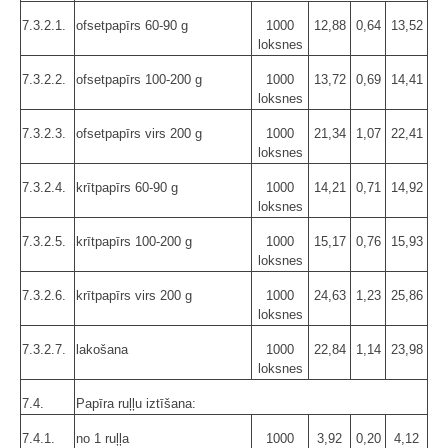
7.3.2.1.
ofsetpapīrs 60-90 g
1000
12,88
0,64
13,52
loksnes
7.3.2.2.
ofsetpapīrs 100-200 g
1000
13,72
0,69
14,41
loksnes
7.3.2.3.
ofsetpapīrs virs 200 g
1000
21,34
1,07
22,41
loksnes
7.3.2.4.
krītpapīrs 60-90 g
1000
14,21
0,71
14,92
loksnes
7.3.2.5.
krītpapīrs 100-200 g
1000
15,17
0,76
15,93
loksnes
7.3.2.6.
krītpapīrs virs 200 g
1000
24,63
1,23
25,86
loksnes
7.3.2.7.
lakošana
1000
22,84
1,14
23,98
loksnes
7.4.
Papīra ruļļu iztīšana:
7.4.1.
no 1 ruļļa
1000
3,92
0,20
4,12