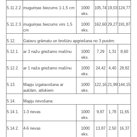
5.11.2.2.
muguriņas biezums 1-1,5 cm
1000
105,74
19,03
124,77
eks.
5.11.2.3.
muguriņas biezums virs 1,5
1000
162,60
29,27
191,87
cm
eks.
5.12.
Gatavu grāmatu un brošūru apgriešana no 3 pusēm:
5.12.1.
ar 3 nažu griežamo mašīnu
1000
7,29
1,31
8,60
eks.
5.12.2.
ar 1 naža griežamo mašīnu
1000
24,42
4,40
28,82
eks.
5.13.
Mapju izgatavošana ar
1000
122,16
21,99
144,15
auklām, atlokiem
eks.
5.14.
Mapju rievošana:
5.14.1.
1-3 rievas
1000
9,87
1,78
11,65
eks.
5.14.2.
4-6 rievas
1000
13,87
2,50
16,37
eks.