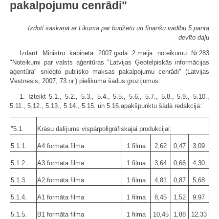
pakalpojumu cenrādi"
Izdoti saskaņā ar Likuma par budžetu un finanšu vadību 5.panta
devīto daļu
Izdarīt Ministru kabineta 2007.gada 2.maija noteikumu Nr.283
"Noteikumi par valsts aģentūras "Latvijas Ģeotelpiskās informācijas
aģentūra" sniegto publisko maksas pakalpojumu cenrādi" (Latvijas
Vēstnesis, 2007, 73.nr.) pielikumā šādus grozījumus:
1. Izteikt 5.1., 5.2., 5.3., 5.4., 5.5., 5.6., 5.7., 5.8., 5.9., 5.10.,
5.11., 5.12., 5.13., 5.14., 5.15. un 5.16.apakšpunktu šādā redakcijā:
"5.1.
Krāsu dalījums vispārpoligrāfiskajai produkcijai:
5.1.1.
A4 formāta filma
1 filma
2,62
0,47
3,09
5.1.2.
A3 formāta filma
1 filma
3,64
0,66
4,30
5.1.3.
A2 formāta filma
1 filma
4,81
0,87
5,68
5.1.4.
A1 formāta filma
1 filma
8,45
1,52
9,97
5.1.5.
B1 formāta filma
1 filma
10,45
1,88
12,33