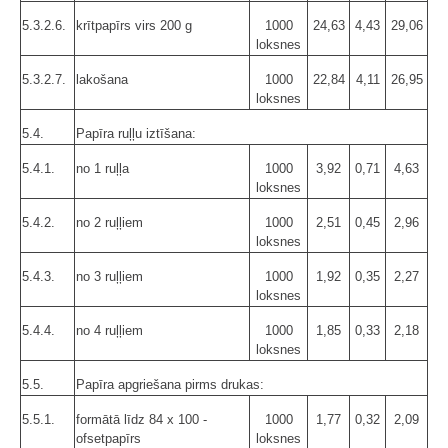
5.3.2.6.
krītpapīrs virs 200 g
1000
24,63
4,43
29,06
loksnes
5.3.2.7.
lakošana
1000
22,84
4,11
26,95
loksnes
5.4.
Papīra ruļļu iztīšana:
5.4.1.
no 1 ruļļa
1000
3,92
0,71
4,63
loksnes
5.4.2.
no 2 ruļļiem
1000
2,51
0,45
2,96
loksnes
5.4.3.
no 3 ruļļiem
1000
1,92
0,35
2,27
loksnes
5.4.4.
no 4 ruļļiem
1000
1,85
0,33
2,18
loksnes
5.5.
Papīra apgriešana pirms drukas:
5.5.1.
formātā līdz 84 x 100 -
1000
1,77
0,32
2,09
ofsetpapīrs
loksnes