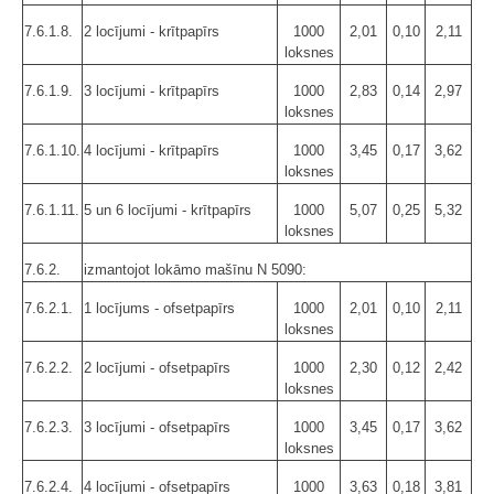
7.6.1.8.
2 locījumi - krītpapīrs
1000
2,01
0,10
2,11
loksnes
7.6.1.9.
3 locījumi - krītpapīrs
1000
2,83
0,14
2,97
loksnes
7.6.1.10.
4 locījumi - krītpapīrs
1000
3,45
0,17
3,62
loksnes
7.6.1.11.
5 un 6 locījumi - krītpapīrs
1000
5,07
0,25
5,32
loksnes
7.6.2.
izmantojot lokāmo mašīnu N 5090:
7.6.2.1.
1 locījums - ofsetpapīrs
1000
2,01
0,10
2,11
loksnes
7.6.2.2.
2 locījumi - ofsetpapīrs
1000
2,30
0,12
2,42
loksnes
7.6.2.3.
3 locījumi - ofsetpapīrs
1000
3,45
0,17
3,62
loksnes
7.6.2.4.
4 locījumi - ofsetpapīrs
1000
3,63
0,18
3,81