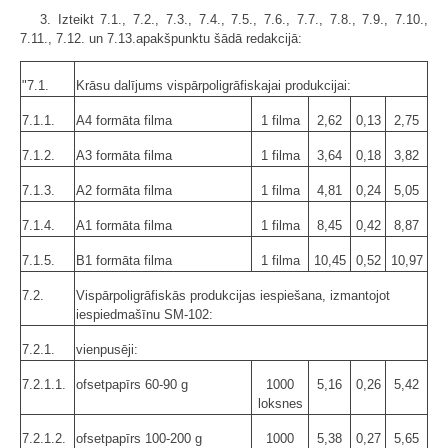
3. Izteikt 7.1., 7.2., 7.3., 7.4., 7.5., 7.6., 7.7., 7.8., 7.9., 7.10.,
7.11., 7.12. un 7.13.apakšpunktu šādā redakcijā:
"7.1.
Krāsu dalījums vispārpoligrāfiskajai produkcijai:
7.1.1.
A4 formāta filma
1 filma
2,62
0,13
2,75
7.1.2.
A3 formāta filma
1 filma
3,64
0,18
3,82
7.1.3.
A2 formāta filma
1 filma
4,81
0,24
5,05
7.1.4.
A1 formāta filma
1 filma
8,45
0,42
8,87
7.1.5.
B1 formāta filma
1 filma
10,45
0,52
10,97
7.2.
Vispārpoligrāfiskās produkcijas iespiešana, izmantojot
iespiedmašīnu SM-102:
7.2.1.
vienpusēji:
7.2.1.1.
ofsetpapīrs 60-90 g
1000
5,16
0,26
5,42
loksnes
7.2.1.2.
ofsetpapīrs 100-200 g
1000
5,38
0,27
5,65