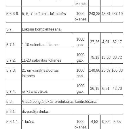
loksnes
5.6.3.6.
5, 6, 7 locījumi - krītpapīrs
1000
243,38
43,81
287,19
loksnes
5.7.
Lokšņu komplektēšana:
1000
27,26
4,91
32,17
5.7.1.
1-10 salocītas loksnes
gab.
1000
75,19
13,53
88,72
5.7.2.
11-20 salocītas loksnes
gab.
5.7.3.
21 un vairāk salocītas
1000
140,96
25,37
166,33
loksnes
gab.
1000
36,19
6,51
42,70
5.7.4.
ielikšana vākos
gab.
5.8.
Vispārpoligrāfiskās produkcijas kontrolēšana:
5.8.1.
divpusēja druka:
5.8.1.1.
1 krāsa
1000
4,53
0,82
5,35
loksnes