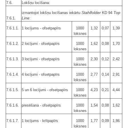
7.6.
Lokšņu locīšana:
Stahlfolder
Top
izmantojot lokšņu locīšanas iekārtu
KD 94
Line
7.6.1.
:
7.6.1.1.
1 locījums - ofsetpapīrs
1000
1,32
0,07
1,39
loksnes
7.6.1.2.
2 locījumi - ofsetpapīrs
1000
1,62
0,08
1,70
loksnes
7.6.1.3.
3 locījumi - ofsetpapīrs
1000
2,30
0,12
2,42
loksnes
7.6.1.4.
4 locījumi - ofsetpapīrs
1000
2,77
0,14
2,91
loksnes
7.6.1.5.
5 un 6 locījumi - ofsetpapīrs
1000
4,23
0,21
4,44
loksnes
7.6.1.6.
presēšana - ofsetpapīrs
1000
1,54
0,08
1,62
loksnes
7.6.1.7.
1 locījums - krītpapīrs
1000
1,77
0,09
1,86
loksnes