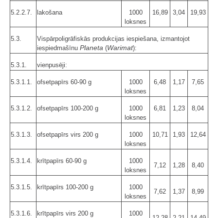
5.2.2.7.
lakošana
1000
16,89
3,04
19,93
loksnes
5.3.
Vispārpoligrāfiskās produkcijas iespiešana, izmantojot
Planeta
Warimat
iespiedmašīnu
(
):
5.3.1.
vienpusēji:
5.3.1.1.
ofsetpapīrs 60-90 g
1000
6,48
1,17
7,65
loksnes
5.3.1.2.
ofsetpapīrs 100-200 g
1000
6,81
1,23
8,04
loksnes
5.3.1.3.
ofsetpapīrs virs 200 g
1000
10,71
1,93
12,64
loksnes
5.3.1.4.
krītpapīrs 60-90 g
1000
7,12
1,28
8,40
loksnes
5.3.1.5.
krītpapīrs 100-200 g
1000
7,62
1,37
8,99
loksnes
5.3.1.6.
krītpapīrs virs 200 g
1000
12,28
2,21
14,49