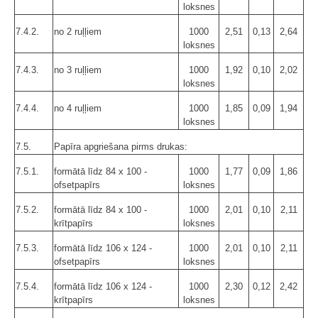
loksnes
7.4.2.
no 2 ruļļiem
1000
2,51
0,13
2,64
loksnes
7.4.3.
no 3 ruļļiem
1000
1,92
0,10
2,02
loksnes
7.4.4.
no 4 ruļļiem
1000
1,85
0,09
1,94
loksnes
7.5.
Papīra apgriešana pirms drukas:
7.5.1.
formātā līdz 84 x 100 -
1000
1,77
0,09
1,86
ofsetpapīrs
loksnes
7.5.2.
formātā līdz 84 x 100 -
1000
2,01
0,10
2,11
krītpapīrs
loksnes
7.5.3.
formātā līdz 106 x 124 -
1000
2,01
0,10
2,11
ofsetpapīrs
loksnes
7.5.4.
formātā līdz 106 x 124 -
1000
2,30
0,12
2,42
krītpapīrs
loksnes