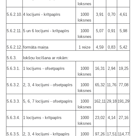
loksnes
5.6.2.10.
4 locījumi - krītpapīrs
1000
3,91
0,70
4,61
loksnes
5.6.2.11.
5 un 6 locījumi - krītpapīrs
1000
5,07
0,91
5,98
loksnes
5.6.2.12.
formāta maiņa
1 reize
4,59
0,83
5,42
5.6.3.
lokšņu locīšana ar rokām:
5.6.3.1.
1 locījums - ofsetpapīrs
1000
16,31
2,94
19,25
loksnes
5.6.3.2.
2, 3, 4 locījumi - ofsetpapīrs
1000
65,32
11,76
77,08
loksnes
5.6.3.3.
5, 6, 7 locījumi - ofsetpapīrs
1000
162,11
29,18
191,29
loksnes
5.6.3.4.
1 locījums - krītpapīrs
1000
23,02
4,14
27,16
loksnes
5.6.3.5.
2, 3, 4 locījumi - krītpapīrs
1000
97,26
17,51
114,77