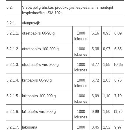
5.2.
Vispārpoligrāfiskās produkcijas iespiešana, izmantojot
iespiedmašīnu SM-102:
5.2.1.
vienpusēji:
5.2.1.1.
ofsetpapīrs 60-90 g
1000
5,16
0,93
6,09
loksnes
5.2.1.2.
ofsetpapīrs 100-200 g
1000
5,38
0,97
6,35
loksnes
5.2.1.3.
ofsetpapīrs virs 200 g
1000
8,77
1,58
10,35
loksnes
5.2.1.4.
krītpapīrs 60-90 g
1000
5,72
1,03
6,75
loksnes
5.2.1.5.
krītpapīrs 100-200 g
1000
6,09
1,10
7,19
loksnes
5.2.1.6.
krītpapīrs virs 200 g
1000
9,99
1,80
11,79
loksnes
5.2.1.7.
lakošana
1000
8,45
1,52
9,97