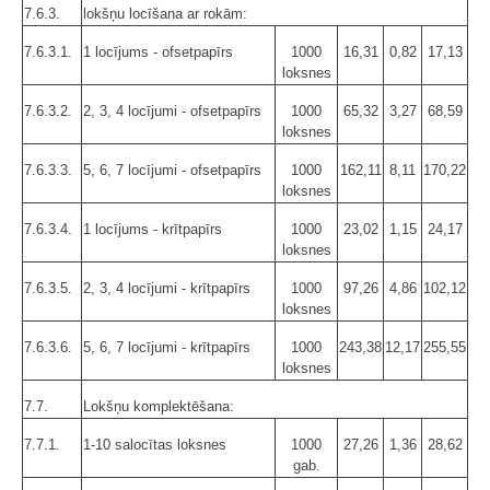
7.6.3.
lokšņu locīšana ar rokām:
7.6.3.1.
1 locījums - ofsetpapīrs
1000
16,31
0,82
17,13
loksnes
7.6.3.2.
2, 3, 4 locījumi - ofsetpapīrs
1000
65,32
3,27
68,59
loksnes
7.6.3.3.
5, 6, 7 locījumi - ofsetpapīrs
1000
162,11
8,11
170,22
loksnes
7.6.3.4.
1 locījums - krītpapīrs
1000
23,02
1,15
24,17
loksnes
7.6.3.5.
2, 3, 4 locījumi - krītpapīrs
1000
97,26
4,86
102,12
loksnes
7.6.3.6.
5, 6, 7 locījumi - krītpapīrs
1000
243,38
12,17
255,55
loksnes
7.7.
Lokšņu komplektēšana:
7.7.1.
1-10 salocītas loksnes
1000
27,26
1,36
28,62
gab.