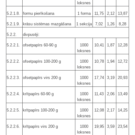
loksnes
5.2.1.8.
formu pierīkošana
1 forma
11,75
2,12
13,87
5.2.1.9.
krāsu sistēmas mazgāšana
1 sekcija
7,02
1,26
8,28
5.2.2.
divpusēji:
5.2.2.1.
ofsetpapīrs 60-90 g
1000
10,41
1,87
12,28
loksnes
5.2.2.2.
ofsetpapīrs 100-200 g
1000
10,78
1,94
12,72
loksnes
5.2.2.3.
ofsetpapīrs virs 200 g
1000
17,74
3,19
20,93
loksnes
5.2.2.4.
krītpapīrs 60-90 g
1000
11,43
2,06
13,49
loksnes
5.2.2.5.
krītpapīrs 100-200 g
1000
12,08
2,17
14,25
loksnes
5.2.2.6.
krītpapīrs virs 200 g
1000
19,95
3,59
23,54
loksnes