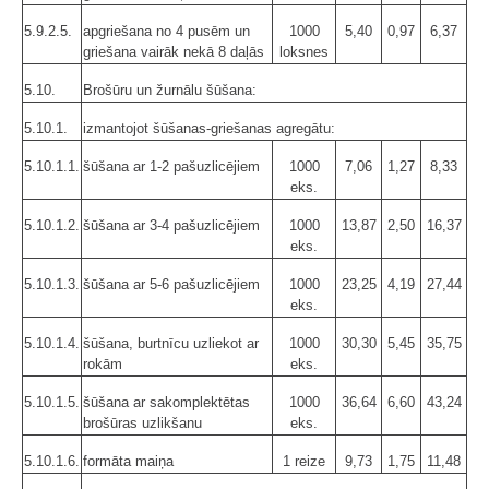
5.9.2.5.
apgriešana no 4 pusēm un
1000
5,40
0,97
6,37
griešana vairāk nekā 8 daļās
loksnes
5.10.
Brošūru un žurnālu šūšana:
5.10.1.
izmantojot šūšanas-griešanas agregātu:
5.10.1.1.
šūšana ar 1-2 pašuzlicējiem
1000
7,06
1,27
8,33
eks.
5.10.1.2.
šūšana ar 3-4 pašuzlicējiem
1000
13,87
2,50
16,37
eks.
5.10.1.3.
šūšana ar 5-6 pašuzlicējiem
1000
23,25
4,19
27,44
eks.
5.10.1.4.
šūšana, burtnīcu uzliekot ar
1000
30,30
5,45
35,75
rokām
eks.
5.10.1.5.
šūšana ar sakomplektētas
1000
36,64
6,60
43,24
brošūras uzlikšanu
eks.
5.10.1.6.
formāta maiņa
1 reize
9,73
1,75
11,48