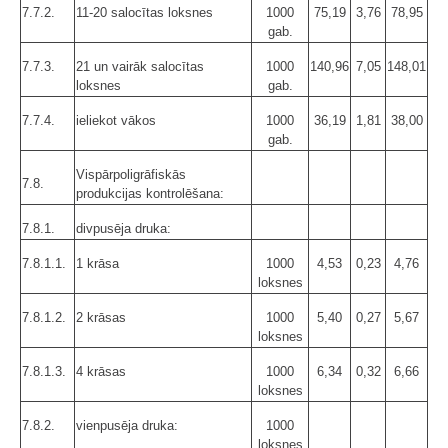
7.7.2.
11-20 salocītas loksnes
1000
75,19
3,76
78,95
gab.
7.7.3.
21 un vairāk salocītas
1000
140,96
7,05
148,01
loksnes
gab.
7.7.4.
ieliekot vākos
1000
36,19
1,81
38,00
gab.
Vispārpoligrāfiskās
7.8.
produkcijas kontrolēšana:
7.8.1.
divpusēja druka:
7.8.1.1.
1 krāsa
1000
4,53
0,23
4,76
loksnes
7.8.1.2.
2 krāsas
1000
5,40
0,27
5,67
loksnes
7.8.1.3.
4 krāsas
1000
6,34
0,32
6,66
loksnes
7.8.2.
vienpusēja druka:
1000
loksnes