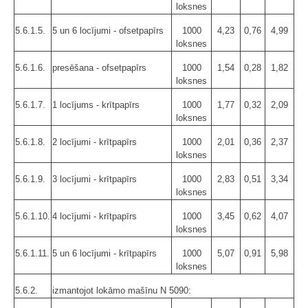
loksnes
5.6.1.5.
5 un 6 locījumi - ofsetpapīrs
1000
4,23
0,76
4,99
loksnes
5.6.1.6.
presēšana - ofsetpapīrs
1000
1,54
0,28
1,82
loksnes
5.6.1.7.
1 locījums - krītpapīrs
1000
1,77
0,32
2,09
loksnes
5.6.1.8.
2 locījumi - krītpapīrs
1000
2,01
0,36
2,37
loksnes
5.6.1.9.
3 locījumi - krītpapīrs
1000
2,83
0,51
3,34
loksnes
5.6.1.10.
4 locījumi - krītpapīrs
1000
3,45
0,62
4,07
loksnes
5.6.1.11.
5 un 6 locījumi - krītpapīrs
1000
5,07
0,91
5,98
loksnes
5.6.2.
izmantojot lokāmo mašīnu N 5090: