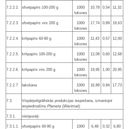
7.2.2.2.
ofsetpapīrs 100-200 g
1000
10,78
0,54
11,32
loksnes
7.2.2.3.
ofsetpapīrs virs 200 g
1000
17,74
0,89
18,63
loksnes
7.2.2.4.
krītpapīrs 60-90 g
1000
11,43
0,57
12,00
loksnes
7.2.2.5.
krītpapīrs 100-200 g
1000
12,08
0,60
12,68
loksnes
7.2.2.6.
krītpapīrs virs 200 g
1000
19,95
1,00
20,95
loksnes
7.2.2.7.
lakošana
1000
16,89
0,84
17,73
loksnes
7.3.
Vispārpoligrāfiskās produkcijas iespiešana, izmantojot
Planeta
Warimat
iespiedmašīnu
(
):
7.3.1.
vienpusēji:
7.3.1.1.
ofsetpapīrs 60-90 g
1000
6,48
0,32
6,80