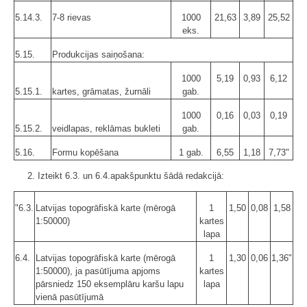
5.14.3.
7-8 rievas
1000
21,63
3,89
25,52
eks.
5.15.
Produkcijas saiņošana:
1000
5,19
0,93
6,12
5.15.1.
kartes, grāmatas, žurnāli
gab.
1000
0,16
0,03
0,19
5.15.2.
veidlapas, reklāmas bukleti
gab.
5.16.
Formu kopēšana
1 gab.
6,55
1,18
7,73"
2. Izteikt 6.3. un 6.4.apakšpunktu šādā redakcijā:
"6.3.
Latvijas topogrāfiskā karte (mērogā
1
1,50
0,08
1,58
1:50000)
kartes
lapa
6.4.
Latvijas topogrāfiskā karte (mērogā
1
1,30
0,06
1,36"
1:50000), ja pasūtījuma apjoms
kartes
pārsniedz 150 eksemplāru karšu lapu
lapa
vienā pasūtījumā