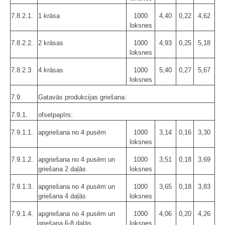
7.8.2.1.
1 krāsa
1000
4,40
0,22
4,62
loksnes
7.8.2.2.
2 krāsas
1000
4,93
0,25
5,18
loksnes
7.8.2.3.
4 krāsas
1000
5,40
0,27
5,67
loksnes
7.9.
Gatavās produkcijas griešana:
7.9.1.
ofsetpapīrs:
7.9.1.1.
apgriešana no 4 pusēm
1000
3,14
0,16
3,30
loksnes
7.9.1.2.
apgriešana no 4 pusēm un
1000
3,51
0,18
3,69
griešana 2 daļās
loksnes
7.9.1.3.
apgriešana no 4 pusēm un
1000
3,65
0,18
3,83
griešana 4 daļās
loksnes
7.9.1.4.
apgriešana no 4 pusēm un
1000
4,06
0,20
4,26
griešana 6-8 daļās
loksnes