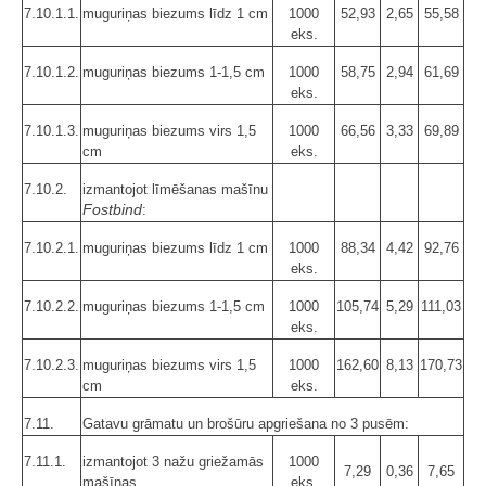
7.10.1.1.
muguriņas biezums līdz 1 cm
1000
52,93
2,65
55,58
eks.
7.10.1.2.
muguriņas biezums 1-1,5 cm
1000
58,75
2,94
61,69
eks.
7.10.1.3.
muguriņas biezums virs 1,5
1000
66,56
3,33
69,89
cm
eks.
7.10.2.
izmantojot līmēšanas mašīnu
Fostbind
:
7.10.2.1.
muguriņas biezums līdz 1 cm
1000
88,34
4,42
92,76
eks.
7.10.2.2.
muguriņas biezums 1-1,5 cm
1000
105,74
5,29
111,03
eks.
7.10.2.3.
muguriņas biezums virs 1,5
1000
162,60
8,13
170,73
cm
eks.
7.11.
Gatavu grāmatu un brošūru apgriešana no 3 pusēm:
7.11.1.
izmantojot 3 nažu griežamās
1000
7,29
0,36
7,65
mašīnas
eks.