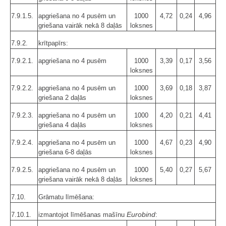
7.9.1.5.
apgriešana no 4 pusēm un
1000
4,72
0,24
4,96
griešana vairāk nekā 8 daļās
loksnes
7.9.2.
krītpapīrs:
7.9.2.1.
apgriešana no 4 pusēm
1000
3,39
0,17
3,56
loksnes
7.9.2.2.
apgriešana no 4 pusēm un
1000
3,69
0,18
3,87
griešana 2 daļās
loksnes
7.9.2.3.
apgriešana no 4 pusēm un
1000
4,20
0,21
4,41
griešana 4 daļās
loksnes
7.9.2.4.
apgriešana no 4 pusēm un
1000
4,67
0,23
4,90
griešana 6-8 daļās
loksnes
7.9.2.5.
apgriešana no 4 pusēm un
1000
5,40
0,27
5,67
griešana vairāk nekā 8 daļās
loksnes
7.10.
Grāmatu līmēšana:
Eurobind
7.10.1.
izmantojot līmēšanas mašīnu
: