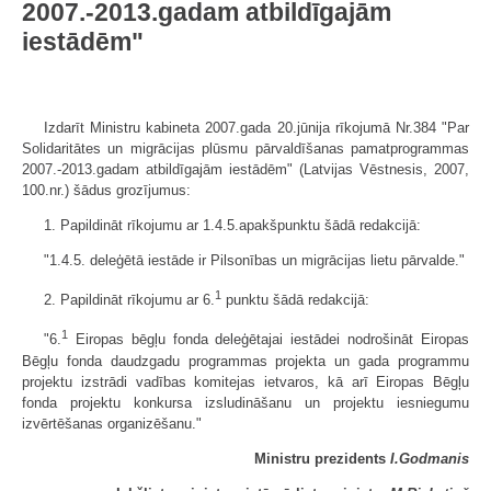
2007.-2013.gadam atbildīgajām
iestādēm"
Izdarīt Ministru kabineta 2007.gada 20.jūnija rīkojumā Nr.384 "Par
Solidaritātes un migrācijas plūsmu pārvaldīšanas pamatprogrammas
2007.-2013.gadam atbildīgajām iestādēm" (Latvijas Vēstnesis, 2007,
100.nr.) šādus grozījumus:
1. Papildināt rīkojumu ar 1.4.5.apakš­punktu šādā redakcijā:
"1.4.5. deleģētā iestāde ir Pilsonības un migrācijas lietu pārvalde."
1
2. Papildināt rīkojumu ar 6.
punktu šādā redakcijā:
1
"6.
Eiropas bēgļu fonda deleģētajai iestādei nodrošināt Eiropas
Bēgļu fonda daudzgadu programmas projekta un gada programmu
projektu izstrādi vadības komitejas ietvaros, kā arī Eiropas Bēgļu
fonda projektu konkursa izsludināšanu un projektu iesniegumu
izvērtēšanas organizēšanu."
Ministru prezidents
I.Godmanis