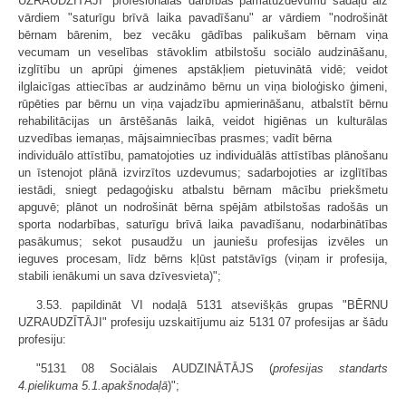
UZRAUDZĪTĀJI" profesionālās darbības pamatuzdevumu sadaļu aiz
vārdiem "saturīgu brīvā laika pavadīšanu" ar vārdiem "nodrošināt
bērnam bārenim, bez vecāku gādības palikušam bērnam viņa
vecumam un veselības stāvoklim atbilstošu sociālo audzināšanu,
izglītību un aprūpi ģimenes apstākļiem pietuvinātā vidē; veidot
ilglaicīgas attiecības ar audzināmo bērnu un viņa bioloģisko ģimeni,
rūpēties par bērnu un viņa vajadzību apmierināšanu, atbalstīt bērnu
rehabilitācijas un ārstēšanās laikā, veidot higiēnas un kulturālas
uzvedības iemaņas, mājsaimniecības prasmes; vadīt bērna
individuālo attīstību, pamatojoties uz individuālās attīstības plānošanu
un īstenojot plānā izvirzītos uzdevumus; sadarbojoties ar izglītības
iestādi, sniegt pedagoģisku atbalstu bērnam mācību priekšmetu
apguvē; plānot un nodrošināt bērna spējām atbilstošas radošās un
sporta nodarbības, saturīgu brīvā laika pavadīšanu, nodarbinātības
pasākumus; sekot pusaudžu un jauniešu profesijas izvēles un
ieguves procesam, līdz bērns kļūst patstāvīgs (viņam ir profesija,
stabili ienākumi un sava dzīvesvieta)";
3.53. papildināt VI nodaļā 5131 atsevišķās grupas "BĒRNU
UZRAUDZĪTĀJI" profesiju uzskaitījumu aiz 5131 07 profesijas ar šādu
profesiju:
"5131 08 Sociālais AUDZINĀTĀJS (
profesijas standarts
4.pielikuma 5.1.apakšnodaļā
)";