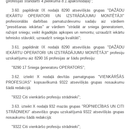
(
profesijas standarts 4.pielikuma 8.1.apakšnodaļā
)";
3.60. papildināt IX nodaļā 8290 atsevišķās grupas "DAŽĀDU
IEKĀRTU OPERATORI UN IZSTRĀDĀJUMU MONTĒTĀJI"
profesionālās darbības pamatuzdevumu sadaļu aiz vārdiem
"presēšanas iekārtas" ar vārdiem "strādāt ar sniega ģeneratoriem,
ražojot sniegu; veikt ikgadējās apkopes un remontu; uzraudzīt iekārtu
tehnisko stāvokli; uzraudzīt sniega kvalitāti";
3.61. papildināt IX nodaļā 8290 atsevišķās grupas "DAŽĀDU
IEKĀRTU OPERATORI UN IZSTRĀDĀJUMU MONTĒTĀJI" profesiju
uzskaitījumu aiz 8290 16 profesijas ar šādu profesiju:
"8290 17 Sniega ģeneratoru OPERATORS";
3.62. izteikt X nodaļā devītās pamatgrupas "VIENKĀRŠĀS
PROFESIJAS" kopsavilkumā 9322 atsevišķās grupas nosaukumu
šādā redakcijā:
"9322 Citi vienkāršo profesiju strādnieki";
3.63. izteikt X nodaļā 932 mazās grupas "RŪPNIECĪBAS UN CITI
STRĀDNIEKI" atsevišķo grupu uzskaitījumā 9322 atsevišķās grupas
nosaukumu šādā redakcijā:
"9322 Citi vienkāršo profesiju strādnieki";