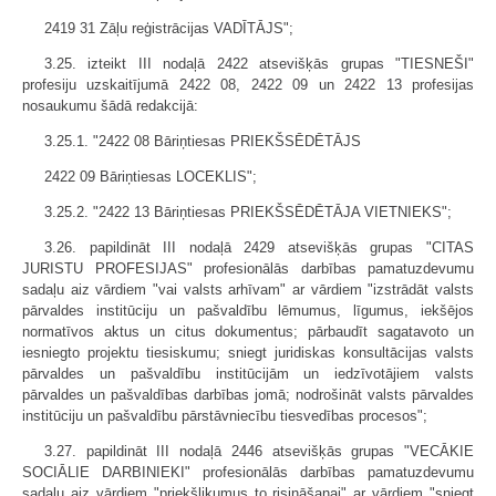
2419 31 Zāļu reģistrācijas VADĪTĀJS";
3.25. izteikt III nodaļā 2422 atsevišķās grupas "TIESNEŠI"
profesiju uzskaitījumā 2422 08, 2422 09 un 2422 13 profesijas
nosaukumu šādā redakcijā:
3.25.1. "2422 08 Bāriņtiesas PRIEKŠSĒDĒTĀJS
2422 09 Bāriņtiesas LOCEKLIS";
3.25.2. "2422 13 Bāriņtiesas PRIEKŠSĒDĒTĀJA VIETNIEKS";
3.26. papildināt III nodaļā 2429 atsevišķās grupas "CITAS
JURISTU PROFESIJAS" profesionālās darbības pamatuzdevumu
sadaļu aiz vārdiem "vai valsts arhīvam" ar vārdiem "izstrādāt valsts
pārvaldes institūciju un pašvaldību lēmumus, līgumus, iekšējos
normatīvos aktus un citus dokumentus; pārbaudīt sagatavoto un
iesniegto projektu tiesiskumu; sniegt juridiskas konsultācijas valsts
pārvaldes un pašvaldību institūcijām un iedzīvotājiem valsts
pārvaldes un pašvaldības darbības jomā; nodrošināt valsts pārvaldes
institūciju un pašvaldību pārstāvniecību tiesvedības procesos";
3.27. papildināt III nodaļā 2446 atsevišķās grupas "VECĀKIE
SOCIĀLIE DARBINIEKI" profesionālās darbības pamatuzdevumu
sadaļu aiz vārdiem "priekšlikumus to risināšanai" ar vārdiem "sniegt