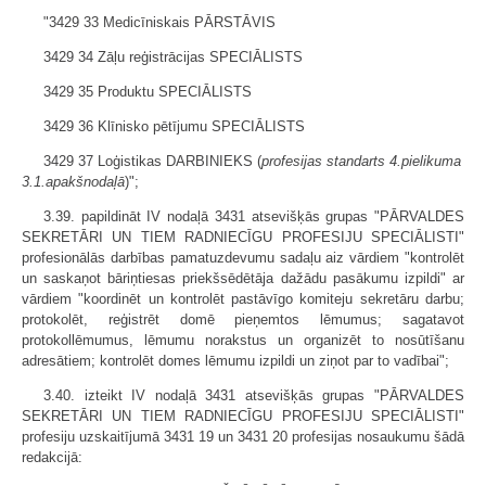
"3429 33 Medicīniskais PĀRSTĀVIS
3429 34 Zāļu reģistrācijas SPECIĀLISTS
3429 35 Produktu SPECIĀLISTS
3429 36 Klīnisko pētījumu SPECIĀLISTS
3429 37 Loģistikas DARBINIEKS (
profesijas standarts 4.pielikuma
3.1.apakšnodaļā
)";
3.39. papildināt IV nodaļā 3431 atsevišķās grupas "PĀRVALDES
SEKRETĀRI UN TIEM RADNIECĪGU PROFESIJU SPECIĀLISTI"
profesionālās darbības pamatuzdevumu sadaļu aiz vārdiem "kontrolēt
un saskaņot bāriņtiesas priekšsēdētāja dažādu pasākumu izpildi" ar
vārdiem "koordinēt un kontrolēt pastāvīgo komiteju sekretāru darbu;
protokolēt, reģistrēt domē pieņemtos lēmumus; sagatavot
protokollēmumus, lēmumu norakstus un organizēt to nosūtīšanu
adresātiem; kontrolēt domes lēmumu izpildi un ziņot par to vadībai";
3.40. izteikt IV nodaļā 3431 atsevišķās grupas "PĀRVALDES
SEKRETĀRI UN TIEM RADNIECĪGU PROFESIJU SPECIĀLISTI"
profesiju uzskaitījumā 3431 19 un 3431 20 profesijas nosaukumu šādā
redakcijā: