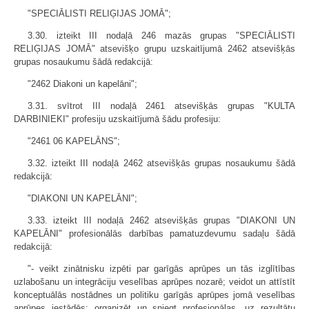
"SPECIĀLISTI RELIĢIJAS JOMĀ";
3.30. izteikt III nodaļā 246 mazās grupas "SPECIĀLISTI
RELIĢIJAS JOMĀ" atsevišķo grupu uzskaitījumā 2462 atsevišķās
grupas nosaukumu šādā redakcijā:
"2462 Diakoni un kapelāni";
3.31. svītrot III nodaļā 2461 atsevišķās grupas "KULTA
DARBINIEKI" profesiju uzskaitījumā šādu profesiju:
"2461 06 KAPELĀNS";
3.32. izteikt III nodaļā 2462 atsevišķās grupas nosaukumu šādā
redakcijā:
"DIAKONI UN KAPELĀNI";
3.33. izteikt III nodaļā 2462 atsevišķās grupas "DIAKONI UN
KAPELĀNI" profesionālās darbības pamatuzdevumu sadaļu šādā
redakcijā:
"- veikt zinātnisku izpēti par garīgās aprūpes un tās izglītības
uzlabošanu un integrāciju veselības aprūpes nozarē; veidot un attīstīt
konceptuālās nostādnes un politiku garīgās aprūpes jomā veselības
aprūpes iestādēs; organizēt un sniegt profesionālas, uz rezultātu