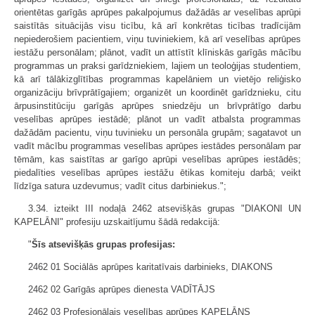
orientētas garīgās aprūpes pakalpojumus dažādās ar veselības aprūpi
saistītās situācijās visu ticību, kā arī konkrētas ticības tradīcijām
nepiederošiem pacientiem, viņu tuviniekiem, kā arī veselības aprūpes
iestāžu personālam; plānot, vadīt un attīstīt klīniskās garīgās mācību
programmas un praksi garīdzniekiem, lajiem un teoloģijas studentiem,
kā arī tālākizglītības programmas kapelāniem un vietējo reliģisko
organizāciju brīvprātīgajiem; organizēt un koordinēt garīdznieku, citu
ārpusinstitūciju garīgās aprūpes sniedzēju un brīvprātīgo darbu
veselības aprūpes iestādē; plānot un vadīt atbalsta programmas
dažādām pacientu, viņu tuvinieku un personāla grupām; sagatavot un
vadīt mācību programmas veselības aprūpes iestādes personālam par
tēmām, kas saistītas ar garīgo aprūpi veselības aprūpes iestādēs;
piedalīties veselības aprūpes iestāžu ētikas komiteju darbā; veikt
līdzīga satura uzdevumus; vadīt citus darbiniekus.";
3.34. izteikt III nodaļā 2462 atsevišķās grupas "DIAKONI UN
KAPELĀNI" profesiju uzskaitījumu šādā redakcijā:
"
Šīs atsevišķās grupas profesijas:
2462 01 Sociālās aprūpes karitatīvais darbinieks, DIAKONS
2462 02 Garīgās aprūpes dienesta VADĪTĀJS
2462 03 Profesionālais veselības aprūpes KAPELĀNS