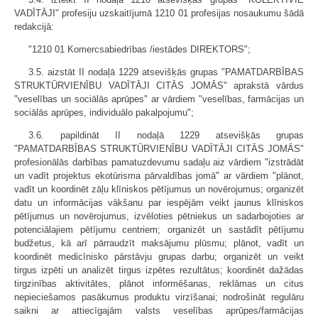
VADĪTĀJI" profesiju uzskaitījumā 1210 01 profesijas nosaukumu šādā
redakcijā:
"1210 01 Komercsabiedrības /iestādes DIREKTORS";
3.5. aizstāt II nodaļā 1229 atsevišķās grupas "PAMATDARBĪBAS
STRUKTŪRVIENĪBU VADĪTĀJI CITĀS JOMĀS" aprakstā vārdus
"veselības un sociālās aprūpes" ar vārdiem "veselības, farmācijas un
sociālās aprūpes, individuālo pakalpojumu";
3.6. papildināt II nodaļā 1229 atsevišķās grupas
"PAMATDARBĪBAS STRUKTŪRVIENĪBU VADĪTĀJI CITĀS JOMĀS"
profesionālās darbības pamatuzdevumu sadaļu aiz vārdiem "izstrādāt
un vadīt projektus ekotūrisma pārvaldības jomā" ar vārdiem "plānot,
vadīt un koordinēt zāļu klīniskos pētījumus un novērojumus; organizēt
datu un informācijas vākšanu par iespējām veikt jaunus klīniskos
pētījumus un novērojumus, izvēloties pētniekus un sadarbojoties ar
potenciālajiem pētījumu centriem; organizēt un sastādīt pētījumu
budžetus, kā arī pārraudzīt maksājumu plūsmu; plānot, vadīt un
koordinēt medicīnisko pārstāvju grupas darbu; organizēt un veikt
tirgus izpēti un analizēt tirgus izpētes rezultātus; koordinēt dažādas
tirgzinības aktivitātes, plānot informēšanas, reklāmas un citus
nepieciešamos pasākumus produktu virzīšanai; nodrošināt regulāru
saikni ar attiecīgajām valsts veselības aprūpes/farmācijas