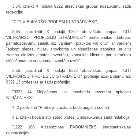
3.64. izteikt X nodaļā 9322 atsevišķās grupas nosaukumu šādā
redakcijā:
"CITI VIENKĀRŠO PROFESIJU STRĀDNIEKI";
3.65. papildināt X nodaļā 9322 atsevišķās grupas "CITI
VIENKĀRŠO PROFESIJU STRĀDNIEKI" profesionālās darbības
pamatuzdevumu sadaļu aiz vārdiem "plauktos vai citur" ar vārdiem
"apkopt slēpes, nūjas, snovborda un slēpošanas zābakus un citu
ziemas aktīvās atpūtas inventāru; konsultēt klientus par piemērota
slēpošanas un snovborda inventāra izvēli";
3.66. papildināt X nodaļā 9322 atsevišķās grupas "CITI
VIENKĀRŠO PROFESIJU STRĀDNIEKI" profesiju uzskaitījumu aiz
9322 13 profesijas ar šādu profesiju:
"9322 14 Slēpošanas un snovborda inventāra apkopes
STRĀDNIEKS".
4. 2.pielikumā "Profesiju saraksts kodu augošā secībā":
4.1. izteikt kodam atbilstošo profesiju nosaukumus šādā redakcijā:
"1122 108 Aizsardzības PADOMNIEKS starptautiskajās
organizācijās