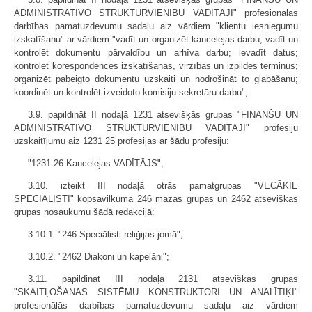
ADMINISTRATĪVO STRUKTŪRVIENĪBU VADĪTĀJI" profesionālās
darbības pamatuzdevumu sadaļu aiz vārdiem "klientu iesniegumu
izskatīšanu" ar vārdiem "vadīt un organizēt kancelejas darbu; vadīt un
kontrolēt dokumentu pārvaldību un arhīva darbu; ievadīt datus;
kontrolēt korespondences izskatīšanas, virzības un izpildes termiņus;
organizēt pabeigto dokumentu uzskaiti un nodrošināt to glabāšanu;
koordinēt un kontrolēt izveidoto komisiju sekretāru darbu";
3.9. papildināt II nodaļā 1231 atsevišķās grupas "FINANŠU UN
ADMINISTRATĪVO STRUKTŪRVIENĪBU VADĪTĀJI" profesiju
uzskaitījumu aiz 1231 25 profesijas ar šādu profesiju:
"1231 26 Kancelejas VADĪTĀJS";
3.10. izteikt III nodaļā otrās pamatgrupas "VECĀKIE
SPECIĀLISTI" kopsavilkumā 246 mazās grupas un 2462 atsevišķās
grupas nosaukumu šādā redakcijā:
3.10.1. "246 Speciālisti reliģijas jomā";
3.10.2. "2462 Diakoni un kapelāni";
3.11. papildināt III nodaļā 2131 atsevišķās grupas
"SKAITĻOŠANAS SISTĒMU KONSTRUKTORI UN ANALĪTIĶI"
profesionālās darbības pamatuzdevumu sadaļu aiz vārdiem