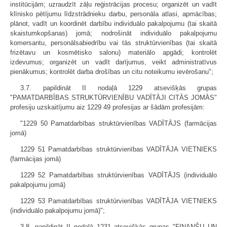
institūcijām; uzraudzīt zāļu reģistrācijas procesu; organizēt un vadīt
klīnisko pētījumu līdzstrādnieku darbu, personāla atlasi, apmācības;
plānot, vadīt un koordinēt darbību individuālo pakalpojumu (tai skaitā
skaistumkopšanas) jomā; nodrošināt individuālo pakalpojumu
komersantu, personālsabiedrību vai tās struktūrvienības (tai skaitā
frizētavu un kosmētisko salonu) materiālo apgādi; kontrolēt
izdevumus; organizēt un vadīt darījumus, veikt administratīvus
pienākumus; kontrolēt darba drošības un citu noteikumu ievērošanu";
3.7. papildināt II nodaļā 1229 atsevišķās grupas
"PAMATDARBĪBAS STRUKTŪRVIENĪBU VADĪTĀJI CITĀS JOMĀS"
profesiju uzskaitījumu aiz 1229 49 profesijas ar šādām profesijām:
"1229 50 Pamatdarbības struktūrvienības VADĪTĀJS (farmācijas
jomā)
1229 51 Pamatdarbības struktūrvienības VADĪTĀJA VIETNIEKS
(farmācijas jomā)
1229 52 Pamatdarbības struktūrvienības VADĪTĀJS (individuālo
pakalpojumu jomā)
1229 53 Pamatdarbības struktūrvienības VADĪTĀJA VIETNIEKS
(individuālo pakalpojumu jomā)";
3.8. papildināt II nodaļā 1231 atsevišķās grupas "FINANŠU UN