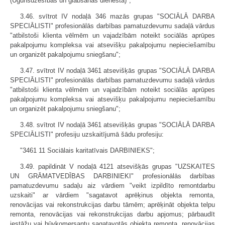
(Ugunsdzēsības un glābšanas dienestā)";
3.46. svītrot IV nodaļā 346 mazās grupas "SOCIĀLĀ DARBA
SPECIĀLISTI" profesionālās darbības pamatuzdevumu sadaļā vārdus
"atbilstoši klienta vēlmēm un vajadzībām noteikt sociālās aprūpes
pakalpojumu kompleksa vai atsevišķu pakalpojumu nepieciešamību
un organizēt pakalpojumu sniegšanu";
3.47. svītrot IV nodaļā 3461 atsevišķās grupas "SOCIĀLĀ DARBA
SPECIĀLISTI" profesionālās darbības pamatuzdevumu sadaļā vārdus
"atbilstoši klienta vēlmēm un vajadzībām noteikt sociālās aprūpes
pakalpojumu kompleksa vai atsevišķu pakalpojumu nepieciešamību
un organizēt pakalpojumu sniegšanu";
3.48. svītrot IV nodaļā 3461 atsevišķās grupas "SOCIĀLĀ DARBA
SPECIĀLISTI" profesiju uzskaitījumā šādu profesiju:
"3461 11 Sociālais karitatīvais DARBINIEKS";
3.49. papildināt V nodaļā 4121 atsevišķās grupas "UZSKAITES
UN GRĀMATVEDĪBAS DARBINIEKI" profesionālās darbības
pamatuzdevumu sadaļu aiz vārdiem "veikt izpildīto remontdarbu
uzskaiti" ar vārdiem "sagatavot aprēķinus objekta remonta,
renovācijas vai rekonstrukcijas darbu tāmēm; aprēķināt objekta telpu
remonta, renovācijas vai rekonstrukcijas darbu apjomus; pārbaudīt
iestāžu vai būvkomersantu sagatavotās objekta remonta, renovācijas