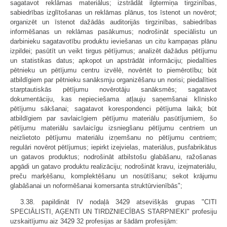
sagatavot reklāmas materiālus; izstrādāt ilgtermiņa tirgzinības,
sabiedrības izglītošanas un reklāmas plānus, tos īstenot un novērot;
organizēt un īstenot dažādās auditorijās tirgzinības, sabiedrības
informēšanas un reklāmas pasākumus; nodrošināt speciālistu un
darbinieku sagatavotību produktu ieviešanas un citu kampaņas plānu
izpildei; pasūtīt un veikt tirgus pētījumus; analizēt dažādus pētījumu
un statistikas datus; apkopot un apstrādāt informāciju; piedalīties
pētnieku un pētījumu centru izvēlē, novērtēt to piemērotību; būt
atbildīgiem par pētnieku sanāksmju organizēšanu un norisi; piedalīties
starptautiskās pētījumu novērotāju sanāksmēs; sagatavot
dokumentāciju, kas nepieciešama atļauju saņemšanai klīnisko
pētījumu sākšanai; sagatavot korespondenci pētījuma laikā; būt
atbildīgiem par savlaicīgiem pētījumu materiālu pasūtījumiem, šo
pētījumu materiālu savlaicīgu izsniegšanu pētījumu centriem un
neizlietoto pētījumu materiālu izņemšanu no pētījumu centriem;
regulāri novērot pētījumus; iepirkt izejvielas, materiālus, pusfabrikātus
un gatavos produktus; nodrošināt atbilstošu glabāšanu, ražošanas
apgādi un gatavo produktu realizāciju; nodrošināt kravu, izejmateriālu,
preču marķēšanu, komplektēšanu un nosūtīšanu; sekot krājumu
glabāšanai un noformēšanai komersanta struktūrvienībās";
3.38. papildināt IV nodaļā 3429 atsevišķās grupas "CITI
SPECIĀLISTI, AĢENTI UN TIRDZNIECĪBAS STARPNIEKI" profesiju
uzskaitījumu aiz 3429 32 profesijas ar šādām profesijām: