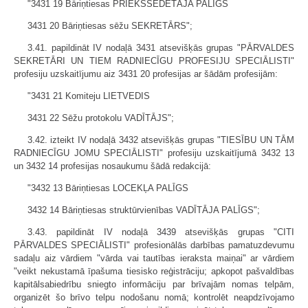
"3431 19 Bāriņtiesas PRIEKŠSĒDĒTĀJA PALĪGS
3431 20 Bāriņtiesas sēžu SEKRETĀRS";
3.41. papildināt IV nodaļā 3431 atsevišķās grupas "PĀRVALDES
SEKRETĀRI UN TIEM RADNIECĪGU PROFESIJU SPECIĀLISTI"
profesiju uzskaitījumu aiz 3431 20 profesijas ar šādām profesijām:
"3431 21 Komiteju LIETVEDIS
3431 22 Sēžu protokolu VADĪTĀJS";
3.42. izteikt IV nodaļā 3432 atsevišķās grupas "TIESĪBU UN TĀM
RADNIECĪGU JOMU SPECIĀLISTI" profesiju uzskaitījumā 3432 13
un 3432 14 profesijas nosaukumu šādā redakcijā:
"3432 13 Bāriņtiesas LOCEKĻA PALĪGS
3432 14 Bāriņtiesas struktūrvienības VADĪTĀJA PALĪGS";
3.43. papildināt IV nodaļā 3439 atsevišķās grupas "CITI
PĀRVALDES SPECIĀLISTI" profesionālās darbības pamatuzdevumu
sadaļu aiz vārdiem "vārda vai tautības ieraksta maiņai" ar vārdiem
"veikt nekustamā īpašuma tiesisko reģistrāciju; apkopot pašvaldības
kapitālsabiedrību sniegto informāciju par brīvajām nomas telpām,
organizēt šo brīvo telpu nodošanu nomā; kontrolēt neapdzīvojamo