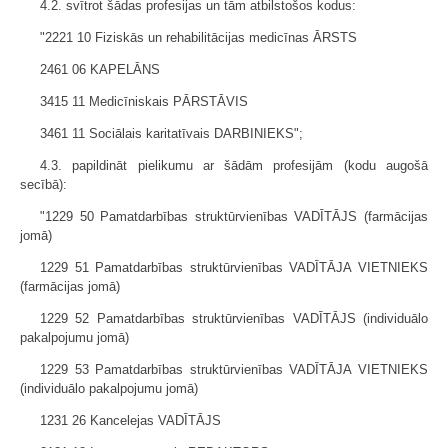
4.2. svītrot šādas profesijas un tām atbilstošos kodus:
"2221 10 Fiziskās un rehabilitācijas medicīnas ĀRSTS
2461 06 KAPELĀNS
3415 11 Medicīniskais PĀRSTĀVIS
3461 11 Sociālais karitatīvais DARBINIEKS";
4.3. papildināt pielikumu ar šādām profesijām (kodu augošā
secībā):
"1229 50 Pamatdarbības struktūrvienības VADĪTĀJS (farmācijas
jomā)
1229 51 Pamatdarbības struktūrvienības VADĪTĀJA VIETNIEKS
(farmācijas jomā)
1229 52 Pamatdarbības struktūrvienības VADĪTĀJS (individuālo
pakalpojumu jomā)
1229 53 Pamatdarbības struktūrvienības VADĪTĀJA VIETNIEKS
(individuālo pakalpojumu jomā)
1231 26 Kancelejas VADĪTĀJS