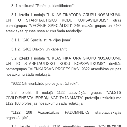
3. 1.pielikumā "Profesiju klasifikators":
3.1. izteikt I nodaļā "I. KLASIFIKATORA GRUPU NOSAUKUMU
UN TO STARPTAUTISKO KODU KOPSAVILKUMS" otrās
pamatgrupas "VECĀKIE SPECIĀLISTI" 246 mazās grupas un 2462
atsevišķās grupas nosaukumu šādā redakcijā:
3.1.1. "246 Speciālisti reliģijas jomā";
3.1.2. "2462 Diakoni un kapelāni";
3.2. izteikt I nodaļā "I. KLASIFIKATORA GRUPU NOSAUKUMU
UN TO STARPTAUTISKO KODU KOPSAVILKUMS" devītās
pamatgrupas "VIENKĀRŠĀS PROFESIJAS" 9322 atsevišķās grupas
nosaukumu šādā redakcijā:
"9322 Citi vienkāršo profesiju strādnieki";
3.3. izteikt II nodaļā 1122 atsevišķās grupas "VALSTS
CIVILDIENESTA IERĒDŅI VADĪTĀJA AMATĀ" profesiju uzskaitījumā
1122 108 profesijas nosaukumu šādā redakcijā:
"1122 108 Aizsardzības PADOMNIEKS starptautiskajās
organizācijās";
3.4. izteikt II nodaļā 1210 atsevišķās grupas "KOLEKTĪVIE