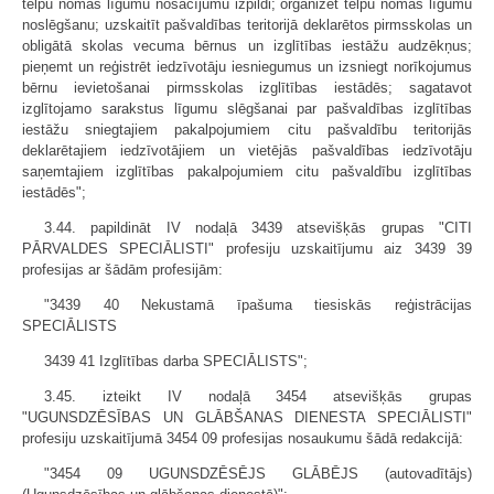
telpu nomas līgumu nosacījumu izpildi; organizēt telpu nomas līgumu
noslēgšanu; uzskaitīt pašvaldības teritorijā deklarētos pirmsskolas un
obligātā skolas vecuma bērnus un izglītības iestāžu audzēkņus;
pieņemt un reģistrēt iedzīvotāju iesniegumus un izsniegt norīkojumus
bērnu ievietošanai pirmsskolas izglītības iestādēs; sagatavot
izglītojamo sarakstus līgumu slēgšanai par pašvaldības izglītības
iestāžu sniegtajiem pakalpojumiem citu pašvaldību teritorijās
deklarētajiem iedzīvotājiem un vietējās pašvaldības iedzīvotāju
saņemtajiem izglītības pakalpojumiem citu pašvaldību izglītības
iestādēs";
3.44. papildināt IV nodaļā 3439 atsevišķās grupas "CITI
PĀRVALDES SPECIĀLISTI" profesiju uzskaitījumu aiz 3439 39
profesijas ar šādām profesijām:
"3439 40 Nekustamā īpašuma tiesiskās reģistrācijas
SPECIĀLISTS
3439 41 Izglītības darba SPECIĀLISTS";
3.45. izteikt IV nodaļā 3454 atsevišķās grupas
"UGUNSDZĒSĪBAS UN GLĀBŠANAS DIENESTA SPECIĀLISTI"
profesiju uzskaitījumā 3454 09 profesijas nosaukumu šādā redakcijā:
"3454 09 UGUNSDZĒSĒJS GLĀBĒJS (autovadītājs)