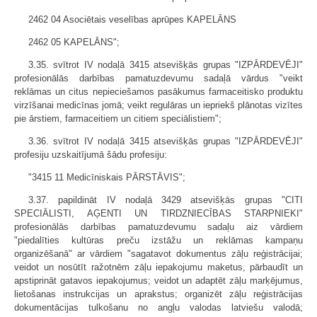
2462 04 Asociētais veselības aprūpes KAPELĀNS
2462 05 KAPELĀNS";
3.35. svītrot IV nodaļā 3415 atsevišķās grupas "IZPĀRDEVĒJI"
profesionālās darbības pamatuzdevumu sadaļā vārdus "veikt
reklāmas un citus nepieciešamos pasākumus farmaceitisko produktu
virzīšanai medicīnas jomā; veikt regulāras un iepriekš plānotas vizītes
pie ārstiem, farmaceitiem un citiem speciālistiem";
3.36. svītrot IV nodaļā 3415 atsevišķās grupas "IZPĀRDEVĒJI"
profesiju uzskaitījumā šādu profesiju:
"3415 11 Medicīniskais PĀRSTĀVIS";
3.37. papildināt IV nodaļā 3429 atsevišķās grupas "CITI
SPECIĀLISTI, AĢENTI UN TIRDZNIECĪBAS STARPNIEKI"
profesionālās darbības pamatuzdevumu sadaļu aiz vārdiem
"piedalīties kultūras preču izstāžu un reklāmas kampaņu
organizēšanā" ar vārdiem "sagatavot dokumentus zāļu reģistrācijai;
veidot un nosūtīt ražotnēm zāļu iepakojumu maketus, pārbaudīt un
apstiprināt gatavos iepakojumus; veidot un adaptēt zāļu marķējumus,
lietošanas instrukcijas un aprakstus; organizēt zāļu reģistrācijas
dokumentācijas tulkošanu no angļu valodas latviešu valodā;