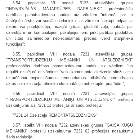
3.54. papildināt VI nodaļā 5133 atsevišķās grupas
"INDIVIDUĀLĀS MĀJAPRŪPES DARBINIEKI" profesionālās
darbības pamatuzdevumu sadaļu aiz vārdiem "informēt par to
ārstējošo ārstu vai sociālo darbinieku" ar vārdiem "apkopt telpas ar
rokām vai putekļsūcēju; mazgāt grīdas; gludināt veļu; maksāt par
dzīvokļa īri un komunālajiem pakalpojumiem; pirkt pārtikas produktus
un citas saimniecībā nepieciešamās preces; veikt starpnieka
funkcijas";
3.55. papildināt VIII nodaļā 7231 atsevišķās grupas
"TRANSPORTLĪDZEKĻU MEHĀNIĶI UN ATSLĒDZNIEKI"
profesionālās darbības pamatuzdevumu sadaļu aiz vārdiem "un
regulēt dzinējus" ar vārdiem "veikt komersanta dzelzceļa sliežu ceļu
uzturēšanai nepieciešamos remontdarbus atbilstoši normatīvajos
aktos par dzelzceļa tehnisko ekspluatāciju noteiktajām prasībām";
3.56. papildināt VIII nodaļā 7231 atsevišķās grupas
"TRANSPORTLĪDZEKĻU MEHĀNIĶI UN ATSLĒDZNIEKI" profesiju
uzskaitījumu aiz 7231 13 profesijas ar šādu profesiju:
"7231 14 Dzelzceļa REMONTATSLĒDZNIEKS";
3.57. izteikt VIII nodaļā 7232 atsevišķās grupas "GAISA KUĢU
MEHĀNIĶI" profesiju uzskaitījumā 7232 02 profesijas nosaukumu
šādā redakcijā: