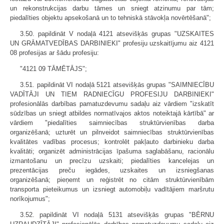
un rekonstrukcijas darbu tāmes un sniegt atzinumu par tām;
piedalīties objektu apsekošanā un to tehniskā stāvokļa novērtēšanā";
3.50. papildināt V nodaļā 4121 atsevišķās grupas "UZSKAITES
UN GRĀMATVEDĪBAS DARBINIEKI" profesiju uzskaitījumu aiz 4121
08 profesijas ar šādu profesiju:
"4121 09 TĀMĒTĀJS";
3.51. papildināt VI nodaļā 5121 atsevišķās grupas "SAIMNIECĪBU
VADĪTĀJI UN TIEM RADNIECĪGU PROFESIJU DARBINIEKI"
profesionālās darbības pamatuzdevumu sadaļu aiz vārdiem "izskatīt
sūdzības un sniegt atbildes normatīvajos aktos noteiktajā kārtībā" ar
vārdiem "piedalīties saimniecības struktūrvienības darba
organizēšanā; uzturēt un pilnveidot saimniecības struktūrvienības
kvalitātes vadības procesus; kontrolēt pakļauto darbinieku darba
kvalitāti; organizēt administrācijas īpašuma saglabāšanu, racionālu
izmantošanu un precīzu uzskaiti; piedalīties kancelejas un
prezentācijas preču iegādes, uzskaites un izsniegšanas
organizēšanā; pieņemt un reģistrēt no citām struktūrvienībām
transporta pieteikumus un izsniegt automobiļu vadītājiem maršrutu
norīkojumus";
3.52. papildināt VI nodaļā 5131 atsevišķās grupas "BĒRNU