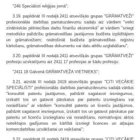
"246 Speciālisti reliģijas jomā";
3.19. papildināt III nodaļā 2411 atsevišķās grupas "GRĀMATVEŽI"
profesionālās darbības pamatuzdevumu sadaļu aiz vārdiem "veikt
zinātniskās pētniecības darbu finanšu ekonomikā" ar vārdiem "sniegt
metodisko palīdzību grāmatvedības jautājumos budžeta izpildītājiem
un grāmatvežiem; nodrošināt budžeta grāmatvedības reģistru
kārtošanu, grāmatvedības dokumentu vai datu attēlu uzglabāšanu";
3.20. papildināt III nodaļā 2411 atsevišķās grupas "GRĀMATVEŽI"
profesiju uzskaitījumu aiz 2411 17 profesijas ar šādu profesiju:
"2411 18 Galvenā GRĀMATVEŽA VIETNIEKS";
3.21. aizstāt III nodaļā 2419 atsevišķās grupas "CITI VECĀKIE
SPECIĀLISTI" profesionālās darbības pamatuzdevumu sadaļā vārdus
"konsultēt patentu jautājumos, palīdzēt sagatavot iesniegumus,
izskatīt tos un gatavot pārskatus par patentu izsniegšanu vai
noraidīšanu" ar vārdiem "konsultēt patentu un licenču jautājumos,
palīdzēt sagatavot iesniegumus, izskatīt tos un gatavot pārskatus par
patentu un licenču izsniegšanu vai noraidīšanu, normatīvajos aktos
noteiktajos gadījumos un kārtībā izsniegt licences un atļaujas
komercdarbības uzsākšanai un veikšanai";
3.22. papildināt III nodaļā 2419 atsevišķās grupas "CITI VECĀKIE