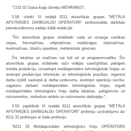
"7232 02 Gaisa kuģu dzinēju MEHĀNIĶIS";
3.58. izteikt IX nodaļā 8211 atsevišķās grupas "METĀLA
APSTRĀDES DARBGALDU OPERATORI" profesionālās darbības
pamatuzdevumu sadaļu šādā redakcijā:
"Šīs atsevišķās grupas strādnieki vada un uzrauga vairākas
virpas, frēzmašīnas, urbjmašīnas, metālzāģus, slīpmašīnas,
ēvelmašīnas, štanču spiednes, mehāniskās grieznes.
Šīs iekārtas un mašīnas var būt arī ar programmvadību. Šīs
atsevišķās grupas strādnieki ražo vidējas sarežģītības pakāpes
metāla produkciju, izmantojot metālapstrādes tehnoloģiskās līnijas un
ievērojot produkcijas tehniskās un tehnoloģiskās prasības; organizē
darba izpildi saskaņā ar darba uzdevumu, ievērojot operāciju secību;
sagatavo darbam metālapstrādes tehnoloģiskās līnijas; regulē
metālapstrādes tehnoloģisko līniju darba iekārtas, palīgierīces un
instrumentus; nodrošina iekārtu un instrumentu darbspēju.";
3.59. papildināt IX nodaļā 8211 atsevišķās grupas "METĀLA
APSTRĀDES DARBGALDU OPERATORI" profesiju uzskaitījumu aiz
8211 32 profesijas ar šādu profesiju:
"8211 33 Metālapstrādes tehnoloģisko līniju OPERATORS