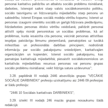
personai karitatīvu palīdzību un atbalstu sociālo problēmu risināšanā;
darboties, īstenojot saikni starp valsts sociālekonomisko politiku,
sociālo taisnīgumu un līdzsvarojošu mijiedarbību starp personu un
sabiedrību; īstenot Eiropas sociālā modeļa vērtību kopumu; īstenot uz
personas izaugsmi orientētu sociālā un garīgā līdzsvara piedāvājumu,
līdzdarboties personas ētisko vērtību veidošanā; palīdzēt personai
attīstīt spēju risināt personiskas un sociālas problēmas, kā arī
problēmas, kurās iesaistīta cita persona; veicināt personas attīstības
iespējas patstāvīgu lēmumu pieņemšanā, pamatojoties uz tuvākā
mīlestības un profesionālās darbības principiem; nodrošināt
informāciju par sociālo pakalpojumu sniedzējiem, karitatīvajām
organizācijām un kopienām; īstenot sociālo pakalpojumu, kas
pamatojas karitatīvajā mijiedarbībā; piesaistīt sociālekonomiskos un
karitatīvās mijiedarbības resursus personas vai personu grupas
sociālo problēmu risināšanai; veikt līdzīga satura uzdevumus";
3.28. papildināt III nodaļā 2446 atsevišķās grupas "VECĀKIE
SOCIĀLIE DARBINIEKI" profesiju uzskaitījumu aiz 2446 09 profesijas
ar šādu profesiju:
"2446 10 Sociālais karitatīvais DARBINIEKS";
3.29. izteikt III nodaļā 246 mazās grupas nosaukumu šādā
redakcijā: