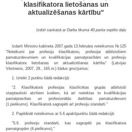
klasifikatora lietošanas un
aktualizēšanas kārtību"
Izdoti saskaņā ar Darba likuma 40.panta septīto daļu
Izdarīt Ministru kabineta 2007.gada 13.februāra noteikumos Nr.125
"Noteikumi par profesiju klasifikatoru, profesijai atbilstošiem
pamatuzdevumiem un kvalifikācijas pamatprasībām un profesiju
klasifikatora lietošanas un aktualizēšanas kārtību" (Latvijas
Vēstnesis, 2007, 29., 165.nr.) šādus grozījumus:
1. Izteikt 2.punktu šādā redakcijā:
"2. Klasifikatorā profesijas klasificētas grupās atbilstoši
starptautiski atzītiem kodiem, kā arī noteiktas to kvalifikācijas
pamatprasības un profesionālās darbības pamatuzdevumi
(1.pielikums). Klasifikatorā sagrupēti arī profesiju standarti."
2. Papildināt noteikumus ar 5.6.apakšpunktu šādā redakcijā:
"5.6. profesiju standarti, kas sagrupēti pa klasifikatora
pamatgrupām (4.pielikums)."