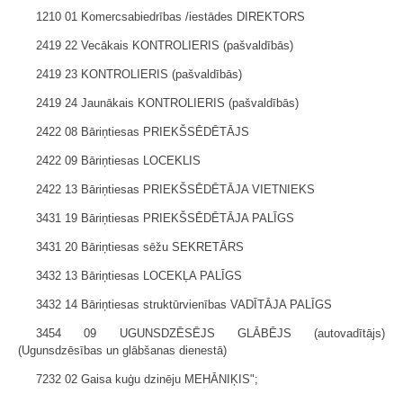
1210 01 Komercsabiedrības /iestādes DIREKTORS
2419 22 Vecākais KONTROLIERIS (pašvaldībās)
2419 23 KONTROLIERIS (pašvaldībās)
2419 24 Jaunākais KONTROLIERIS (pašvaldībās)
2422 08 Bāriņtiesas PRIEKŠSĒDĒTĀJS
2422 09 Bāriņtiesas LOCEKLIS
2422 13 Bāriņtiesas PRIEKŠSĒDĒTĀJA VIETNIEKS
3431 19 Bāriņtiesas PRIEKŠSĒDĒTĀJA PALĪGS
3431 20 Bāriņtiesas sēžu SEKRETĀRS
3432 13 Bāriņtiesas LOCEKĻA PALĪGS
3432 14 Bāriņtiesas struktūrvienības VADĪTĀJA PALĪGS
3454 09 UGUNSDZĒSĒJS GLĀBĒJS (autovadītājs)
(Ugunsdzēsības un glābšanas dienestā)
7232 02 Gaisa kuģu dzinēju MEHĀNIĶIS";