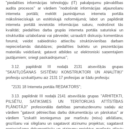
"piedalīties informācijas tehnoloģiju (IT) pakalpojumu pārvaldības
audita procesos" ar vārdiem "nodrošināt informācijas atjaunošanu
interneta portālā; meklēt jauninājumus interneta portāla
mākslinieciskajā un estētiskajā noformējumā; labot un papildināt
interneta portālā ievietotās informācijas saturu, nodrošinot tās
kvalitāti; piedalīties darba grupās interneta portāla saturiskai un
strukturālai uzlabošanai vai pārveidei; uzraudzīt diskusiju komentārus
forumā; veidot sabiedrisko attiecību struktūrvienības darbam
nepieciešamās datubāzes; piedalīties bukletu un prezentācijas
materiālu veidošanā; gatavot atbildes uz elektroniski saņemtajiem
jautājumiem; sniegt paskaidrojumus";
3.12. papildināt III nodaļā 2131 atsevišķās grupas
"SKAITĻOŠANAS SISTĒMU KONSTRUKTORI UN ANALĪTIĶI"
profesiju uzskaitījumu aiz 2131 17 profesijas ar šādu profesiju:
"2131 18 Interneta portāla REDAKTORS";
3.13. papildināt III nodaļā 2141 atsevišķās grupas "ARHITEKTI,
PILSĒTU, SATIKSMES UN TERITORIJAS ATTĪSTĪBAS
PLĀNOTĀJI" profesionālās darbības pamatuzdevumu sadaļu aiz
vārdiem "gatavot pētniecības darbu dokumentāciju un pārskatus" ar
vārdiem "izskatīt iesniegumus par maršrutu (reisu) atklāšanu,
grozīšanu vai slēgšanu un sagatavot atzinumu projektus; sagatavot
nepieciešamo dokumentāciju un atzinumu projektus maršruta atļauju