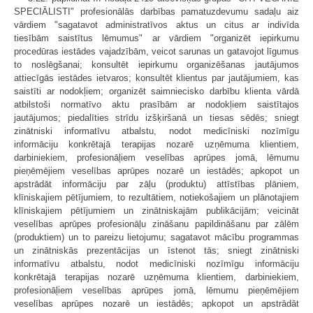
SPECIĀLISTI" profesionālās darbības pamatuzdevumu sadaļu aiz
vārdiem "sagatavot administratīvos aktus un citus ar indivīda
tiesībām saistītus lēmumus" ar vārdiem "organizēt iepirkumu
procedūras iestādes vajadzībām, veicot sarunas un gatavojot līgumus
to noslēgšanai; konsultēt iepirkumu organizēšanas jautājumos
attiecīgās iestādes ietvaros; konsultēt klientus par jautājumiem, kas
saistīti ar nodokļiem; organizēt saimniecisko darbību klienta vārdā
atbilstoši normatīvo aktu prasībām ar nodokļiem saistītajos
jautājumos; piedalīties strīdu izšķiršanā un tiesas sēdēs; sniegt
zinātniski informatīvu atbalstu, nodot medicīniski nozīmīgu
informāciju konkrētajā terapijas nozarē uzņēmuma klientiem,
darbiniekiem, profesionāļiem veselības aprūpes jomā, lēmumu
pieņēmējiem veselības aprūpes nozarē un iestādēs; apkopot un
apstrādāt informāciju par zāļu (produktu) attīstības plāniem,
klīniskajiem pētījumiem, to rezultātiem, notiekošajiem un plānotajiem
klīniskajiem pētījumiem un zinātniskajām publikācijām; veicināt
veselības aprūpes profesionāļu zināšanu papildināšanu par zālēm
(produktiem) un to pareizu lietojumu; sagatavot mācību programmas
un zinātniskās prezentācijas un īstenot tās; sniegt zinātniski
informatīvu atbalstu, nodot medicīniski nozīmīgu informāciju
konkrētajā terapijas nozarē uzņēmuma klientiem, darbiniekiem,
profesionāļiem veselības aprūpes jomā, lēmumu pieņēmējiem
veselības aprūpes nozarē un iestādēs; apkopot un apstrādāt