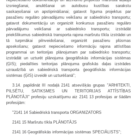
izsniegšanai, anulēšanai un autobusu kustības sarakstu
saskaņošanai un apstiprināšanai; gatavot līguma projektus par
pasažieru regulāro pārvadājumu veikšanu ar sabiedrisko transportu;
gatavot dokumentāciju un organizēt konkursus pasažieru regulāro
pārvadājumu veikšanai ar sabiedrisko transportu; izstrādāt
priekšlikumus sabiedriskā transporta rajona maršrutu tīkla izstrādei un
tā turpmākai pilnveidošanai, organizēt pasažieru plūsmas
apsekošanu; gatavot nepieciešamo informāciju rajona attīstības
programmai un teritorijas plānojumam par sabiedrisko transportu;
izstrādāt un uzturēt plānojuma ģeogrāfiskās informācijas sistēmas
(ĢIS); piedalīties teritorijas plānojuma grafiskās daļas izstrādes
uzraudzībā un sabiedriskā transporta ģeogrāfiskās informācijas
sistēmas (ĢIS) izveidē un uzturēšanā";
3.14. papildināt III nodaļā 2141 atsevišķās grupas "ARHITEKTI,
PILSĒTU, SATIKSMES UN TERITORIJAS ATTĪSTĪBAS
PLĀNOTĀJI" profesiju uzskaitījumu aiz 2141 13 profesijas ar šādām
profesijām:
"2141 14 Sabiedriskā transporta ORGANIZATORS
2141 15 Maršrutu tīkla PLĀNOTĀJS
2141 16 Ģeogrāfiskās informācijas sistēmas SPECIĀLISTS";