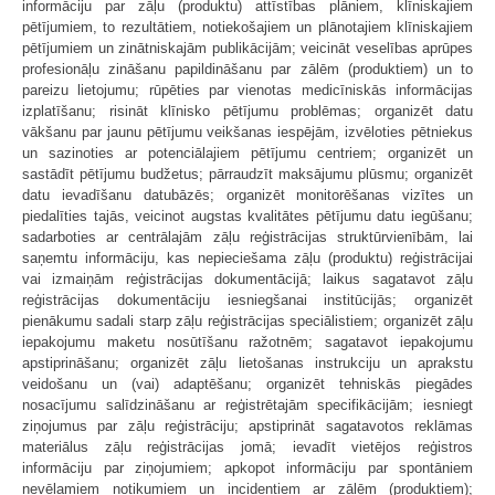
informāciju par zāļu (produktu) attīstības plāniem, klīniskajiem
pētījumiem, to rezultātiem, notiekošajiem un plānotajiem klīniskajiem
pētījumiem un zinātniskajām publikācijām; veicināt veselības aprūpes
profesionāļu zināšanu papildināšanu par zālēm (produktiem) un to
pareizu lietojumu; rūpēties par vienotas medicīniskās informācijas
izplatīšanu; risināt klīnisko pētījumu problēmas; organizēt datu
vākšanu par jaunu pētījumu veikšanas iespējām, izvēloties pētniekus
un sazinoties ar potenciālajiem pētījumu centriem; organizēt un
sastādīt pētījumu budžetus; pārraudzīt maksājumu plūsmu; organizēt
datu ievadīšanu datubāzēs; organizēt monitorēšanas vizītes un
piedalīties tajās, veicinot augstas kvalitātes pētījumu datu iegūšanu;
sadarboties ar centrālajām zāļu reģistrācijas struktūrvienībām, lai
saņemtu informāciju, kas nepieciešama zāļu (produktu) reģistrācijai
vai izmaiņām reģistrācijas dokumentācijā; laikus sagatavot zāļu
reģistrācijas dokumentāciju iesniegšanai institūcijās; organizēt
pienākumu sadali starp zāļu reģistrācijas speciālistiem; organizēt zāļu
iepakojumu maketu nosūtīšanu ražotnēm; sagatavot iepakojumu
apstiprināšanu; organizēt zāļu lietošanas instrukciju un aprakstu
veidošanu un (vai) adaptēšanu; organizēt tehniskās piegādes
nosacījumu salīdzināšanu ar reģistrētajām specifikācijām; iesniegt
ziņojumus par zāļu reģistrāciju; apstiprināt sagatavotos reklāmas
materiālus zāļu reģistrācijas jomā; ievadīt vietējos reģistros
informāciju par ziņojumiem; apkopot informāciju par spontāniem
nevēlamiem notikumiem un incidentiem ar zālēm (produktiem);