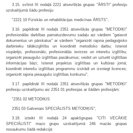
3.15. svītrot III nodaļā 2221 atsevišķās grupas "ĀRSTI" profesiju
uzskaitījumā šādu profesiju:
"2221 10 Fiziskās un rehabilitācijas medicīnas ĀRSTS";
3.16. papildināt III nodaļā 2351 atsevišķās grupas "METODIĶI"
profesionālās darbības pamatuzdevumu sadaļu aiz vārdiem "gatavot
dokumentus un pārskatus" ar vārdiem "organizēt rajona pedagoģisko
darbinieku tālākizglītību un koordinēt metodisko darbu; īstenot
vispārējo, profesionālo, profesionālās ievirzes un interešu izglītību;
organizēt pieaugušo izglītības pasākumus; veidot un uzturēt izglītības
informācijas bāzi; īstenot projektus izglītības un kultūras jomā;
koordinēt interešu izglītības programmu izstrādi un izsniegt licences;
organizēt rajona pieaugušo izglītības konkursu";
3.17. papildināt III nodaļā 2351 atsevišķās grupas "METODIĶI"
profesiju uzskaitījumu aiz 2351 01 profesijas ar šādām profesijām:
"2351 02 METODIĶIS
2351 03 Galvenais SPECIĀLISTS METODIĶIS";
3.18. izteikt III nodaļā 24 apakšgrupas "CITI VECĀKIE
SPECIĀLISTI" mazo grupu uzskaitījumā 246 mazās grupas
nosaukumu šādā redakcijā: