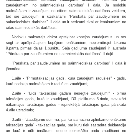
zaudējumiem no saimnieciskās darbības" I daļā. Ja nodokļu
maksātājam ir zaudējumi no citiem saimnieciskās darbības veidiem,
tad šie zaudējumi ir uzskaitāmi "Pārskata par zaudējumiem no
saimnieciskās darbības" II daļā un ir sedzami tikai ar ienākumiem no
citas saimnieciskās darbības.
Nodokļu maksātājs drīkst aprēķināt kopējos zaudējumus un tos
segt ar aprēķinātajiem kopējiem ienākumiem, nepiemērojot Likuma
9.panta pirmās daļas 1.punktu. Šajā gadījumā zaudējumi ir jāuzrāda
"Pārskata par zaudējumiem no saimnieciskās darbības" II daļā.
"Pārskata par zaudējumiem no saimnieciskās darbības" I daļā ir
jānorāda:
1.ailē - "Pirmstaksācijas gads, kurā zaudējumi radušies" - gads,
kurā nodokļa maksātājam ir radušies zaudējumi;
2.ailē - "Līdz taksācijas gadam nesegtie zaudējumi" - pirmā
taksācijas gada, kurā ir zaudējumi, D3 pielikuma 3.rinda, savukārt
nākamajos taksācijas gados - iepriekšējā taksācijas gada pārskata
4.ailē uzrādītais;
3.ailē - "Zaudējumu summa, par ko samazina apliekamo ienākumu
taksācijas gadā" - taksācijas gadā, par kuru tiek sastādīta deklarācija
un kurā ir gūti ienākumi, segtie iepriekšējo gadu zaudējumi no