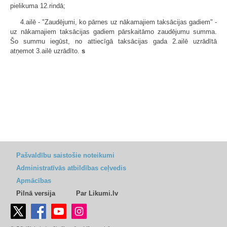
pielikuma 12.rindā;
4.ailē - "Zaudējumi, ko pārnes uz nākamajiem taksācijas gadiem" -
uz nākamajiem taksācijas gadiem pārskaitāmo zaudējumu summa.
Šo summu iegūst, no attiecīgā taksācijas gada 2.ailē uzrādītā
atņemot 3.ailē uzrādīto.
s
Pašvaldību saistošie noteikumi
Administratīvās atbildības ceļvedis
Apmācības
Pilnā versija
Par Likumi.lv