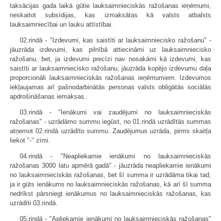
taksācijas gada laikā gūtie lauksaimnieciskās ražošanas ieņēmumi,
neskaitot subsīdijas, kas izmaksātas kā valsts atbalsts
lauksaimniecībai un lauku attīstībai.
02.rindā - "Izdevumi, kas saistīti ar lauksaimniecisko ražošanu" -
jāuzrāda izdevumi, kas pilnībā attiecināmi uz lauksaimniecisko
ražošanu, bet, ja izdevumi precīzi nav nosakāmi kā izdevumi, kas
saistīti ar lauksaimniecisko ražošanu, jāuzrāda kopējo izdevumu daļa
proporcionāli lauksaimnieciskās ražošanas ieņēmumiem. Izdevumos
iekļaujamas arī pašnodarbinātās personas valsts obligātās sociālās
apdrošināšanas iemaksas.
03.rindā - "Ienākumi vai zaudējumi no lauksaimnieciskās
ražošanas" - uzrādāmo summu iegūst, no 01.rindā uzrādītās summas
atņemot 02.rindā uzrādīto summu. Zaudējumus uzrāda, pirms skaitļa
liekot "-" zīmi.
04.rindā - "Neapliekamie ienākumi no lauksaimnieciskās
ražošanas 3000 latu apmērā gadā" - jāuzrāda neapliekamie ienākumi
no lauksaimnieciskās ražošanas, bet šī summa ir uzrādāma tikai tad,
ja ir gūts ienākums no lauksaimnieciskās ražošanas, kā arī šī summa
nedrīkst pārsniegt ienākumus no lauksaimnieciskās ražošanas, kas
uzrādīti 03.rindā.
05.rindā - "Apliekamie ienākumi no lauksaimnieciskās ražošanas"