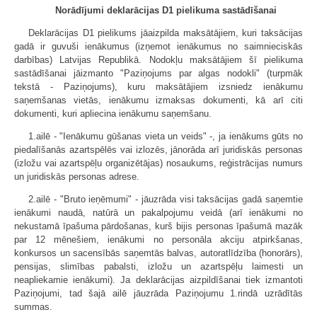
Norādījumi deklarācijas D1 pielikuma sastādīšanai
Deklarācijas D1 pielikums jāaizpilda maksātājiem, kuri taksācijas
gadā ir guvuši ienākumus (izņemot ienākumus no saimnieciskās
darbības) Latvijas Republikā. Nodokļu maksātājiem šī pielikuma
sastādīšanai jāizmanto "Paziņojums par algas nodokli" (turpmāk
tekstā - Paziņojums), kuru maksātājiem izsniedz ienākumu
saņemšanas vietās, ienākumu izmaksas dokumenti, kā arī citi
dokumenti, kuri apliecina ienākumu saņemšanu.
1.ailē - "Ienākumu gūšanas vieta un veids" -, ja ienākums gūts no
piedalīšanās azartspēlēs vai izlozēs, jānorāda arī juridiskās personas
(izložu vai azartspēļu organizētājas) nosaukums, reģistrācijas numurs
un juridiskās personas adrese.
2.ailē - "Bruto ieņēmumi" - jāuzrāda visi taksācijas gadā saņemtie
ienākumi naudā, natūrā un pakalpojumu veidā (arī ienākumi no
nekustamā īpašuma pārdošanas, kurš bijis personas īpašumā mazāk
par 12 mēnešiem, ienākumi no personāla akciju atpirkšanas,
konkursos un sacensībās saņemtās balvas, autoratlīdzība (honorārs),
pensijas, slimības pabalsti, izložu un azartspēļu laimesti un
neapliekamie ienākumi). Ja deklarācijas aizpildīšanai tiek izmantoti
Paziņojumi, tad šajā ailē jāuzrāda Paziņojumu 1.rindā uzrādītās
summas.