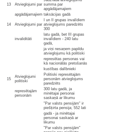
13
Atvieglojumi par
summa par
apgādājamajiem
apgādājamajiem
taksācijas gadā
I un II grupas invalīdiem
14
Atvieglojumi par
atvieglojums paredzēts
300
latu gadā, bet III grupas
invaliditāti
invalīdiem - 240 latu
gadā,
ja viņi nesaņem papildu
atvieglojumu kā politiski
represētas personas vai
kā nacionālās pretošanās
kustības dalībnieki
Politiski represētajām
Atvieglojumi
15
personām atvieglojums
politiski
paredzēts
300 latu gadā, ja
represētajām
minētajai personai
personām
saskaņā ar likumu
"Par valsts pensijām" ir
piešķirta pensija; 552 lati
gadā - ja minētajai
personai saskaņā ar
likumu
"Par valsts pensijām"