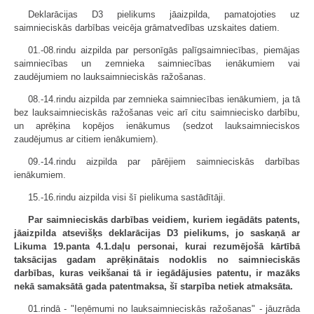
Deklarācijas D3 pielikums jāaizpilda, pamatojoties uz
saimnieciskās darbības veicēja grāmatvedības uzskaites datiem.
01.-08.rindu aizpilda par personīgās palīgsaimniecības, piemājas
saimniecības un zemnieka saimniecības ienākumiem vai
zaudējumiem no lauksaimnieciskās ražošanas.
08.-14.rindu aizpilda par zemnieka saimniecības ienākumiem, ja tā
bez lauksaimnieciskās ražošanas veic arī citu saimniecisko darbību,
un aprēķina kopējos ienākumus (sedzot lauksaimnieciskos
zaudējumus ar citiem ienākumiem).
09.-14.rindu aizpilda par pārējiem saimnieciskās darbības
ienākumiem.
15.-16.rindu aizpilda visi šī pielikuma sastādītāji.
Par saimnieciskās darbības veidiem, kuriem iegādāts patents,
jāaizpilda atsevišķs deklarācijas D3 pielikums, jo saskaņā ar
Likuma 19.panta 4.1.daļu personai, kurai rezumējošā kārtībā
taksācijas gadam aprēķinātais nodoklis no saimnieciskās
darbības, kuras veikšanai tā ir iegādājusies patentu, ir mazāks
nekā samaksātā gada patentmaksa, šī starpība netiek atmaksāta.
01.rindā - "Ieņēmumi no lauksaimnieciskās ražošanas" - jāuzrāda