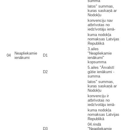
summa
latos" summas,
kuras saskaņā ar
Nodokļu
konvenciju nav
atbrīvotas no
iedzīvotāju ienā-
kuma nodokļa
nomaksas Latvijas
Republikā
3.ailes
Neapliekamie
"Neapliekamie
04
D1
ienākumi
ienākumi"
kopsumma
5.ailes "Ārvalstī
D2
gūtie ienākumi -
summa
latos" summas,
kuras saskaņā ar
Nodokļu
konvenciju ir
atbrīvotas no
iedzīvotāju ienā-
kuma nodokļa
nomaksas Latvijas
Republikā
04.rindā
D3
"Neapliekamie