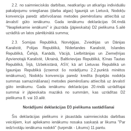
2.2. no saimnieciskās darbības, neatkarīgu un atkarīgu individuālu
pakalpojumu sniegšanas (darba algas) Igaunijā un Lietuvā, Nodokļu
konvencija paredz atbrīvošanas metodes piemērošanu attiecībā uz
ārvalstī gūto ienākumu. Gada ienākumu deklarācijas 04.rindā
"Neapliekamie ienākumi" ir jāuzrāda (jāpieskaita) D2 pielikuma 5.ailē
uzrādītā un latos pārrēķinātā summa;
2.3. Somijas Republikā, Norvēģijas, Zviedrijas un Dānijas
Karalistē, Polijas Republikā, Nīderlandes Karalistē, Islandes
Republikā, Čehijā, Kanādā, Vācijā, Lielbritānijas un Ziemeļīrijas
Apvienotajā Karalistē, Ukrainā, Baltkrievijas Republikā, Ķīnas Tautas
Republikā, Īrijā, Uzbekistānā, ASV, kā arī Lietuvas Republikā un
Igaunijas Republikā (izņemot šo norādījumu 2.2.punktā minētos
ienākumus), Nodokļu konvencija paredz kredīta (kopējās nodokļa
summas samazināšanas) metodes piemērošanu attiecībā uz ārvalstī
gūto ienākumu. Gada ienākumu deklarācijas 20.rindā uzrādītajai
summai ir jāpieskaita mazākā no summām, kas uzrādītas D2
pielikuma 8. vai 10.ailē.
Norādījumi deklarācijas D3 pielikuma sastādīšanai
Šis deklarācijas pielikums ir jāsastāda saimnieciskās darbības
veicējiem, kuri apliekamo ienākumu nosaka saskaņā ar likuma "Par
iedzīvotāju ienākuma nodokli" (turpmāk - Likums) 11.pantu.