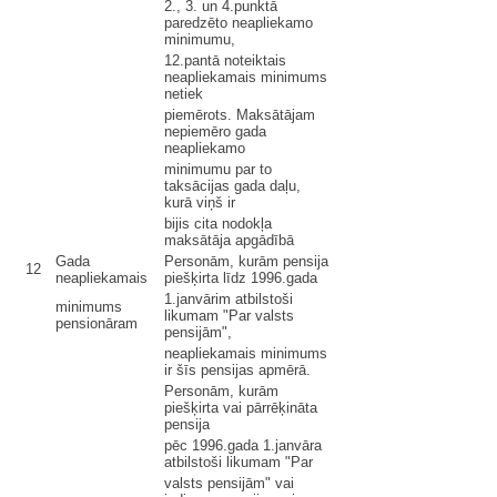
2., 3. un 4.punktā
paredzēto neapliekamo
minimumu,
12.pantā noteiktais
neapliekamais minimums
netiek
piemērots. Maksātājam
nepiemēro gada
neapliekamo
minimumu par to
taksācijas gada daļu,
kurā viņš ir
bijis cita nodokļa
maksātāja apgādībā
Gada
Personām, kurām pensija
12
neapliekamais
piešķirta līdz 1996.gada
1.janvārim atbilstoši
minimums
likumam "Par valsts
pensionāram
pensijām",
neapliekamais minimums
ir šīs pensijas apmērā.
Personām, kurām
piešķirta vai pārrēķināta
pensija
pēc 1996.gada 1.janvāra
atbilstoši likumam "Par
valsts pensijām" vai