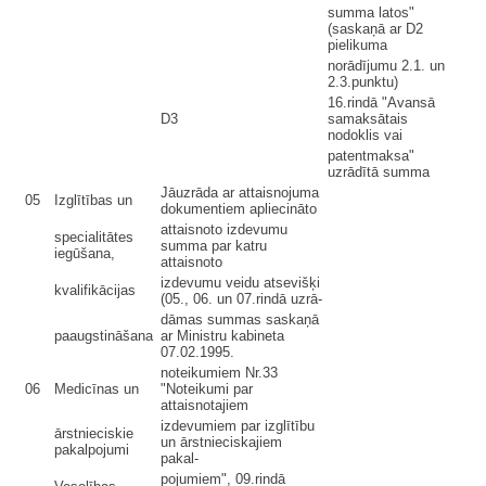
summa latos"
(saskaņā ar D2
pielikuma
norādījumu 2.1. un
2.3.punktu)
16.rindā "Avansā
D3
samaksātais
nodoklis vai
patentmaksa"
uzrādītā summa
Jāuzrāda ar attaisnojuma
05
Izglītības un
dokumentiem apliecināto
attaisnoto izdevumu
specialitātes
summa par katru
iegūšana,
attaisnoto
izdevumu veidu atsevišķi
kvalifikācijas
(05., 06. un 07.rindā uzrā-
dāmas summas saskaņā
paaugstināšana
ar Ministru kabineta
07.02.1995.
noteikumiem Nr.33
06
Medicīnas un
"Noteikumi par
attaisnotajiem
izdevumiem par izglītību
ārstnieciskie
un ārstnieciskajiem
pakalpojumi
pakal-
pojumiem", 09.rindā