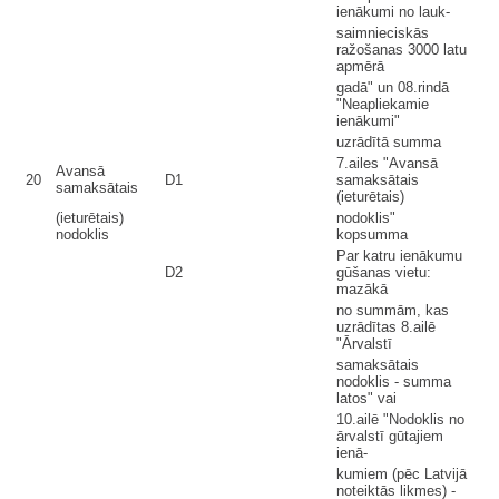
ienākumi no lauk-
saimnieciskās
ražošanas 3000 latu
apmērā
gadā" un 08.rindā
"Neapliekamie
ienākumi"
uzrādītā summa
7.ailes "Avansā
Avansā
20
D1
samaksātais
samaksātais
(ieturētais)
(ieturētais)
nodoklis"
nodoklis
kopsumma
Par katru ienākumu
D2
gūšanas vietu:
mazākā
no summām, kas
uzrādītas 8.ailē
"Ārvalstī
samaksātais
nodoklis - summa
latos" vai
10.ailē "Nodoklis no
ārvalstī gūtajiem
ienā-
kumiem (pēc Latvijā
noteiktās likmes) -