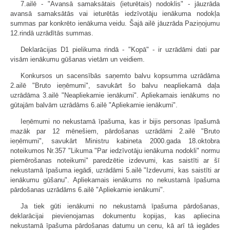
7.ailē - "Avansā samaksātais (ieturētais) nodoklis" - jāuzrāda
avansā samaksātās vai ieturētās iedzīvotāju ienākuma nodokļa
summas par konkrēto ienākuma veidu. Šajā ailē jāuzrāda Paziņojumu
12.rindā uzrādītās summas.
Deklarācijas D1 pielikuma rindā - "Kopā" - ir uzrādāmi dati par
visām ienākumu gūšanas vietām un veidiem.
Konkursos un sacensībās saņemto balvu kopsumma uzrādāma
2.ailē "Bruto ieņēmumi", savukārt šo balvu neapliekamā daļa
uzrādāma 3.ailē "Neapliekamie ienākumi". Apliekamais ienākums no
gūtajām balvām uzrādāms 6.ailē "Apliekamie ienākumi".
Ieņēmumi no nekustamā īpašuma, kas ir bijis personas īpašumā
mazāk par 12 mēnešiem, pārdošanas uzrādāmi 2.ailē "Bruto
ieņēmumi", savukārt Ministru kabineta 2000.gada 18.oktobra
noteikumos Nr.357 "Likuma "Par iedzīvotāju ienākuma nodokli" normu
piemērošanas noteikumi" paredzētie izdevumi, kas saistīti ar šī
nekustamā īpašuma iegādi, uzrādāmi 5.ailē "Izdevumi, kas saistīti ar
ienākumu gūšanu". Apliekamais ienākums no nekustamā īpašuma
pārdošanas uzrādāms 6.ailē "Apliekamie ienākumi".
Ja tiek gūti ienākumi no nekustamā īpašuma pārdošanas,
deklarācijai pievienojamas dokumentu kopijas, kas apliecina
nekustamā īpašuma pārdošanas datumu un cenu, kā arī tā iegādes