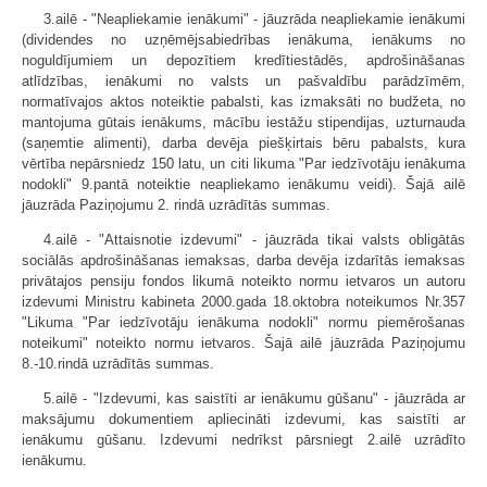
3.ailē - "Neapliekamie ienākumi" - jāuzrāda neapliekamie ienākumi
(dividendes no uzņēmējsabiedrības ienākuma, ienākums no
noguldījumiem un depozītiem kredītiestādēs, apdrošināšanas
atlīdzības, ienākumi no valsts un pašvaldību parādzīmēm,
normatīvajos aktos noteiktie pabalsti, kas izmaksāti no budžeta, no
mantojuma gūtais ienākums, mācību iestāžu stipendijas, uzturnauda
(saņemtie alimenti), darba devēja piešķirtais bēru pabalsts, kura
vērtība nepārsniedz 150 latu, un citi likuma "Par iedzīvotāju ienākuma
nodokli" 9.pantā noteiktie neapliekamo ienākumu veidi). Šajā ailē
jāuzrāda Paziņojumu 2. rindā uzrādītās summas.
4.ailē - "Attaisnotie izdevumi" - jāuzrāda tikai valsts obligātās
sociālās apdrošināšanas iemaksas, darba devēja izdarītās iemaksas
privātajos pensiju fondos likumā noteikto normu ietvaros un autoru
izdevumi Ministru kabineta 2000.gada 18.oktobra noteikumos Nr.357
"Likuma "Par iedzīvotāju ienākuma nodokli" normu piemērošanas
noteikumi" noteikto normu ietvaros. Šajā ailē jāuzrāda Paziņojumu
8.-10.rindā uzrādītās summas.
5.ailē - "Izdevumi, kas saistīti ar ienākumu gūšanu" - jāuzrāda ar
maksājumu dokumentiem apliecināti izdevumi, kas saistīti ar
ienākumu gūšanu. Izdevumi nedrīkst pārsniegt 2.ailē uzrādīto
ienākumu.