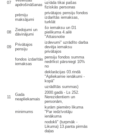
Veselības
07
uzrāda tikai pašas
apdrošināšanas
fiziskās personas
privātajos pensiju fondos
prēmiju
izdarītās iemaksas,
maksājumi
turklāt
šo iemaksu un D1
Ziedojumi un
08
pielikuma 4.ailē
dāvinājumi
"Attaisnotie
izdevumi" uzrādīto darba
Privātajos
09
devēja iemaksu
pensiju
privātajos
pensiju fondos summa
fondos izdarītās
nedrīkst pārsniegt 10%
iemaksas
no
deklarācijas 03.rindā
"Apliekamie ienākumi -
kopā"
uzrādītās summas)
2000.gadā - Ls 252.
Gada
11
Nerezidentiem un
neapliekamais
personām,
kurām piemēro likuma
minimums
"Par iedzīvotāju
ienākuma
nodokli" (turpmāk -
Likuma) 13.panta pirmās
daļas