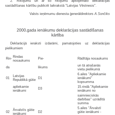
2. Rīkojumu un ar šo rīkojumu apstiprināto deklarācijas
sastādīšanas kārtību publicēt laikrakstā "Latvijas Vēstnesis".
Valsts ieņēmumu dienesta ģenerāldirektors
A.Sončiks
2000.gada ienākumu deklarācijas sastādīšanas
kārtība
Deklarācijā ieraksti izdarāmi, pamatojoties uz deklarācijas
pielikumiem
Rindas
Rin-
Pie-
Rādītāja nosaukums
nosaukums
un tā atrašanās
da
likums
vieta pielikumā
6.ailes "Apliekamie
Latvijas
01
D1
ienākumi"
Republikā gūtie
kopsumma
apliekamie
15.rindā "Apliekamie
D3
ienākumi
ienākumi no
saimnieciskās
darbības" uzrādītā
summa
5.ailes "Ārvalstī
Ārvalstīs gūtie
02
D2
gūtie ienākumi -
ienākumi