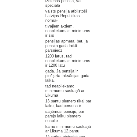
izdienas pensija, vai
speciālā
valsts pensija atbilstoši
Latvijas Republikas
norma-
tīvajiem aktiem,
neapliekamais minimums
ir šīs
pensijas apmērā, bet, ja
pensija gada laikā
pārsniedz
1200 latus, tad
neapliekamais minimums
ir 1200 latu
gadā. Ja pensija ir
piešķirta taksācijas gada
laikā,
tad neapliekamo
minimumu saskaņā ar
Likuma
13.pantu piemēro tikai par
laiku, kad persona ir
saņēmusi pensiju, par
pārējo laiku piemēro
neaplie-
kamo minimumu saskaņā
ar Likuma 12.pantu
Jāuzrāda atvieglojumu