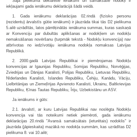
Šajā pielikumā deklarētie ienākumi un samaksātie nodokļi ir
iekļaujami gada ienākumu deklarācijā šādā veidā.
1. Gada ienākumu deklarācijas 02.rindā (fizisko personu
(rezidentu) ārvalstīs gūtie ienākumi) ir jāuzrāda tikai tās D2 pielikuma
5.ailē uzrādītās, latos pārrēķinātās ienākuma summas, kuras saskaņā
ar Konvenciju par dubultās aplikšanas ar nodokļiem un nodokļu
nemaksāšanas novēršanu (turpmāk tekstā - Nodokļu konvencija) nav
atbrīvotas no iedzīvotāju ienākuma nodokļa nomaksas Latvijas
Republikā.
2. 2000.gadā Latvijas Republikai ir piemērojamas Nodokļu
konvencijas ar Igaunijas Republiku, Somijas Republiku, Norvēģijas,
Zviedrijas un Dānijas Karalisti, Polijas Republiku, Lietuvas Republiku,
Nīderlandes Karalisti, Islandes Republiku, Čehiju, Kanādu, Vāciju,
Lielbritānijas un Ziemeļīrijas Apvienoto Karalisti, Ukrainu, Baltkrievijas
Republiku, Ķīnas Tautas Republiku, Īriju, Uzbekistānu un ASV.
Ja ienākums ir gūts:
2.1. ārvalstī, ar kuru Latvijas Republikai nav noslēgta Nodokļu
konvencija vai tās noteikumi netiek piemēroti, gada ienākumu
deklarācijas 20.rindā "Avansā samaksātais (ieturētais) nodoklis" ir
jāuzrāda (jāpieskaita) mazākā no nodokļa summām, kas uzrādītas D2
pielikuma 8. vai 10.ailē;