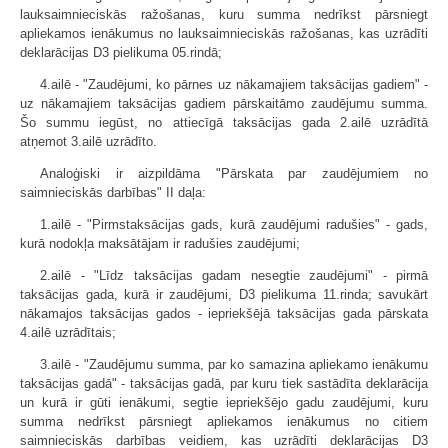
lauksaimnieciskās ražošanas, kuru summa nedrīkst pārsniegt
apliekamos ienākumus no lauksaimnieciskās ražošanas, kas uzrādīti
deklarācijas D3 pielikuma 05.rindā;
4.ailē - "Zaudējumi, ko pārnes uz nākamajiem taksācijas gadiem" -
uz nākamajiem taksācijas gadiem pārskaitāmo zaudējumu summa.
Šo summu iegūst, no attiecīgā taksācijas gada 2.ailē uzrādītā
atņemot 3.ailē uzrādīto.
Analoģiski ir aizpildāma "Pārskata par zaudējumiem no
saimnieciskās darbības" II daļa:
1.ailē - "Pirmstaksācijas gads, kurā zaudējumi radušies" - gads,
kurā nodokļa maksātājam ir radušies zaudējumi;
2.ailē - "Līdz taksācijas gadam nesegtie zaudējumi" - pirmā
taksācijas gada, kurā ir zaudējumi, D3 pielikuma 11.rinda; savukārt
nākamajos taksācijas gados - iepriekšējā taksācijas gada pārskata
4.ailē uzrādītais;
3.ailē - "Zaudējumu summa, par ko samazina apliekamo ienākumu
taksācijas gadā" - taksācijas gadā, par kuru tiek sastādīta deklarācija
un kurā ir gūti ienākumi, segtie iepriekšējo gadu zaudējumi, kuru
summa nedrīkst pārsniegt apliekamos ienākumus no citiem
saimnieciskās darbības veidiem, kas uzrādīti deklarācijas D3