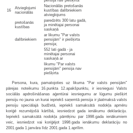
pensija nav piešķirta
Nacionālās pretošanās
Atvieglojumi
16
kustības dalībniekiem
nacionālās
atvieglojums
paredzēts 300 latu gadā,
pretošanās
ja minētajai personai
kustības
saskaņā
ar likumu "Par valsts
dalībniekiem
pensijām" ir piešķirta
pensija;
552 lati gadā - ja
minētajai personai
saskaņā ar
likumu "Par valsts
pensijām" pensija nav
piešķirta
Persona, kura, pamatojoties uz likuma "Par valsts pensijām"
pārejas noteikumu 16.punkta 12.apakšpunktu, ir iesniegusi Valsts
sociālās apdrošināšanas aģentūrai iesniegumu ar lūgumu piešķirt
pensiju no jauna un kurai iepriekš saņemtā pensija ir jāatmaksā valsts
pensiju speciālajā budžetā, iepriekš samaksātā nodokļa apmēru
koriģē rezumējošā kārtībā, iesniedzot gada ienākumu deklarāciju.
Iepriekš samaksātā nodokļa pārrēķinu par 1998.gada ienākumiem
veic, iesniedzot vai koriģējot 1998.gada ienākumu deklarāciju no
2001.gada 1.janvāra līdz 2001.gada 1.aprīlim.