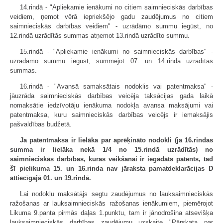
14.rindā - "Apliekamie ienākumi no citiem saimnieciskās darbības
veidiem, ņemot vērā iepriekšējo gadu zaudējumus no citiem
saimnieciskās darbības veidiem" - uzrādāmo summu iegūst, no
12.rindā uzrādītās summas atņemot 13.rindā uzrādīto summu.
15.rindā - "Apliekamie ienākumi no saimnieciskās darbības" -
uzrādāmo summu iegūst, summējot 07. un 14.rindā uzrādītās
summas.
16.rindā - "Avansā samaksātais nodoklis vai patentmaksa" -
jāuzrāda saimnieciskās darbības veicēja taksācijas gada laikā
nomaksātie iedzīvotāju ienākuma nodokļa avansa maksājumi vai
patentmaksa, kuru saimnieciskās darbības veicējs ir iemaksājis
pašvaldības budžetā.
Ja patentmaksa ir lielāka par aprēķināto nodokli (ja 16.rindas
summa ir lielāka nekā 1/4 no 15.rindā uzrādītās) no
saimnieciskās darbības, kuras veikšanai ir iegādāts patents, tad
šī pielikuma 15. un 16.rinda nav jāraksta pamatdeklarācijas D
attiecīgajā 01. un 19.rindā.
Lai nodokļu maksātājs segtu zaudējumus no lauksaimnieciskās
ražošanas ar lauksaimnieciskās ražošanas ienākumiem, piemērojot
Likuma 9.panta pirmās daļas 1.punktu, tam ir jānodrošina atsevišķa
lauksaimnieciskās darbības zaudējumu uzskaite "Pārskata par