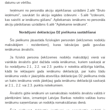
datumu un vērtību.
Ieņēmumi no personāla akciju atpirkšanas uzrādāmi 2.ailē "Bruto
ieņēmumi", savukārt šo akciju iegādes izdevumi - 5.ailē "Izdevumi,
kas saistīti ar ienākumu gūšanu". Apliekamais ienākums no personāla
akciju pārdošanas uzrādāms 6.ailē "Apliekamie ienākumi".
Norādījumi deklarācijas D2 pielikuma sastādīšanai
Šis pielikums jāsastāda fiziskajām personām (iekšzemes nodokļu
maksātājiem - rezidentiem), kuras taksācijas gadā guvušas
ienākumus ārvalstīs.
Ja fiziskā persona (iekšzemes nodokļu maksātājs) vienā vai
vairākās ārvalstīs gūst dažāda veida ienākumus, kuriem saskaņā ar
šo norādījumu 2.1., 2.2. vai 2.3. punktu ir noteikta atšķirīga kārtība,
kādā tie iekļaujami gada ienākumu deklarācijā, par katru šādu
ienākuma veidu ir jāaizpilda atsevišķa deklarācijas D2 pielikuma rinda
un katrs ienākuma veids jāiekļauj gada ienākumu deklarācijā saskaņā
ar 2.1., 2.2. vai 2.3. punkta noteikumiem.
Ārvalstīs gūtie ienākumi un samaksātais nodoklis ārvalstu valūtā ir
pārrēķināmi latos, izmantojot Latvijas Bankas noteikto valūtas kursu
ienākumu saņemšanas un nodokļa nomaksāšanas dienā.