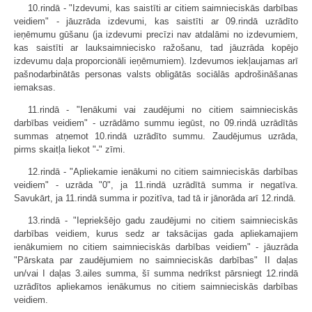
10.rindā - "Izdevumi, kas saistīti ar citiem saimnieciskās darbības
veidiem" - jāuzrāda izdevumi, kas saistīti ar 09.rindā uzrādīto
ieņēmumu gūšanu (ja izdevumi precīzi nav atdalāmi no izdevumiem,
kas saistīti ar lauksaimniecisko ražošanu, tad jāuzrāda kopējo
izdevumu daļa proporcionāli ieņēmumiem). Izdevumos iekļaujamas arī
pašnodarbinātās personas valsts obligātās sociālās apdrošināšanas
iemaksas.
11.rindā - "Ienākumi vai zaudējumi no citiem saimnieciskās
darbības veidiem" - uzrādāmo summu iegūst, no 09.rindā uzrādītās
summas atņemot 10.rindā uzrādīto summu. Zaudējumus uzrāda,
pirms skaitļa liekot "-" zīmi.
12.rindā - "Apliekamie ienākumi no citiem saimnieciskās darbības
veidiem" - uzrāda "0", ja 11.rindā uzrādītā summa ir negatīva.
Savukārt, ja 11.rindā summa ir pozitīva, tad tā ir jānorāda arī 12.rindā.
13.rindā - "Iepriekšējo gadu zaudējumi no citiem saimnieciskās
darbības veidiem, kurus sedz ar taksācijas gada apliekamajiem
ienākumiem no citiem saimnieciskās darbības veidiem" - jāuzrāda
"Pārskata par zaudējumiem no saimnieciskās darbības" II daļas
un/vai I daļas 3.ailes summa, šī summa nedrīkst pārsniegt 12.rindā
uzrādītos apliekamos ienākumus no citiem saimnieciskās darbības
veidiem.