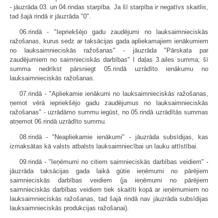
- jāuzrāda 03. un 04.rindas starpība. Ja šī starpība ir negatīvs skaitlis,
tad šajā rindā ir jāuzrāda "0".
06.rindā - "Iepriekšējo gadu zaudējumi no lauksaimnieciskās
ražošanas, kurus sedz ar taksācijas gada apliekamajiem ienākumiem
no lauksaimnieciskās ražošanas" - jāuzrāda "Pārskata par
zaudējumiem no saimnieciskās darbības" I daļas 3.ailes summa; šī
summa nedrīkst pārsniegt 05.rindā uzrādīto ienākumu no
lauksaimnieciskās ražošanas.
07.rindā - "Apliekamie ienākumi no lauksaimnieciskās ražošanas,
ņemot vērā iepriekšējo gadu zaudējumus no lauksaimnieciskās
ražošanas" - uzrādāmo summu iegūst, no 05.rindā uzrādītās summas
atņemot 06.rindā uzrādīto summu.
08.rindā - "Neapliekamie ienākumi" - jāuzrāda subsīdijas, kas
izmaksātas kā valsts atbalsts lauksaimniecībai un lauku attīstībai.
09.rindā - "Ieņēmumi no citiem saimnieciskās darbības veidiem" -
jāuzrāda taksācijas gada laikā gūtie ieņēmumi no pārējiem
saimnieciskās darbības veidiem (ja ieņēmumi no pārējiem
saimnieciskās darbības veidiem tiek skaitīti kopā ar ieņēmumiem no
lauksaimnieciskās ražošanas, tad šajā rindā nav jāuzrāda subsīdijas
lauksaimnieciskās produkcijas ražošanai).