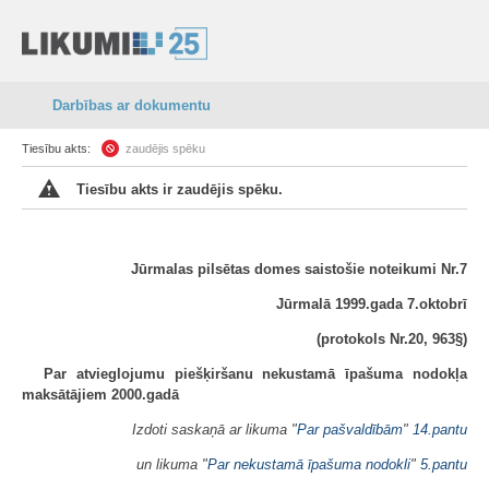
Darbības ar dokumentu
Tiesību akts:
zaudējis spēku
Tiesību akts ir zaudējis spēku.
Jūrmalas pilsētas domes saistošie noteikumi Nr.7
Jūrmalā 1999.gada 7.oktobrī
(protokols Nr.20, 963§)
Par atvieglojumu piešķiršanu nekustamā īpašuma nodokļa
maksātājiem 2000.gadā
Izdoti saskaņā ar likuma "
Par pašvaldībām
"
14.pantu
un likuma "
Par nekustamā īpašuma nodokli
"
5.pantu