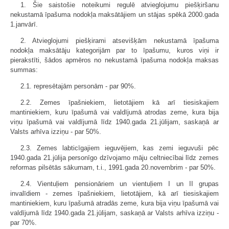
1. Šie saistošie noteikumi regulē atvieglojumu piešķiršanu
nekustamā īpašuma nodokļa maksātājiem un stājas spēkā 2000.gada
1.janvārī.
2. Atvieglojumi piešķirami atsevišķām nekustamā īpašuma
nodokļa maksātāju kategorijām par to īpašumu, kuros viņi ir
pierakstīti, šādos apmēros no nekustamā īpašuma nodokļa maksas
summas:
2.1. represētajām personām - par 90%.
2.2. Zemes īpašniekiem, lietotājiem kā arī tiesiskajiem
mantiniekiem, kuru īpašumā vai valdījumā atrodas zeme, kura bija
viņu īpašumā vai valdījumā līdz 1940.gada 21.jūlijam, saskaņā ar
Valsts arhīva izziņu - par 50%.
2.3. Zemes labticīgajiem ieguvējiem, kas zemi ieguvuši pēc
1940.gada 21.jūlija personīgo dzīvojamo māju celtniecībai līdz zemes
reformas pilsētās sākumam, t.i., 1991.gada 20.novembrim - par 50%.
2.4. Vientuļiem pensionāriem un vientuļiem I un II grupas
invalīdiem - zemes īpašniekiem, lietotājiem, kā arī tiesiskajiem
mantiniekiem, kuru īpašumā atradās zeme, kura bija viņu īpašumā vai
valdījumā līdz 1940.gada 21.jūlijam, saskaņā ar Valsts arhīva izziņu -
par 70%.