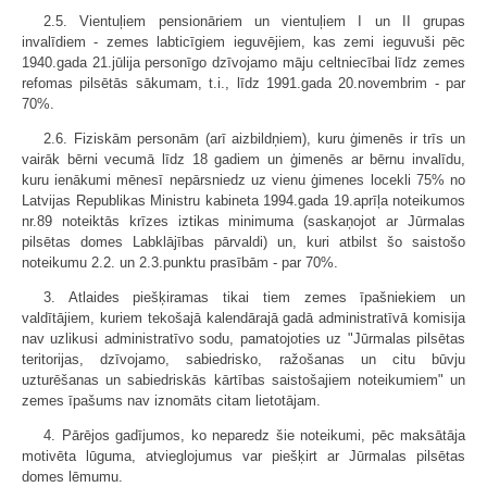
2.5. Vientuļiem pensionāriem un vientuļiem I un II grupas
invalīdiem - zemes labticīgiem ieguvējiem, kas zemi ieguvuši pēc
1940.gada 21.jūlija personīgo dzīvojamo māju celtniecībai līdz zemes
refomas pilsētās sākumam, t.i., līdz 1991.gada 20.novembrim - par
70%.
2.6. Fiziskām personām (arī aizbildņiem), kuru ģimenēs ir trīs un
vairāk bērni vecumā līdz 18 gadiem un ģimenēs ar bērnu invalīdu,
kuru ienākumi mēnesī nepārsniedz uz vienu ģimenes locekli 75% no
Latvijas Republikas Ministru kabineta 1994.gada 19.aprīļa noteikumos
nr.89 noteiktās krīzes iztikas minimuma (saskaņojot ar Jūrmalas
pilsētas domes Labklājības pārvaldi) un, kuri atbilst šo saistošo
noteikumu 2.2. un 2.3.punktu prasībām - par 70%.
3. Atlaides piešķiramas tikai tiem zemes īpašniekiem un
valdītājiem, kuriem tekošajā kalendārajā gadā administratīvā komisija
nav uzlikusi administratīvo sodu, pamatojoties uz "Jūrmalas pilsētas
teritorijas, dzīvojamo, sabiedrisko, ražošanas un citu būvju
uzturēšanas un sabiedriskās kārtības saistošajiem noteikumiem" un
zemes īpašums nav iznomāts citam lietotājam.
4. Pārējos gadījumos, ko neparedz šie noteikumi, pēc maksātāja
motivēta lūguma, atvieglojumus var piešķirt ar Jūrmalas pilsētas
domes lēmumu.