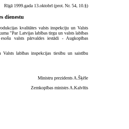
Rīgā 1999.gada 13.oktobrī (prot. Nr. 54, 10.§)
s dienestu
dukcijas kvalitātes valsts inspekciju un Valsts
kuma "Par Latvijas labības tirgu un valsts labības
 esošu valsts pārvaldes iestādi - Augkopības
n Valsts labības inspekcijas tiesību un saistību
Ministru prezidents A.Šķēle
Zemkopības ministrs A.Kalvītis