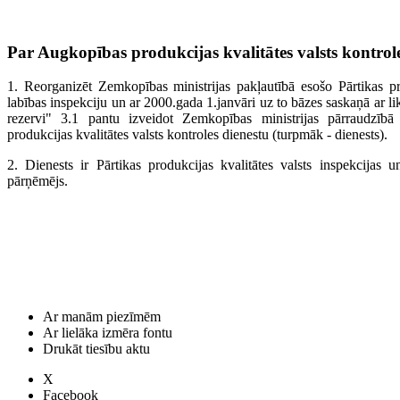
Par Augkopības produkcijas kvalitātes valsts kontrole
1. Reorganizēt Zemkopības ministrijas pakļautībā esošo Pārtikas pro
labības inspekciju un ar 2000.gada 1.janvāri uz to bāzes saskaņā ar li
rezervi" 3.1 pantu izveidot Zemkopības ministrijas pārraudzībā
produkcijas kvalitātes valsts kontroles dienestu (turpmāk - dienests).
2. Dienests ir Pārtikas produkcijas kvalitātes valsts inspekcijas u
pārņēmējs.
Ar manām piezīmēm
Ar lielāka izmēra fontu
Drukāt tiesību aktu
X
Facebook