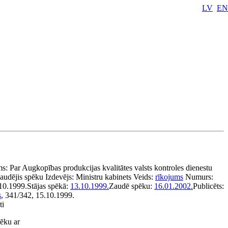
LV
EN
ms:
Par Augkopības produkcijas kvalitātes valsts kontroles dienestu
audējis spēku
Izdevējs:
Ministru kabinets
Veids:
rīkojums
Numurs:
10.1999.
Stājas spēkā:
13.10.1999.
Zaudē spēku:
16.01.2002.
Publicēts:
s
, 341/342, 15.10.1999.
ti
ēku ar