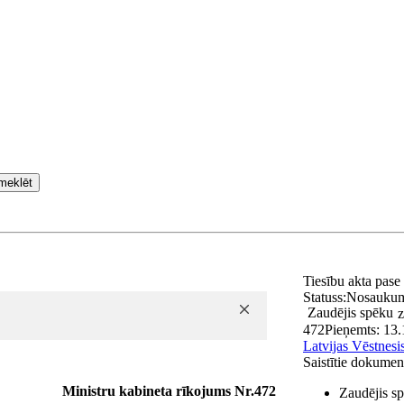
meklēt
Tiesību akta pase
Statuss:
Nosauku
Zaudējis spēku
z
472
Pieņemts:
13.
Latvijas Vēstnesi
Saistītie dokumen
Ministru kabineta rīkojums Nr.472
Zaudējis sp