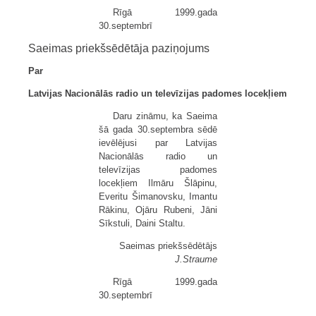
Rīgā 1999.gada
30.septembrī
Saeimas priekšsēdētāja paziņojums
Par
Latvijas Nacionālās radio un televīzijas padomes locekļiem
Daru zināmu, ka Saeima
šā gada 30.septembra sēdē
ievēlējusi par Latvijas
Nacionālās radio un
televīzijas padomes
locekļiem Ilmāru Šlāpinu,
Everitu Šimanovsku, Imantu
Rākinu, Ojāru Rubeni, Jāni
Sīkstuli, Daini Staltu.
Saeimas priekšsēdētājs
J.Straume
Rīgā 1999.gada
30.septembrī