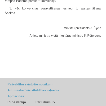
Eiropas Padomē parakstīt konvenciju.
3. Pēc konvencijas parakstīšanas iesniegt to apstiprināšanai
Saeimā.
Ministru prezidents A.Šķēle
Ārlietu ministra vietā - kultūras ministre K.Pētersone
Pašvaldību saistošie noteikumi
Administratīvās atbildības ceļvedis
Apmācības
Pilnā versija
Par Likumi.lv