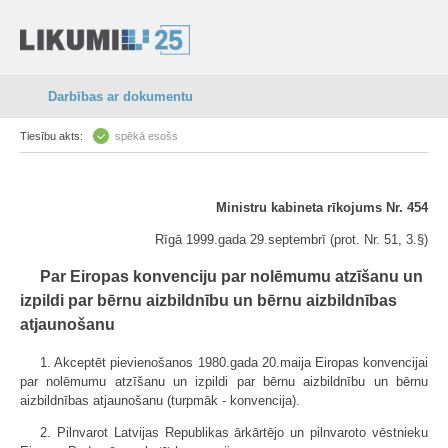
Darbības ar dokumentu
Tiesību akts:
spēkā esošs
Ministru kabineta rīkojums Nr. 454
Rīgā 1999.gada 29.septembrī (prot. Nr. 51, 3.§)
Par Eiropas konvenciju par nolēmumu atzīšanu un
izpildi par bērnu aizbildnību un bērnu aizbildnības
atjaunošanu
1. Akceptēt pievienošanos 1980.gada 20.maija Eiropas konvencijai
par nolēmumu atzīšanu un izpildi par bērnu aizbildnību un bērnu
aizbildnības atjaunošanu (turpmāk - konvencija).
2. Pilnvarot Latvijas Republikas ārkārtējo un pilnvaroto vēstnieku