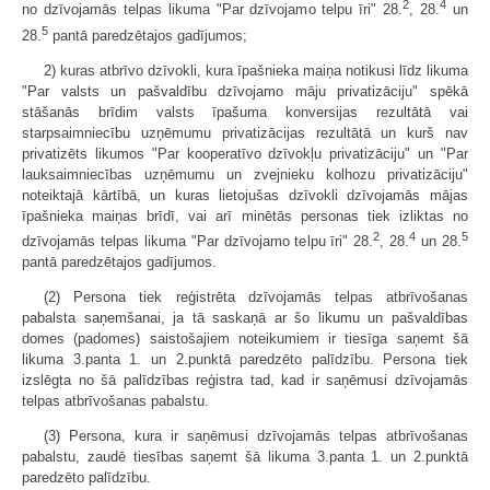
2
4
no dzīvojamās telpas likuma "Par dzīvojamo telpu īri" 28.
, 28.
un
5
28.
pantā paredzētajos gadījumos;
2) kuras atbrīvo dzīvokli, kura īpašnieka maiņa notikusi līdz likuma
"Par valsts un pašvaldību dzīvojamo māju privatizāciju" spēkā
stāšanās brīdim valsts īpašuma konversijas rezultātā vai
starpsaimniecību uzņēmumu privatizācijas rezultātā un kurš nav
privatizēts likumos "Par kooperatīvo dzīvokļu privatizāciju" un "Par
lauksaimniecības uzņēmumu un zvejnieku kolhozu privatizāciju"
noteiktajā kārtībā, un kuras lietojušas dzīvokli dzīvojamās mājas
īpašnieka maiņas brīdī, vai arī minētās personas tiek izliktas no
2
4
5
dzīvojamās telpas likuma "Par dzīvojamo telpu īri" 28.
, 28.
un 28.
pantā paredzētajos gadījumos.
(2) Persona tiek reģistrēta dzīvojamās telpas atbrīvošanas
pabalsta saņemšanai, ja tā saskaņā ar šo likumu un pašvaldības
domes (padomes) saistošajiem noteikumiem ir tiesīga saņemt šā
likuma 3.panta 1. un 2.punktā paredzēto palīdzību. Persona tiek
izslēgta no šā palīdzības reģistra tad, kad ir saņēmusi dzīvojamās
telpas atbrīvošanas pabalstu.
(3) Persona, kura ir saņēmusi dzīvojamās telpas atbrīvošanas
pabalstu, zaudē tiesības saņemt šā likuma 3.panta 1. un 2.punktā
paredzēto palīdzību.