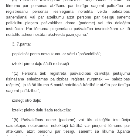
lēmumu par personas atzīšanu par tiesīgu saņemt palīdzību un
reģistrēšanu personas iesniegumā norādītā veida palīdzības
saņemšanai vai par atteikumu atzīt personu par tiesīgu saņemt
palīdzību pieņem pašvaldības dome (padome) vai tās deleģēta
institūcija. Par lēmuma pieņemšanu pašvaldība iesniedzējam uz tā
norādīto adresi nosūta rakstveida paziņojumu."
3. 7.pantā:
papildināt panta nosaukumu ar vārdu "pašvaldībā";
izteikt pirmo daļu šādā redakcijā:
"(1) Persona tiek reģistrēta pašvaldības dzīvokļa jautājumu
risināšanā sniedzamās palīdzības reģistrā (turpmāk — palīdzības
reģistrs), ja tā šā likuma 6.pantā noteiktajā kārtībā ir atzīta par tiesīgu
saņemt palīdzību.";
izslēgt otro daļu;
izteikt piekto daļu šādā redakcijā:
"(5) Pašvaldības dome (padome) vai tās deleģēta institūcija
saistošajos noteikumos noteiktajā kārtībā var pieņemt lēmumu par
atteikumu atzīt personu par tiesīgu saņemt šā likuma 3.panta