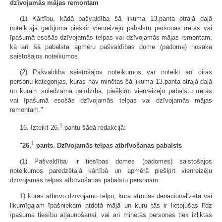
dzīvojamās mājas remontam
(1) Kārtību, kādā pašvaldība šā likuma 13.panta otrajā daļā
noteiktajā gadījumā piešķir vienreizēju pabalstu personas īrētās vai
īpašumā esošās dzīvojamās telpas vai dzīvojamās mājas remontam,
kā arī šā pabalsta apmēru pašvaldības dome (padome) nosaka
saistošajos noteikumos.
(2) Pašvaldība saistošajos noteikumos var noteikt arī citas
personu kategorijas, kuras nav minētas šā likuma 13.panta otrajā daļā
un kurām sniedzama palīdzība, piešķirot vienreizēju pabalstu īrētās
vai īpašumā esošās dzīvojamās telpas vai dzīvojamās mājas
remontam."
1
16. Izteikt 26.
pantu šādā redakcijā:
1
"
26.
pants. Dzīvojamās telpas atbrīvošanas pabalsts
(1) Pašvaldībai ir tiesības domes (padomes) saistošajos
noteikumos paredzētajā kārtībā un apmērā piešķirt vienreizēju
dzīvojamās telpas atbrīvošanas pabalstu personām:
1) kuras atbrīvo dzīvojamo telpu, kura atrodas denacionalizētā vai
likumīgajam īpašniekam atdotā mājā un kuru tās ir lietojušas līdz
īpašuma tiesību atjaunošanai, vai arī minētās personas tiek izliktas