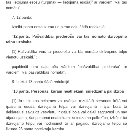
tās lietojumā esošu (turpmāk — lietojumā esoša)" ar vārdiem "vai tās
nomātu".
7. 12.pantā:
izteikt panta nosaukumu un pirmo daļu šādā redakcijā:
"
12.pants. Pašvaldībai piederošo vai tās nomāto dzīvojamo
telpu uzskaite
(1) Pašvaldība veic tai piederošo vai tās nomāto dzīvojamo telpu
vienotu uzskaiti.";
papildināt otro daļu pēc vārdiem "pašvaldībai piederoša" ar
vārdiem "vai pašvaldības nomāta".
8. Izteikt 13.pantu šādā redakcijā:
"
13.pants. Personas, kurām neatliekami sniedzama palīdzība
(1) Ja stihiskas nelaimes vai avārijas rezultātā personas īrētā vai
īpašumā esošā dzīvojamā telpa vai dzīvojamā māja, kurā tā
deklarējusi savu dzīvesvietu, ir gājusi bojā vai daļēji sagruvusi un nav
atjaunojama, šai personai neatliekami sniedzama palīdzība, izīrējot tai
dzīvojamo telpu vai nodrošinot to ar pagaidu dzīvojamo telpu šā
likuma 23.pantā noteiktajā kārtībā.