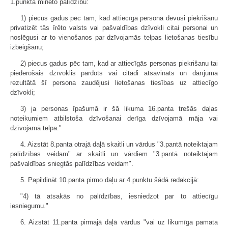
1.punktā minēto palīdzību:
1) piecus gadus pēc tam, kad attiecīgā persona devusi piekrišanu
privatizēt tās īrēto valsts vai pašvaldības dzīvokli citai personai un
noslēgusi ar to vienošanos par dzīvojamās telpas lietošanas tiesību
izbeigšanu;
2) piecus gadus pēc tam, kad ar attiecīgās personas piekrišanu tai
piederošais dzīvoklis pārdots vai citādi atsavināts un darījuma
rezultātā šī persona zaudējusi lietošanas tiesības uz attiecīgo
dzīvokli;
3) ja personas īpašumā ir šā likuma 16.panta trešās daļas
noteikumiem atbilstoša dzīvošanai derīga dzīvojamā māja vai
dzīvojamā telpa."
4. Aizstāt 8.panta otrajā daļā skaitli un vārdus "3.pantā noteiktajam
palīdzības veidam" ar skaitli un vārdiem "3.pantā noteiktajam
pašvaldības sniegtās palīdzības veidam".
5. Papildināt 10.panta pirmo daļu ar 4.punktu šādā redakcijā:
"4) tā atsakās no palīdzības, iesniedzot par to attiecīgu
iesniegumu."
6. Aizstāt 11.panta pirmajā daļā vārdus "vai uz likumīga pamata