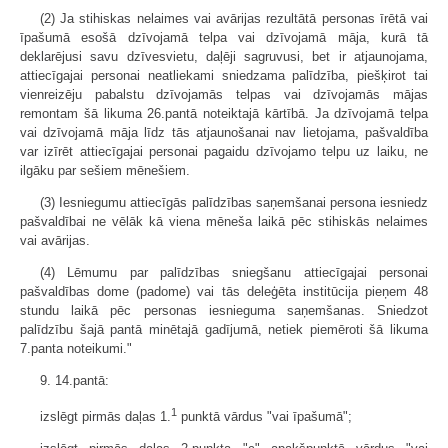
(2) Ja stihiskas nelaimes vai avārijas rezultātā personas īrētā vai
īpašumā esošā dzīvojamā telpa vai dzīvojamā māja, kurā tā
deklarējusi savu dzīvesvietu, daļēji sagruvusi, bet ir atjaunojama,
attiecīgajai personai neatliekami sniedzama palīdzība, piešķirot tai
vienreizēju pabalstu dzīvojamās telpas vai dzīvojamās mājas
remontam šā likuma 26.pantā noteiktajā kārtībā. Ja dzīvojamā telpa
vai dzīvojamā māja līdz tās atjaunošanai nav lietojama, pašvaldība
var izīrēt attiecīgajai personai pagaidu dzīvojamo telpu uz laiku, ne
ilgāku par sešiem mēnešiem.
(3) Iesniegumu attiecīgās palīdzības saņemšanai persona iesniedz
pašvaldībai ne vēlāk kā viena mēneša laikā pēc stihiskās nelaimes
vai avārijas.
(4) Lēmumu par palīdzības sniegšanu attiecīgajai personai
pašvaldības dome (padome) vai tās deleģēta institūcija pieņem 48
stundu laikā pēc personas iesnieguma saņemšanas. Sniedzot
palīdzību šajā pantā minētajā gadījumā, netiek piemēroti šā likuma
7.panta noteikumi."
9. 14.pantā:
1
izslēgt pirmās daļas 1.
punktā vārdus "vai īpašumā";