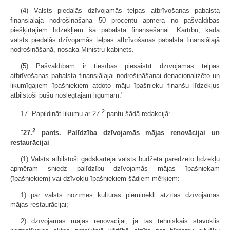
(4) Valsts piedalās dzīvojamās telpas atbrīvošanas pabalsta
finansiālajā nodrošināšanā 50 procentu apmērā no pašvaldības
piešķirtajiem līdzekļiem šā pabalsta finansēšanai. Kārtību, kādā
valsts piedalās dzīvojamās telpas atbrīvošanas pabalsta finansiālajā
nodrošināšanā, nosaka Ministru kabinets.
(5) Pašvaldībām ir tiesības piesaistīt dzīvojamās telpas
atbrīvošanas pabalsta finansiālajai nodrošināšanai denacionalizēto un
likumīgajiem īpašniekiem atdoto māju īpašnieku finanšu līdzekļus
atbilstoši pušu noslēgtajam līgumam."
2
17. Papildināt likumu ar 27.
pantu šādā redakcijā:
2
"
27.
pants. Palīdzība dzīvojamās mājas renovācijai un
restaurācijai
(1) Valsts atbilstoši gadskārtējā valsts budžetā paredzēto līdzekļu
apmēram sniedz palīdzību dzīvojamās mājas īpašniekam
(īpašniekiem) vai dzīvokļu īpašniekiem šādiem mērķiem:
1) par valsts nozīmes kultūras pieminekli atzītas dzīvojamās
mājas restaurācijai;
2) dzīvojamās mājas renovācijai, ja tās tehniskais stāvoklis