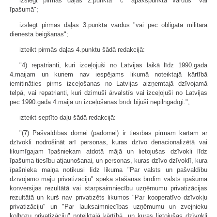
izslēgt pirmās daļas 2.punkta "c" apakš­punktā vārdus "vai
īpašumā";
izslēgt pirmās daļas 3.punktā vārdus "vai pēc obligātā militārā
dienesta beigšanas";
izteikt pirmās daļas 4.punktu šādā redakcijā:
"4) repatrianti, kuri izceļojuši no Latvijas laikā līdz 1990.gada
4.maijam un kuriem nav iespējams likumā noteiktajā kārtībā
iemitināties pirms izceļošanas no Latvijas aizņemtajā dzīvojamā
telpā, vai repatrianti, kuri dzimuši ārvalstīs vai izceļojuši no Latvijas
pēc 1990.gada 4.maija un izceļošanas brīdī bijuši nepilngadīgi.";
izteikt septīto daļu šādā redakcijā:
"(7) Pašvaldības domei (padomei) ir tiesības pirmām kārtām ar
dzīvokli nodrošināt arī personas, kuras dzīvo denacionalizētā vai
likumīgajam īpašniekam atdotā mājā un lietojušas dzīvokli līdz
īpašuma tiesību atjaunošanai, un personas, kuras dzīvo dzīvoklī, kura
īpašnieka maiņa notikusi līdz likuma "Par valsts un pašvaldību
dzīvojamo māju privatizāciju" spēkā stāšanās brīdim valsts īpašuma
konversijas rezultātā vai starpsaimniecību uzņēmumu privatizācijas
rezultātā un kurš nav privatizēts likumos "Par kooperatīvo dzīvokļu
privatizāciju" un "Par lauksaimniecības uzņēmumu un zvejnieku
kolhozu privatizāciju" noteiktajā kārtībā, un kuras lietojušas dzīvokli