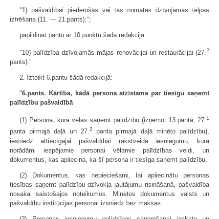
"1) pašvaldībai piederošās vai tās nomātās dzīvojamās telpas
izīrēšana (11. — 21.pants);";
papildināt pantu ar 10.punktu šādā redakcijā:
2
"10) palīdzība dzīvojamās mājas renovācijai un restaurācijai (27.
pants)."
2. Izteikt 6.pantu šādā redakcijā:
"
6.pants. Kārtība, kādā persona atzīstama par tiesīgu saņemt
palīdzību pašvaldībā
1
(1) Persona, kura vēlas saņemt palīdzību (izņemot 13.pantā, 27.
2
panta pirmajā daļā un 27.
panta pirmajā daļā minēto palīdzību),
iesniedz attiecīgajai pašvaldībai rakstveida iesniegumu, kurā
norādāmi iespējamie personai vēlamie palīdzības veidi, un
dokumentus, kas apliecina, ka šī persona ir tiesīga saņemt palīdzību.
(2) Dokumentus, kas nepieciešami, lai apliecinātu personas
tiesības saņemt palīdzību dzīvokļa jautājumu risināšanā, pašvaldība
nosaka saistošajos noteikumos. Minētos dokumentus valsts un
pašvaldību institūcijas personai izsniedz bez maksas.
(3) Personas iesniegumu palīdzības saņemšanai izskata un