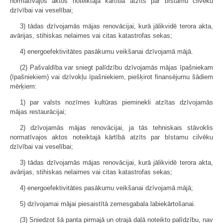
normatīvajos aktos noteiktajā kārtībā atzīts par bīstamu cilvēku
dzīvībai vai veselībai;
3) tādas dzīvojamās mājas renovācijai, kurā jālikvidē terora akta,
avārijas, stihiskas nelaimes vai citas katastrofas sekas;
4) energoefektivitātes pasākumu veikšanai dzīvojamā mājā.
(2) Pašvaldība var sniegt palīdzību dzīvojamās mājas īpašniekam
(īpašniekiem) vai dzīvokļu īpašniekiem, piešķirot finansējumu šādiem
mērķiem:
1) par valsts nozīmes kultūras pieminekli atzītas dzīvojamās
mājas restaurācijai;
2) dzīvojamās mājas renovācijai, ja tās tehniskais stāvoklis
normatīvajos aktos noteiktajā kārtībā atzīts par bīstamu cilvēku
dzīvībai vai veselībai;
3) tādas dzīvojamās mājas renovācijai, kurā jālikvidē terora akta,
avārijas, stihiskas nelaimes vai citas katastrofas sekas;
4) energoefektivitātes pasākumu veikšanai dzīvojamā mājā;
5) dzīvojamai mājai piesaistītā zemesgabala labiekārtošanai.
(3) Sniedzot šā panta pirmajā un otrajā daļā noteikto palīdzību, nav