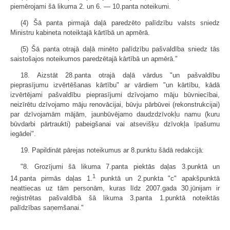
piemērojami šā likuma 2. un 6. — 10.panta noteikumi.
(4) Šā panta pirmajā daļā paredzēto palīdzību valsts sniedz
Ministru kabineta noteiktajā kārtībā un apmērā.
(5) Šā panta otrajā daļā minēto palīdzību pašvaldība sniedz tās
saistošajos noteikumos paredzētajā kārtībā un apmērā."
18. Aizstāt 28.panta otrajā daļā vārdus "un pašvaldību
pieprasījumu izvērtēšanas kārtību" ar vārdiem "un kārtību, kādā
izvērtējami pašvaldību pieprasījumi dzīvojamo māju būvniecībai,
neizīrētu dzīvojamo māju renovācijai, būvju pārbūvei (rekonstrukcijai)
par dzīvojamām mājām, jaunbūvējamo daudzdzīvokļu namu (kuru
būvdarbi pārtraukti) pabeigšanai vai atsevišķu dzīvokļa īpašumu
iegādei".
19. Papildināt pārejas noteikumus ar 8.punktu šādā redakcijā:
"8. Grozījumi šā likuma 7.panta piektās daļas 3.punktā un
1
14.panta pirmās daļas 1.
punktā un 2.punkta "c" apakšpunktā
neattiecas uz tām personām, kuras līdz 2007.gada 30.jūnijam ir
reģistrētas pašvaldībā šā likuma 3.panta 1.punktā noteiktās
palīdzības saņemšanai."