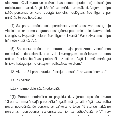
slēdzams Civillikumā un pašvaldības domes (padomes) saistošajos
noteikumos paredzētajā kārtībā ar mērķi turpmāk dzīvojamo telpu
izīrēt personai, ar kuru izbeigts iepriekš noslēgtais īres līgums par
minētās telpas lietošanu.
(4) Šā panta trešajā daļā paredzēto vienošanos var noslēgt, ja
vienlaikus ar nomas līguma noslēgšanu pēc īrnieka iniciatīvas tiek
izbeigts dzīvojamās telpas īres līgums likumā "Par dzīvojamo telpu
īri" noteiktajā kārtībā.
(5) Šā panta trešajā un ceturtajā daļā paredzētās vienošanās
neierobežo denacionalizētas vai likumīgajam īpašniekam atdotas
mājas īrnieka tiesības pretendēt uz citiem šajā likumā minētajai
īrnieku kategorijai noteiktajiem palīdzības veidiem."
12. Aizstāt 21.pantā vārdus "lietojumā esošā" ar vārdu "nomātā".
13. 23.pantā:
izteikt pirmo daļu šādā redakcijā:
"(1) Personu nodrošina ar pagaidu dzīvojamo telpu šā likuma
13.panta pirmajā daļā paredzētajā gadījumā, ja attiecīgā pašvaldība
nevar nodrošināt šo personu ar dzīvojamo telpu 48 stundu laikā no
personas iesnieguma saņemšanas, jo tai attiecīgajā brīdī nav