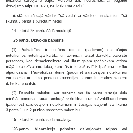
neizīrētu dzīvojamo telpu. Persona tiek nodrošināta ar pagaidu
dzīvojamo telpu uz laiku, ne ilgāku par gadu.";
aizstāt otrajā daļā vārdus "šā veida" ar vārdiem un skaitļiem "šā
likuma 3.panta 1.punktā minētās".
14. Izteikt 25.pantu šādā redakcijā:
"
25.pants. Dzīvokļa pabalsts
(1) Pašvaldībai ir tiesības domes (padomes) saistošajos
noteikumos noteiktajā kārtībā un apmērā maksāt dzīvokļa pabalstu
personām, kas denacionalizētā vai likumīgajam īpašniekam atdotā
mājā lieto dzīvojamo telpu, kuru tās ir lietojušas līdz īpašuma tiesību
atjaunošanai. Pašvaldības dome (padome) saistošajos noteikumos
var noteikt arī citas personu kategorijas, kurām ir tiesības saņemt
dzīvokļa pabalstu.
(2) Dzīvokļa pabalstu var saņemt tās šā panta pirmajā daļā
minētās personas, kuras saskaņā ar šo likumu un pašvaldības domes
(padomes) saistošajiem noteikumiem ir tiesīgas saņemt šā likuma
3.panta 1. un 2.punktā paredzēto palīdzību."
15. Izteikt 26.pantu šādā redakcijā:
"
26.pants. Vienreizējs pabalsts dzīvojamās telpas vai