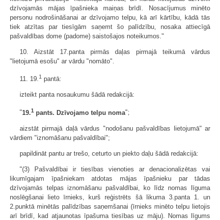
dzīvojamās mājas īpašnieka maiņas brīdī. Nosacījumus minēto
personu nodrošināšanai ar dzīvojamo telpu, kā arī kārtību, kādā tās
tiek atzītas par tiesīgām saņemt šo palīdzību, nosaka attiecīgā
pašvaldības dome (padome) saistošajos noteikumos."
10. Aizstāt 17.panta pirmās daļas pir­majā teikumā vārdus
"lietojumā esošu" ar vārdu "nomāto".
1
11. 19.
pantā:
izteikt panta nosaukumu šādā redakcijā:
1
"
19.
pants. Dzīvojamo telpu noma
";
aizstāt pirmajā daļā vārdus "nodošanu pašvaldības lietojumā" ar
vārdiem "iznomāšanu pašvaldībai";
papildināt pantu ar trešo, ceturto un piekto daļu šādā redakcijā:
"(3) Pašvaldībai ir tiesības vienoties ar denacionalizētas vai
likumīgajam īpašniekam atdotas mājas īpašnieku par tādas
dzīvojamās telpas iznomāšanu pašvaldībai, ko līdz nomas līguma
noslēgšanai lieto īrnieks, kurš reģistrēts šā likuma 3.panta 1. un
2.punktā minētās palīdzības saņemšanai (īrnieks minēto telpu lietojis
arī brīdī, kad atjaunotas īpašuma tiesības uz māju). Nomas līgums