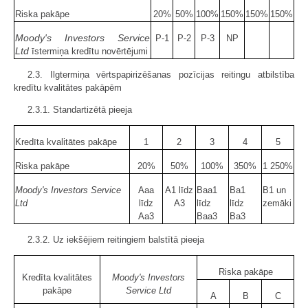
Riska pakāpe
20%
50%
100%
150%
150%
150%
Moody's Investors Service
P-1
P-2
P-3
NP
Ltd
īstermiņa kredītu novērtējumi
2.3. Ilgtermiņa vērtspapirizēšanas pozīcijas reitingu atbilstība
kredītu kvalitātes pakāpēm
2.3.1. Standartizētā pieeja
Kredīta kvalitātes pakāpe
1
2
3
4
5
Riska pakāpe
20%
50%
100%
350%
1 250%
Moody's Investors Service
Aaa
A1 līdz
Baa1
Ba1
B1 un
Ltd
līdz
A3
līdz
līdz
zemāki
Aa3
Baa3
Ba3
2.3.2. Uz iekšējiem reitingiem balstītā pieeja
Riska pakāpe
Kredīta kvalitātes
Moody's Investors
pakāpe
Service Ltd
A
B
C