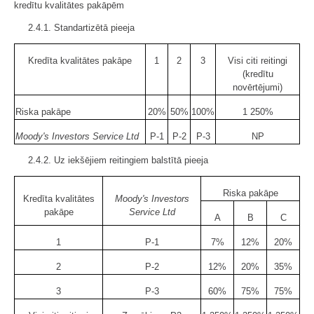
kredītu kvalitātes pakāpēm
2.4.1. Standartizētā pieeja
Kredīta kvalitātes pakāpe
1
2
3
Visi citi reitingi
(kredītu
novērtējumi)
Riska pakāpe
20%
50%
100%
1 250%
Moody's Investors Service Ltd
P-1
P-2
P-3
NP
2.4.2. Uz iekšējiem reitingiem balstītā pieeja
Riska pakāpe
Kredīta kvalitātes
Moody's Investors
pakāpe
Service Ltd
A
B
C
1
P-1
7%
12%
20%
2
P-2
12%
20%
35%
3
P-3
60%
75%
75%