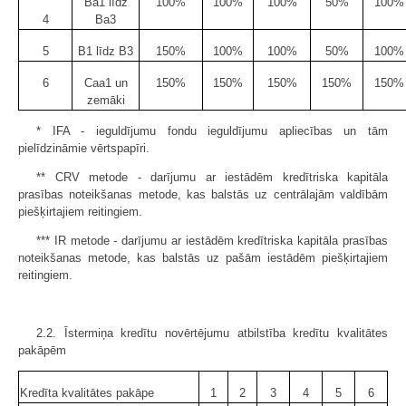
Ba1 līdz
100%
100%
100%
50%
100%
4
Ba3
5
B1 līdz B3
150%
100%
100%
50%
100%
6
Caa1 un
150%
150%
150%
150%
150%
zemāki
* IFA - ieguldījumu fondu ieguldījumu apliecības un tām
pielīdzināmie vērtspapīri.
** CRV metode - darījumu ar iestādēm kredītriska kapitāla
prasības noteikšanas metode, kas balstās uz centrālajām valdībām
piešķirtajiem reitingiem.
*** IR metode - darījumu ar iestādēm kredītriska kapitāla prasības
noteikšanas metode, kas balstās uz pašām iestādēm piešķirtajiem
reitingiem.
2.2. Īstermiņa kredītu novērtējumu atbilstība kredītu kvalitātes
pakāpēm
Kredīta kvalitātes pakāpe
1
2
3
4
5
6