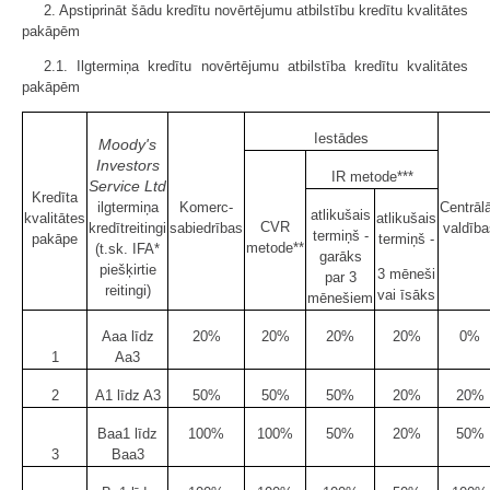
2. Apstiprināt šādu kredītu novērtējumu atbilstību kredītu kvalitātes
pakāpēm
2.1. Ilgtermiņa kredītu novērtējumu atbilstība kredītu kvalitātes
pakāpēm
Iestādes
Moody's
Investors
IR metode***
Service Ltd
Kredīta
ilgtermiņa
Komerc­
Centrāl
atlikušais
kvalitātes
atlikušais
CVR
kredītreitingi
sabiedrības
valdība
termiņš -
pakāpe
termiņš -
metode**
(t.sk. IFA*
garāks
piešķirtie
3 mēneši
par 3
reitingi)
vai īsāks
mēnešiem
Aaa līdz
20%
20%
20%
20%
0%
1
Aa3
2
A1 līdz A3
50%
50%
50%
20%
20%
Baa1 līdz
100%
100%
50%
20%
50%
3
Baa3