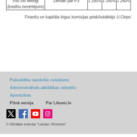
Visi citi reitingi
Zemāki par P3
1 250%
1 250%
1 250%
(kredītu novērtējumi)
Finanšu un kapitāla tirgus komisijas priekšsēdētājs
U.Cērps
Pašvaldību saistošie noteikumi
Administratīvās atbildības ceļvedis
Apmācības
Pilnā versija
Par Likumi.lv
© Oficiālais izdevējs "Latvijas Vēstnesis"