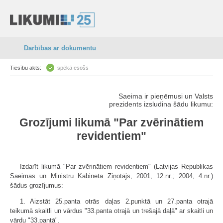
Darbības ar dokumentu
Tiesību akts:
spēkā esošs
Saeima ir pieņēmusi un Valsts
prezidents izsludina šādu likumu:
Grozījumi likumā "Par zvērinātiem
revidentiem"
Izdarīt likumā "Par zvērinātiem revidentiem" (Latvijas Republikas
Saeimas un Ministru Kabineta Ziņotājs, 2001, 12.nr.; 2004, 4.nr.)
šādus grozījumus:
1. Aizstāt 25.panta otrās daļas 2.punktā un 27.panta otrajā
teikumā skaitli un vārdus "33.panta otrajā un trešajā daļā" ar skaitli un
vārdu "33.pantā".