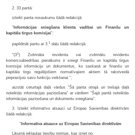
2. 33.pantā:
izteikt panta nosaukumu šādā redakcijā:
"
Informācijas sniegšana klienta vadībai un Finanšu un
kapitāla tirgus komisijai
";
1
papildināt pantu ar 3.
daļu šādā redakcijā:
1
"(3
) Zvērināta revidenta vai zvērinātu revidentu
komercsabiedrības pienākums ir sniegt Finanšu un kapitāla tirgus
komisijai informāciju un dokumentus, ko saskaņā ar finanšu un
kapitāla tirgu regulējošiem normatīvajiem aktiem tā rakstveidā
pieprasījusi savu funkciju veikšanai.";
aizstāt ceturtajā daļā vārdus "Šā panta otrajā un trešajā daļā
noteiktās informācijas paziņošana" ar vārdiem "Šajā pantā noteiktās
informācijas paziņošana un dokumentu sniegšana".
3. Izteikt informatīvo atsauci uz Eiropas Savienības direktīvām
šādā redakcijā:
"
Informatīva atsauce uz Eiropas Savienības direktīvām
Likumā iekļautas tiesību normas, kas izriet no: