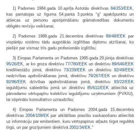
1) Padomes 1984.gada 10.aprīļa Astotās direktīvas
84/253/EEK
,
kas pamatojas uz līguma 54.panta 3.punkta "g" apakšpunktu un
attiecas uz personu apstiprināšanu grāmatvedības dokumentu
obligāto revīziju veikšanai;
2) Padomes 1988.gada 21.decembra direktīvas
89/48/EEK
par
vispārēju sistēmu tādu augstākās izglītības diplomu atzīšanai, ko
piešķir par vismaz trīs gadu profesionālo izglītību;
3) Eiropas Parlamenta un Padomes 1995.gada 29.jūnija direktīvas
95/26/EK
, ar ko groza direktīvu
77/780/EEK
un direktīvu
89/646/EEK
kredītiestāžu jomā, direktīvu
73/239/EEK
un direktīvu
92/49/EEK
nedzīvības apdrošināšanas jomā, direktīvu
79/267/EEK
un direktīvu
92/96/EEK
dzīvības apdrošināšanas jomā, direktīvu
93/22/EEK
ieguldījumu sabiedrību jomā un direktīvu
85/611/EEK
attiecībā uz
pārvedamo vērtspapīru kolektīvo ieguldījumu uzņēmumiem (PVKIU),
lai stiprinātu konsultatīvo uzraudzību;
4) Eiropas Parlamenta un Padomes 2004.gada 15.decembra
direktīvas
2004/109/EK
par atklātības prasību saskaņošanu attiecībā
uz informāciju par emitentiem, kuru vērtspapīrus atļauts tirgot regulētā
tirgū, un par grozījumiem direktīvā
2001/34/EK
."