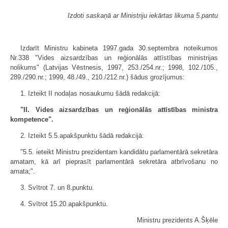
Izdoti saskaņā ar Ministriju iekārtas likuma 5.pantu
Izdarīt Ministru kabineta 1997.gada 30.septembra noteikumos
Nr.338 "Vides aizsardzības un reģionālās attīstības ministrijas
nolikums" (Latvijas Vēstnesis, 1997, 253./254.nr.; 1998, 102./105.,
289./290.nr.; 1999, 48./49., 210./212.nr.) šādus grozījumus:
1. Izteikt II nodaļas nosaukumu šādā redakcijā:
"II. Vides aizsardzības un reģionālās attīstības ministra
kompetence".
2. Izteikt 5.5.apakšpunktu šādā redakcijā:
"5.5. ieteikt Ministru prezidentam kandidātu parlamentārā sekretāra
amatam, kā arī pieprasīt parlamentārā sekretāra atbrīvošanu no
amata;".
3. Svītrot 7. un 8.punktu.
4. Svītrot 15.20.apakšpunktu.
Ministru prezidents A.Šķēle