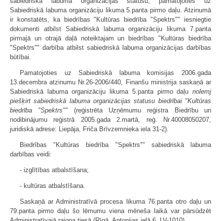
sabiedriskā labuma organizācijas statusu, pamatojoties uz
Sabiedriskā labuma organizāciju likuma 5.panta pirmo daļu. Atzinumā
ir konstatēts, ka biedrības "Kultūras biedrība "Spektrs"" iesniegtie
dokumenti atbilst Sabiedriskā labuma organizāciju likuma 7.panta
pirmajā un otrajā daļā noteiktajam un biedrības "Kultūras biedrība
"Spektrs"" darbība atbilst sabiedriskā labuma organizācijas darbības
būtībai.
Pamatojoties uz Sabiedriskā labuma komisijas 2006.gada
13.decembra atzinumu Nr.26-2006/440, Finanšu ministrija saskaņā ar
Sabiedriskā labuma organizāciju likuma 5.panta pirmo daļu
nolemj
piešķirt sabiedriskā labuma organizācijas statusu biedrībai "Kultūras
biedrība "Spektrs""
(reģistrēta Uzņēmumu reģistra Biedrību un
nodibinājumu reģistrā 2005.gada 2.martā, reģ. Nr.40008050207,
juridiskā adrese: Liepāja, Friča Brīvzemnieka iela 31-2).
Biedrības "Kultūras biedrība "Spektrs"" sabiedriskā labuma
darbības veidi:
- izglītības atbalstīšana;
- kultūras atbalstīšana.
Saskaņā ar Administratīvā procesa likuma 76.panta otro daļu un
79.panta pirmo daļu šo lēmumu viena mēneša laikā var pārsūdzēt
Administratīvajā rajona tiesā (Rīgā, Antonijas ielā 6, LV-1010).