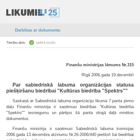
Darbības ar dokumentu
Tiesību akts:
spēkā esošs
Finanšu ministrijas lēmums Nr.315
Rīgā 2006.gada 19.decembrī
Par sabiedriskā labuma organizācijas statusa
piešķiršanu biedrībai "Kultūras biedrība "Spektrs""
Saskaņā ar Sabiedriskā labuma organizāciju likuma 7.panta pirmo
daļu Finanšu ministrija ir saņēmusi biedrības "Kultūras biedrība
"Spektrs"" iesniegumu un pārējos šā panta otrajā daļā minētos
dokumentus.
Finanšu ministrija ir saņēmusi Sabiedriskā labuma komisijas
2006.gada 13.decembra atzinumu Nr.26-2006/440 piešķirt šai biedrībai