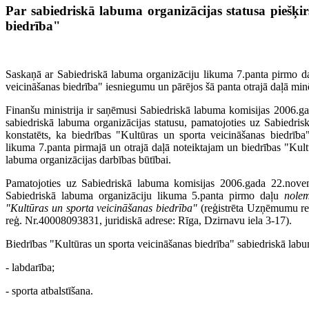
Par sabiedriskā labuma organizācijas statusa piešķi
biedrība"
Saskaņā ar Sabiedriskā labuma organizāciju likuma 7.panta pirmo daļ
veicināšanas biedrība" iesniegumu un pārējos šā panta otrajā daļā mi
Finanšu ministrija ir saņēmusi Sabiedriskā labuma komisijas 2006.g
sabiedriskā labuma organizācijas statusu, pamatojoties uz Sabiedri
konstatēts, ka biedrības "Kultūras un sporta veicināšanas biedrība
likuma 7.panta pirmajā un otrajā daļā noteiktajam un biedrības "Kultū
labuma organizācijas darbības būtībai.
Pamatojoties uz Sabiedriskā labuma komisijas 2006.gada 22.novem
Sabiedriskā labuma organizāciju likuma 5.panta pirmo daļu
nolem
"Kultūras un sporta veicināšanas biedrība"
(reģistrēta Uzņēmumu reģ
reģ. Nr.40008093831, juridiskā adrese: Rīga, Dzirnavu iela 3-17).
Biedrības "Kultūras un sporta veicināšanas biedrība" sabiedriskā labu
- labdarība;
- sporta atbalstīšana.