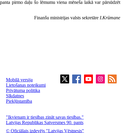
.panta pirmo daļu šo lēmumu viena mēneša laikā var pārsūdzēt
Finanšu ministrijas valsts sekretāre
I.Krūmane
Mobilā versija
Lietošanas noteikumi
Privātuma politika
Sīkdatnes
Piekļūstamība
"Ikvienam ir tiesības zināt savas tiesības."
Latvijas Republikas Satversmes 90. pants
© Oficiālais izdevējs "Latvijas Vēstnesis"