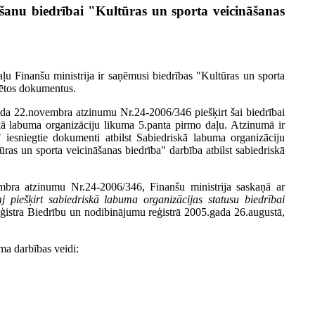
ršanu biedrībai "Kultūras un sporta veicināšanas
u Finanšu ministrija ir saņēmusi biedrības "Kultūras un sporta
nētos dokumentus.
ada 22.novembra atzinumu Nr.24-2006/346 piešķirt šai biedrībai
skā labuma organizāciju likuma 5.panta pirmo daļu. Atzinumā ir
" iesniegtie dokumenti atbilst Sabiedriskā labuma organizāciju
ras un sporta veicināšanas biedrība" darbība atbilst sabiedriskā
bra atzinumu Nr.24-2006/346, Finanšu ministrija saskaņā ar
j piešķirt sabiedriskā labuma organizācijas statusu biedrībai
istra Biedrību un nodibinājumu reģistrā 2005.gada 26.augustā,
ma darbības veidi: