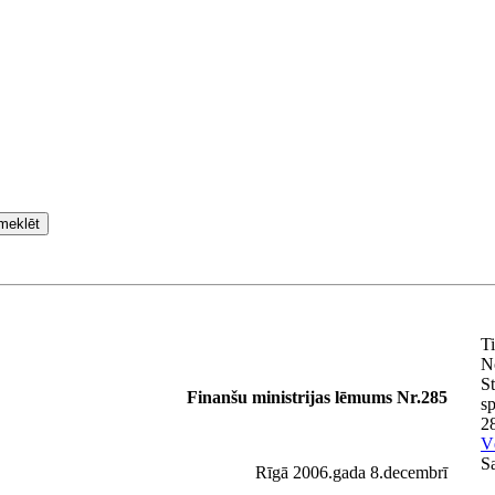
meklēt
T
N
St
Finanšu ministrijas lēmums Nr.285
s
2
V
Sa
Rīgā 2006.gada 8.decembrī