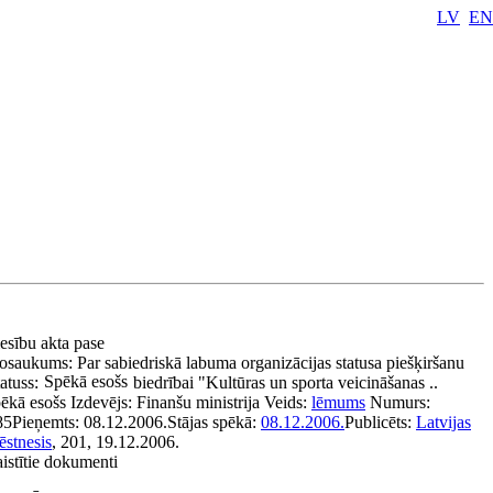
LV
EN
iesību akta pase
osaukums:
Par sabiedriskā labuma organizācijas statusa piešķiršanu
Spēkā esošs
atuss:
biedrībai "Kultūras un sporta veicināšanas ..
pēkā esošs
Izdevējs:
Finanšu ministrija
Veids:
lēmums
Numurs:
85
Pieņemts:
08.12.2006.
Stājas spēkā:
08.12.2006.
Publicēts:
Latvijas
ēstnesis
, 201, 19.12.2006.
istītie dokumenti