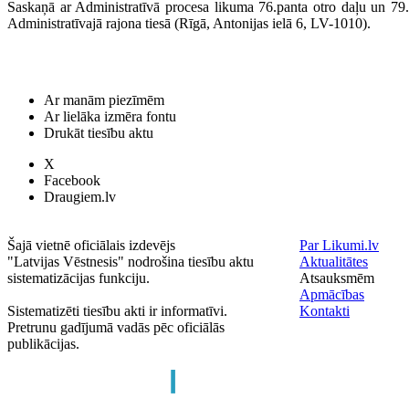
Saskaņā ar Administratīvā procesa likuma 76.panta otro daļu un 79
Administratīvajā rajona tiesā (Rīgā, Antonijas ielā 6, LV-1010).
Ar manām piezīmēm
Ar lielāka izmēra fontu
Drukāt tiesību aktu
X
Facebook
Draugiem.lv
Šajā vietnē oficiālais izdevējs
Par Likumi.lv
"Latvijas Vēstnesis" nodrošina tiesību aktu
Aktualitātes
sistematizācijas funkciju.
Atsauksmēm
Apmācības
Sistematizēti tiesību akti ir informatīvi.
Kontakti
Pretrunu gadījumā vadās pēc oficiālās
publikācijas.