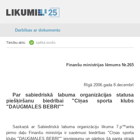
Darbības ar dokumentu
Tiesību akts:
spēkā esošs
Finanšu ministrijas lēmums Nr.265
Rīgā 2006.gada 8.decembrī
Par sabiedriskā labuma organizācijas statusa
piešķiršanu biedrībai "Cīņas sporta klubs
"DAUGMALES BEBRI""
Saskaņā ar Sabiedriskā labuma organizāciju likuma 7.p™anta
pirmo daļu Finanšu ministrija ir saņēmusi biedrības "Cīņas sporta
klubs "DAUGMALES BEBRI"" iesniegumu un pārējos šā panta otrajā