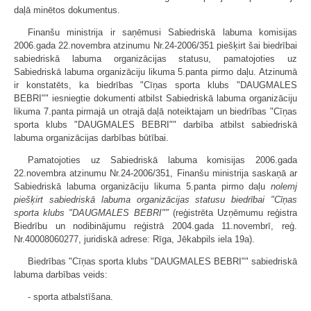
daļā minētos dokumentus.
Finanšu ministrija ir saņēmusi Sabiedriskā labuma komisijas
2006.gada 22.novembra atzinumu Nr.24-2006/351 piešķirt šai biedrībai
sabiedriskā labuma organizācijas statusu, pamatojoties uz
Sabiedriskā labuma organizāciju likuma 5.panta pirmo daļu. Atzinumā
ir konstatēts, ka biedrības "Cīņas sporta klubs "DAUGMALES
BEBRI"" iesniegtie dokumenti atbilst Sabiedriskā labuma organizāciju
likuma 7.panta pirmajā un otrajā daļā noteiktajam un biedrības "Cīņas
sporta klubs "DAUGMALES BEBRI"" darbība atbilst sabiedriskā
labuma organizācijas darbības būtībai.
Pamatojoties uz Sabiedriskā labuma komisijas 2006.gada
22.novembra atzinumu Nr.24-2006/351, Finanšu ministrija saskaņā ar
Sabiedriskā labuma organizāciju likuma 5.panta pirmo daļu
nolemj
piešķirt sabiedriskā labuma organizācijas statusu biedrībai "Cīņas
sporta klubs "DAUGMALES BEBRI""
(reģistrēta Uzņēmumu reģistra
Biedrību un nodibinājumu reģistrā 2004.gada 11.novembrī, reģ.
Nr.40008060277, juridiskā adrese: Rīga, Jēkabpils iela 19a).
Biedrības "Cīņas sporta klubs "DAUGMALES BEBRI"" sabiedriskā
labuma darbības veids:
- sporta atbalstīšana.