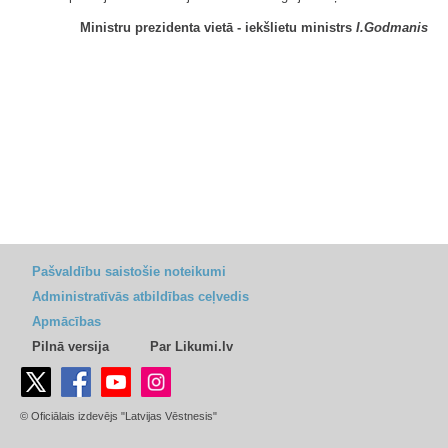
Ministru prezidenta vietā - iekšlietu ministrs
I.Godmanis
Pašvaldību saistošie noteikumi
Administratīvās atbildības ceļvedis
Apmācības
Pilnā versija
Par Likumi.lv
© Oficiālais izdevējs "Latvijas Vēstnesis"