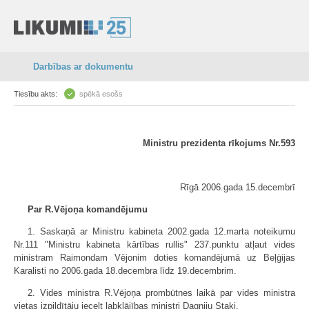
Darbības ar dokumentu
Tiesību akts:
spēkā esošs
Ministru prezidenta rīkojums Nr.593
Rīgā 2006.gada 15.decembrī
Par R.Vējoņa komandējumu
1. Saskaņā ar Ministru kabineta 2002.gada 12.marta noteikumu
Nr.111 "Ministru kabineta kārtības rullis" 237.punktu atļaut vides
ministram Raimondam Vējonim doties komandējumā uz Beļģijas
Karalisti no 2006.gada 18.decembra līdz 19.decembrim.
2. Vides ministra R.Vējoņa prombūtnes laikā par vides ministra
vietas izpildītāju iecelt labklājības ministri Dagniju Staķi.