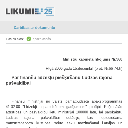
Darbības ar dokumentu
Tiesību akts:
spēkā esošs
Ministru kabineta rīkojums Nr.968
Rīgā 2006.gada 15.decembrī (prot. Nr.66 74.§)
Par finanšu līdzekļu piešķiršanu Ludzas rajona
pašvaldībai
Finanšu ministrijai no valsts pamatbudžeta apakšprogrammas
41.02.00 "Līdzekļi neparedzētiem gadījumiem" piešķirt Reģionālās
attīstības un pašvaldību lietu ministrijai 100000 latu, lai pārskaitītu
Ludzas rajona pašvaldībai dotāciju, kas nepieciešama
tranzīttransporta kustības radīto seku mazināšanai Latvijas un