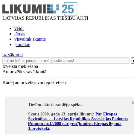
LATVIJAS REPUBLIKAS TIESĪBU AKTI
veidi
tēmas
visvairāk skatītie
jaunākie
uz sākumu
Izvērstā meklēšana
Autorizēties savā kontā
Kādēļ autorizēties vai reģistrēties?
Tiesību akts ir zaudējis spēku.
Skatīt 2000. gada 13. aprīļa likumu:
Par Eiropas
Savienības — Latvijas Republikas Asociācijas Padomes
lēmumu nr.1/2000 par grozījumiem Eiropas līguma
3.protokolā
.