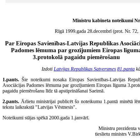
Ministru kabineta noteikumi Nr
Rīgā 1999.gada 28.decembrī (prot. Nr. 72, 
Par Eiropas Savienības-Latvijas Republikas Asociāci
Padomes lēmuma par grozījumiem Eiropas līgum
3.protokolā pagaidu piemērošanu
Izdoti
Latvijas Republikas Satversmes
81.panta
kā
1.pants.
Šie noteikumi nosaka Eiropas Savienības-Latvijas Repub
Asociācijas Padomes lēmuma par grozījumiem Eiropas līguma 3.prot
pagaidu piemērošanu līdz tā apstiprināšanai Saeimā.
2.pants.
Ārlietu ministrijai publicēt šo noteikumu 1.pantā minētā l
tekstu laikrakstā "Latvijas Vēstnesis".
Noteikumi stājas spēkā 2000.gada 1.janvārī.
Ministru prezidenta v
tieslietu ministrs V.B