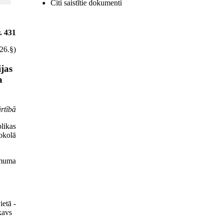
Citi saistītie dokumenti
. 431
26.§)
jas
a
rtībā
likas
okolā
ēmuma
ietā -
irkavs