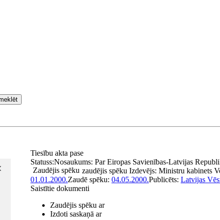
meklēt
Tiesību akta pase
Statuss:
Nosaukums:
Par Eiropas Savienības-Latvijas Republ
Zaudējis spēku
zaudējis spēku
Izdevējs:
Ministru kabinets
V
01.01.2000.
Zaudē spēku:
04.05.2000.
Publicēts:
Latvijas Vēs
Saistītie dokumenti
Zaudējis spēku ar
Izdoti saskaņā ar