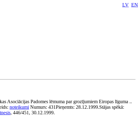
LV
EN
ikas Asociācijas Padomes lēmuma par grozījumiem Eiropas līguma ..
eids:
noteikumi
Numurs:
431
Pieņemts:
28.12.1999.
Stājas spēkā:
tnesis
, 446/451, 30.12.1999.