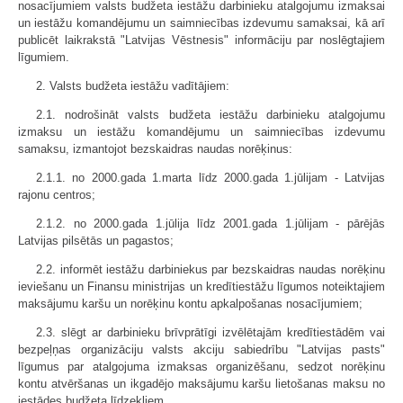
nosacījumiem valsts budžeta iestāžu darbinieku atalgojumu izmaksai
un iestāžu komandējumu un saimniecības izdevumu samaksai, kā arī
publicēt laikrakstā "Latvijas Vēstnesis" informāciju par noslēgtajiem
līgumiem.
2. Valsts budžeta iestāžu vadītājiem:
2.1. nodrošināt valsts budžeta iestāžu darbinieku atalgojumu
izmaksu un iestāžu komandējumu un saimniecības izdevumu
samaksu, izmantojot bezskaidras naudas norēķinus:
2.1.1. no 2000.gada 1.marta līdz 2000.gada 1.jūlijam - Latvijas
rajonu centros;
2.1.2. no 2000.gada 1.jūlija līdz 2001.gada 1.jūlijam - pārējās
Latvijas pilsētās un pagastos;
2.2. informēt iestāžu darbiniekus par bezskaidras naudas norēķinu
ieviešanu un Finansu ministrijas un kredītiestāžu līgumos noteiktajiem
maksājumu karšu un norēķinu kontu apkalpošanas nosacījumiem;
2.3. slēgt ar darbinieku brīvprātīgi izvēlētajām kredītiestādēm vai
bezpeļņas organizāciju valsts akciju sabiedrību "Latvijas pasts"
līgumus par atalgojuma izmaksas organizēšanu, sedzot norēķinu
kontu atvēršanas un ikgadējo maksājumu karšu lietošanas maksu no
iestādes budžeta līdzekļiem.