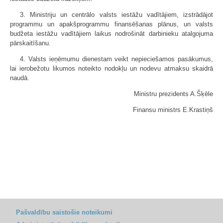
3. Ministriju un centrālo valsts iestāžu vadītājiem, izstrādājot
programmu un apakšprogrammu finansēšanas plānus, un valsts
budžeta iestāžu vadītājiem laikus nodrošināt darbinieku atalgojuma
pārskaitīšanu.
4. Valsts ieņēmumu dienestam veikt nepieciešamos pasākumus,
lai ierobežotu likumos noteikto nodokļu un nodevu atmaksu skaidrā
naudā.
Ministru prezidents A.Šķēle
Finansu ministrs E.Krastiņš
Pašvaldību saistošie noteikumi