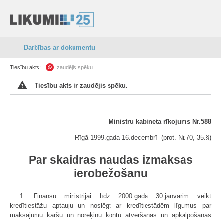
Darbības ar dokumentu
Tiesību akts:
zaudējis spēku
Tiesību akts ir zaudējis spēku.
Ministru kabineta rīkojums Nr.588
Rīgā 1999.gada 16.decembrī (prot. Nr.70, 35.§)
Par skaidras naudas izmaksas
ierobežošanu
1. Finansu ministrijai līdz 2000.gada 30.janvārim veikt
kredītiestāžu aptauju un noslēgt ar kredītiestādēm līgumus par
maksājumu karšu un norēķinu kontu atvēršanas un apkalpošanas