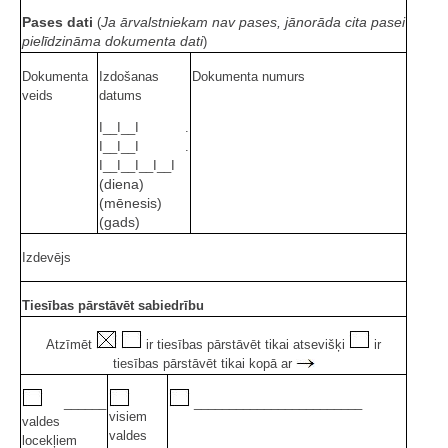
Pases dati
Ja ārvalstniekam nav pases, jānorāda cita pasei
(
pielīdzināma dokumenta dati
)
Dokumenta
Izdošanas
Dokumenta numurs
veids
datums
I__I__I .
I__I__I .
I__I__I__I__I
(diena)
(mēnesis)
(gads)
Izdevējs
Tiesības pārstāvēt sabiedrību
Atzīmēt
ir tiesības pārstāvēt tikai atsevišķi
ir
tiesības pārstāvēt tikai kopā ar
______
________________________
visiem
valdes
valdes
locekļiem