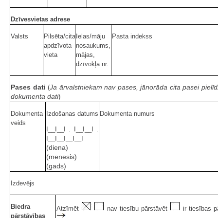
Dzīvesvietas adrese
Valsts
Pilsēta/cita
Ielas/māju
Pasta indekss
apdzīvota
nosaukums,
vieta
mājas,
dzīvokļa nr.
Pases dati
Ja ārvalstniekam nav pases, jānorāda cita pasei pielī
(
dokumenta dati
)
Dokumenta
Izdošanas datums
Dokumenta numurs
veids
I__I__I . I__I__I .
I__I__I__I__I
(diena)
(mēnesis)
(gads)
Izdevējs
Biedra
Atzīmēt
nav tiesību pārstāvēt
ir tiesības p
pārstāvības