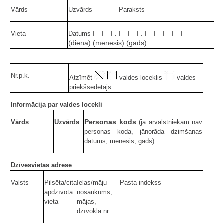
Vārds
Uzvārds
Paraksts
Vieta
Datums I__I__I . I__I__I . I__I__I__I__I
(diena) (mēnesis) (gads)
Nr.p.k.
Atzīmēt
valdes loceklis
valdes
priekšsēdētājs
Informācija par valdes locekli
Personas kods
Vārds
Uzvārds
(ja ārvalstniekam nav
personas koda, jānorāda dzimšanas
datums, mēnesis, gads)
Dzīvesvietas adrese
Valsts
Pilsēta/cita
Ielas/māju
Pasta indekss
apdzīvota
nosaukums,
vieta
mājas,
dzīvokļa nr.