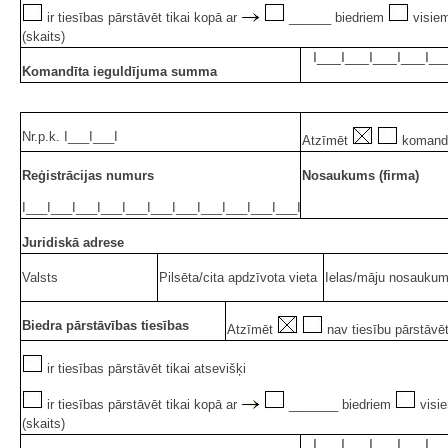
ir tiesības pārstāvēt tikai kopā ar
______ biedriem
visiem
(skaits)
I___I___I___I___I__
Komandīta ieguldījuma summa
Nr.p.k. I___I___I
Atzīmēt
komand
Reģistrācijas numurs
Nosaukums (firma)
I___I___I___I___I___I___I___I___I___I___I___I
Juridiskā adrese
Valsts
Pilsēta/cita apdzīvota vieta
Ielas/māju nosaukums
Biedra pārstāvības tiesības
Atzīmēt
nav tiesību pārstāvē
ir tiesības pārstāvēt tikai atsevišķi
ir tiesības pārstāvēt tikai kopā ar
_______ biedriem
visie
(skaits)
I___I___I___I___I__