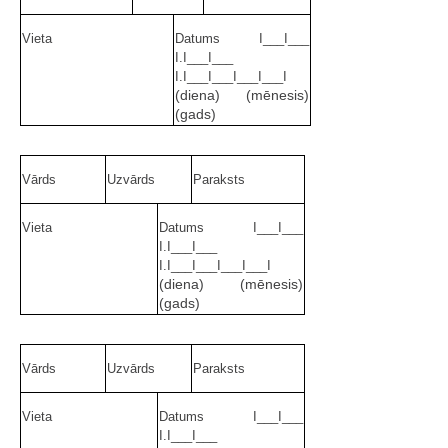
Vieta
Datums I___I___
I.I___I___
I.I___I___I___I___I
(diena) (mēnesis)
(gads)
Vārds
Uzvārds
Paraksts
Vieta
Datums I___I___
I.I___I___
I.I___I___I___I___I
(diena) (mēnesis)
(gads)
Vārds
Uzvārds
Paraksts
Vieta
Datums I___I___
I.I___I___