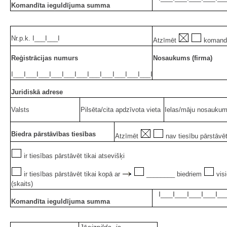
Komandīta ieguldījuma summa
Nr.p.k. I___I___I
Atzīmēt
komand
Reģistrācijas numurs
Nosaukums (firma)
I___I___I___I___I___I___I___I___I___I___I___I
Juridiskā adrese
Valsts
Pilsēta/cita apdzīvota vieta
Ielas/māju nosaukums
Biedra pārstāvības tiesības
Atzīmēt
nav tiesību pārstāvē
ir tiesības pārstāvēt tikai atsevišķi
ir tiesības pārstāvēt tikai kopā ar
________ biedriem
vis
(skaits)
I___I___I___I___I__
Komandīta ieguldījuma summa