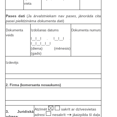
vieta
Pases dati
Ja ārvalstniekam nav pases, jānorāda cita
(
pasei pielīdzināma dokumenta dati
)
Dokumenta
Izdošanas datums
Dokumenta numurs
veids
I__I__I . I__I__I .
I__I__I__I__I
(diena) (mēnesis)
(gads)
Izdevējs
.
.
2. Firma (komersanta nosaukums)
.
.
Atzīmēt
sakrīt ar dzīvesvietas
3. Juridiskā
adresi
nesakrīt
jāaizpilda šī daļa
adrese
: