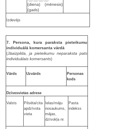
(diena) (mēnesis)
(gads)
Izdevējs
7. Persona, kura paraksta pieteikumu
individuālā komersanta vārdā
Jāaizpilda, ja pieteikumu neparaksta pats
(
individuālais komersants
)
Vārds
Uzvārds
Personas
kods
Dzīvesvietas adrese
Valsts
Pilsēta/cita
Ielas/māju
Pasta
apdzīvota
nosaukums,
indekss
vieta
mājas,
dzīvokļa nr.