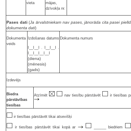
vieta
mājas,
dzīvokļa nr.
Pases dati
Ja ārvalstniekam nav pases, jānorāda cita pasei pielī
(
dokumenta dati
)
Dokumenta
Izdošanas datums
Dokumenta numurs
veids
I__I__I . I__I__I .
I__I__I__I__I
(diena)
(mēnesis)
(gads)
Izdevējs
Biedra
Atzīmēt
nav tiesību pārstāvēt
ir tiesības p
pārstāvības
tiesības
ir tiesības pārstāvēt tikai atsevišķi
ir tiesības pārstāvēt tikai kopā ar
______ biedriem