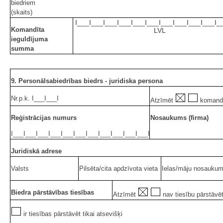
biedriem
(skaits)
I___I___I___I___I___I___I___I___I___I___I_
Komandīta
LVL
ieguldījuma
summa
9. Personālsabiedrības biedrs - juridiska persona
Nr.p.k. I___I___I
Atzīmēt
komand
Reģistrācijas numurs
Nosaukums (firma)
I___I___I___I___I___I___I___I___I___I___I___I
Juridiskā adrese
Valsts
Pilsēta/cita apdzīvota vieta
Ielas/māju nosaukums
Biedra pārstāvības tiesības
Atzīmēt
nav tiesību pārstāvē
ir tiesības pārstāvēt tikai atsevišķi