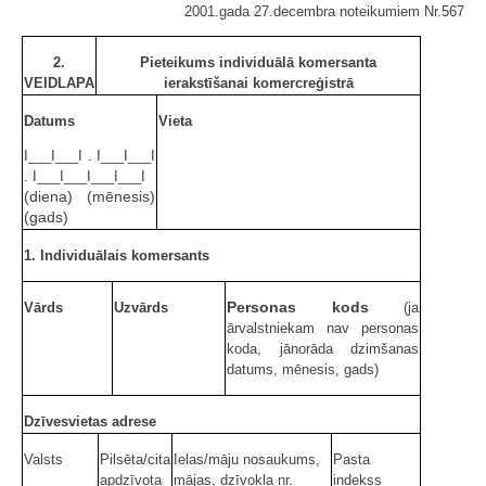
2001.gada 27.decembra noteikumiem Nr.567
2.
Pieteikums individuālā komersanta
VEIDLAPA
ierakstīšanai komercreģistrā
Datums
Vieta
I___I___I . I___I___I
. I___I___I___I___I
(diena) (mēnesis)
(gads)
1. Individuālais komersants
Personas kods
Vārds
Uzvārds
(ja
ārvalstniekam nav personas
koda, jānorāda dzimšanas
datums, mēnesis, gads)
Dzīvesvietas adrese
Valsts
Pilsēta/cita
Ielas/māju nosaukums,
Pasta
apdzīvota
mājas, dzīvokļa nr.
indekss