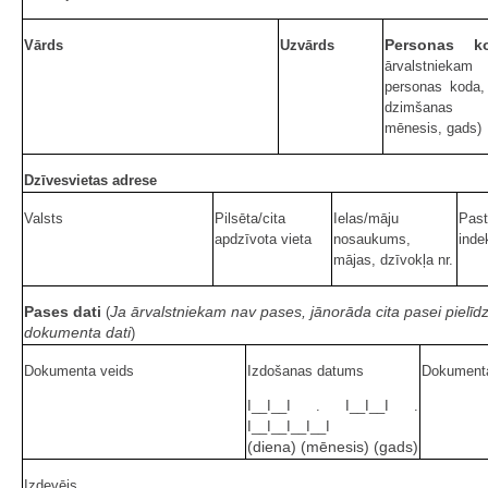
Personas k
Vārds
Uzvārds
ārvalstnie
personas koda,
dzimšanas 
mēnesis, gads)
Dzīvesvietas adrese
Valsts
Pilsēta/cita
Ielas/māju
Pas
apdzīvota vieta
nosaukums,
inde
mājas, dzīvokļa nr.
Pases dati
Ja ārvalstniekam nav pases, jānorāda cita pasei pielī
(
dokumenta dati
)
Dokumenta veids
Izdošanas datums
Dokument
I__I__I . I__I__I .
I__I__I__I__I
(diena) (mēnesis) (gads)
Izdevējs