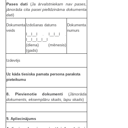
Pases dati
Ja ārvalstniekam nav pases,
(
jānorāda cita pasei pielīdzināma dokumenta
dati
)
Dokumenta
Izdošanas datums
Dokumenta
veids
numurs
I__I__I . I__I__I .
I__I__I__I__I
(diena) (mēnesis)
(gads)
Izdevējs
Uz kāda tiesiska pamata persona paraksta
pieteikumu
8. Pievienotie dokumenti
Jānorāda
(
dokuments, eksemplāru skaits, lapu skaits
)
9. Apliecinājums