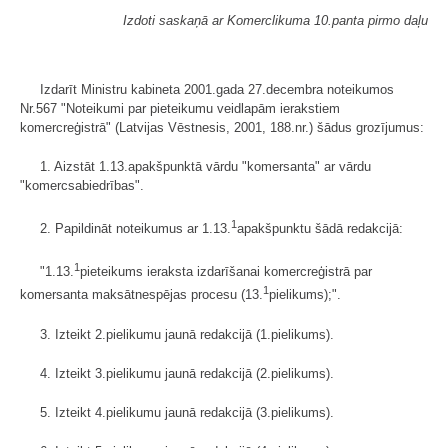
Izdoti saskaņā ar Komerclikuma 10.panta pirmo daļu
Izdarīt Ministru kabineta 2001.gada 27.decembra noteikumos
Nr.567 "Noteikumi par pieteikumu veidlapām ierakstiem
komercreģistrā" (Latvijas Vēstnesis, 2001, 188.nr.) šādus grozījumus:
1. Aizstāt 1.13.apakšpunktā vārdu "komersanta" ar vārdu
"komercsa­biedrības".
1
2. Papildināt noteikumus ar 1.13.
apakšpunktu šādā redakcijā:
1
"1.13.
pieteikums ieraksta izdarīšanai komercreģistrā par
1
komersanta maksātnespējas procesu (13.
pielikums);".
3. Izteikt 2.pielikumu jaunā redakcijā (1.pielikums).
4. Izteikt 3.pielikumu jaunā redakcijā (2.pielikums).
5. Izteikt 4.pielikumu jaunā redakcijā (3.pielikums).