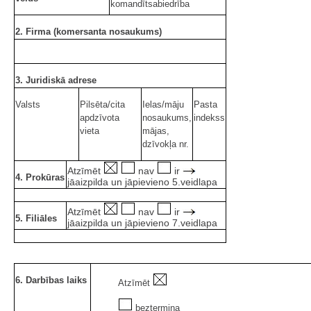
komandītsabiedrība
2. Firma (komersanta nosaukums)
.
3. Juridiskā adrese
Valsts
Pilsēta/cita
Ielas/māju
Pasta
apdzīvota
nosaukums,
indekss
vieta
mājas,
dzīvokļa nr.
Atzīmēt
nav
ir
4. Prokūras
jāaizpilda un jāpievieno 5.veidlapa
.
Atzīmēt
nav
ir
5. Filiāles
jāaizpilda un jāpievieno 7.veidlapa
.
6. Darbības laiks
Atzīmēt
beztermiņa