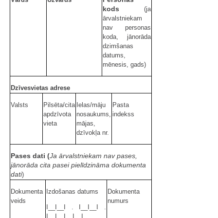
kods
(ja
ārvalstniekam
nav personas
koda, jānorāda
dzimšanas
datums,
mēnesis, gads)
Dzīvesvietas adrese
Valsts
Pilsēta/cita
Ielas/māju
Pasta
apdzīvota
nosaukums,
indekss
vieta
mājas,
dzīvokļa nr.
Pases dati (
Ja ārvalstniekam nav pases,
jānorāda cita pasei pielīdzināma dokumenta
dati
)
Dokumenta
Izdošanas datums
Dokumenta
veids
numurs
I__I__I . I__I__I .
I__I__I__I__I