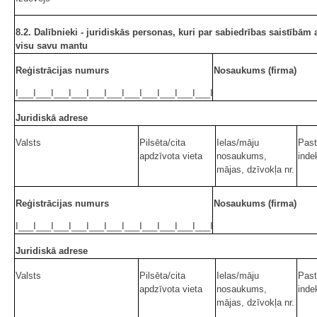
8.2. Dalībnieki - juridiskās personas, kuri par sabiedrības saistībām a
visu savu mantu
Reģistrācijas numurs
Nosaukums (firma)
I___I___I___I___I___I___I___I___I___I___I___I
Juridiskā adrese
Valsts
Pilsēta/cita
Ielas/māju
Pas
apdzīvota vieta
nosaukums,
inde
mājas, dzīvokļa nr.
Reģistrācijas numurs
Nosaukums (firma)
I___I___I___I___I___I___I___I___I___I___I___I
Juridiskā adrese
Valsts
Pilsēta/cita
Ielas/māju
Pas
apdzīvota vieta
nosaukums,
inde
mājas, dzīvokļa nr.