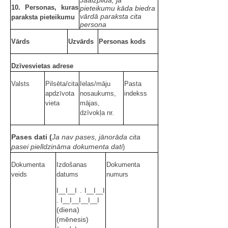
Jāaizpilda, ja
10. Personas, kuras
pieteikumu kāda biedra
vārdā paraksta cita
paraksta pieteikumu
persona
Vārds
Uzvārds
Personas kods
Dzīvesvietas adrese
Valsts
Pilsēta/cita
Ielas/māju
Pasta
apdzīvota
nosaukums,
indekss
vieta
mājas,
dzīvokļa nr.
Pases dati (
Ja nav pases, jānorāda cita
pasei pielīdzināma dokumenta dati
)
Dokumenta
Izdošanas
Dokumenta
veids
datums
numurs
I__I__I . I__I__I
. I__I__I__I__I
(diena)
(mēnesis)