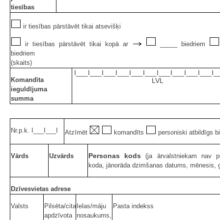
tiesības
ir tiesības pārstāvēt tikai atsevišķi
ir tiesības pārstāvēt tikai kopā ar
_____ biedriem
biedriem
(skaits)
I___I___I___I___I___I___I___I___I___I___I_
Komandīta
LVL
ieguldījuma
summa
Nr.p.k. I___I___I
Atzīmēt
komandīts
personiski atbildīgs b
Personas kods
Vārds
Uzvārds
(ja ārvalstniekam nav p
koda, jānorāda dzimšanas datums, mēnesis, 
Dzīvesvietas adrese
Valsts
Pilsēta/cita
Ielas/māju
Pasta indekss
apdzīvota
nosaukums,