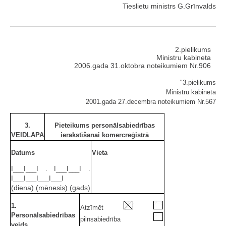
Tieslietu ministrs G.Grīnvalds
2.pielikums
Ministru kabineta
2006.gada 31.oktobra noteikumiem Nr.906
"3.pielikums
Ministru kabineta
2001.gada 27.decembra noteikumiem Nr.567
3.
Pieteikums personālsabiedrības
VEIDLAPA
ierakstīšanai komercreģistrā
Datums
Vieta
I___I___I . I___I___I .
I___I___I___I___I
(diena) (mēnesis) (gads)
1.
Atzīmēt
Personālsabiedrības
pilnsabiedrība
veids