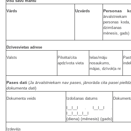
visu savu mantu
Personas k
Vārds
Uzvārds
ārvalstnie
personas koda,
dzimšanas 
mēnesis, gads)
Dzīvesvietas adrese
Valsts
Pilsēta/cita
Ielas/māju
Pas
apdzīvota vieta
nosaukums,
inde
mājas, dzīvokļa nr.
Pases dati
Ja ārvalstniekam nav pases, jānorāda cita pasei pielī
(
dokumenta dati
)
Dokumenta veids
Izdošanas datums
Dokument
I__I__I . I__I__I .
I__I__I__I__I
(diena) (mēnesis) (gads)
Izdevējs