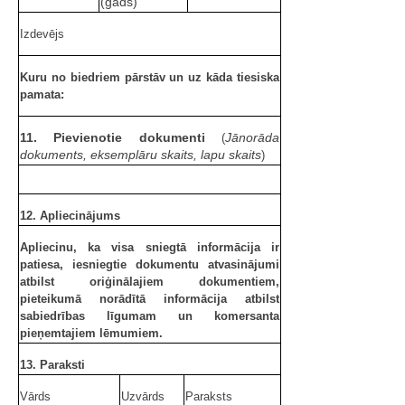
(gads)
Izdevējs
Kuru no biedriem pārstāv un uz kāda tiesiska
pamata:
11. Pievienotie dokumenti
Jānorāda
(
dokuments, eksemplāru skaits, lapu skaits
)
12. Apliecinājums
Apliecinu, ka visa sniegtā informācija ir
patiesa, iesniegtie dokumentu atvasinājumi
atbilst oriģinālajiem dokumentiem,
pieteikumā norādītā informācija atbilst
sabiedrības līgumam un komersanta
pieņemtajiem lēmumiem.
13. Paraksti
Vārds
Uzvārds
Paraksts