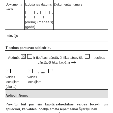
Dokumenta
Izdošanas datums
Dokumenta numurs
veids
I__I__I . I__I__I .
I__I__I__I__I
(diena) (mēnesis)
(gads)
Izdevējs
Tiesības pārstāvēt sabiedrību
Atzīmēt
ir tiesības pārstāvēt tikai atsevišķi
ir tiesības
pārstāvēt tikai kopā ar
_______
visiem
________________________
valdes
valdes
locekļiem
locekļiem
(skaits)
Apliecinājums
Piekrītu būt par šīs kapitālsabiedrības valdes locekli un
apliecinu, ka valdes locekļa amata ieņemšanai šķēršļu nav.