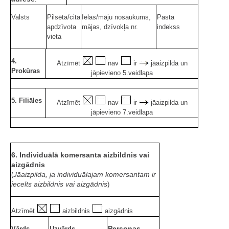
Valsts
Pilsēta/cita
Ielas/māju nosaukums,
Pasta
apdzīvota
mājas, dzīvokļa nr.
indekss
vieta
4.
Atzīmēt
nav
ir
jāaizpilda un
Prokūras
jāpievieno 5.veidlapa
.
5. Filiāles
Atzīmēt
nav
ir
jāaizpilda un
jāpievieno 7.veidlapa
.
6. Individuālā komersanta aizbildnis vai
aizgādnis
Jāaizpilda, ja individuālajam komersantam ir
(
iecelts aizbildnis vai aizgādnis
)
Atzīmēt
aizbildnis
aizgādnis
Personas
Vārds
Uzvārds