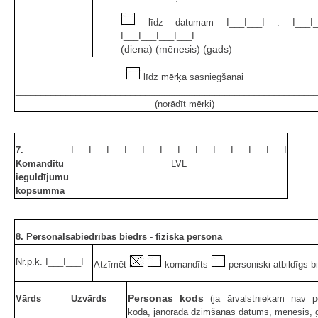
līdz datumam I___I___I . I___I_
I___I___I___I___I
(diena) (mēnesis) (gads)
līdz mērķa sasniegšanai
____________________________________________________________
(norādīt mērķi)
7.
I___I___I___I___I___I___I___I___I___I___I___I___I
Komandītu
LVL
ieguldījumu
kopsumma
8. Personālsabiedrības biedrs - fiziska persona
Nr.p.k. I___I___I
Atzīmēt
komandīts
personiski atbildīgs b
Personas kods
Vārds
Uzvārds
(ja ārvalstniekam nav p
koda, jānorāda dzimšanas datums, mēnesis, 