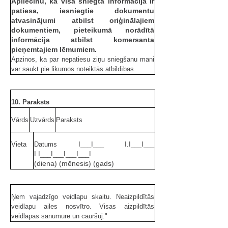
Apliecinu, ka visa sniegtā informācija ir
patiesa, iesniegtie dokumentu
atvasinājumi atbilst oriģinālajiem
dokumentiem, pieteikumā norādītā
informācija atbilst komersanta
pieņemtajiem lēmumiem.
Apzinos, ka par nepatiesu ziņu sniegšanu mani
var saukt pie likumos noteiktās atbildības.
10. Paraksts
Vārds
Uzvārds
Paraksts
Vieta
Datums I___I___ I.I___I___
I.I___I___I___I___I
(diena) (mēnesis) (gads)
Ņem vajadzīgo veidlapu skaitu. Neaizpildītās
veidlapu ailes nosvītro. Visas aizpildītās
veidlapas sanumurē un cauršuj."