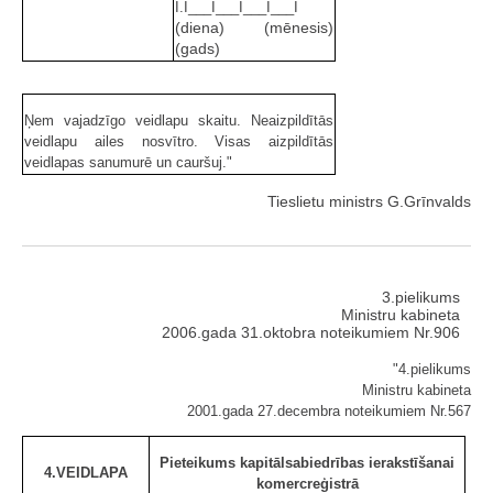
I.I___I___I___I___I
(diena) (mēnesis)
(gads)
Ņem vajadzīgo veidlapu skaitu. Neaizpildītās
veidlapu ailes nosvītro. Visas aizpildītās
veidlapas sanumurē un cauršuj."
Tieslietu ministrs G.Grīnvalds
3.pielikums
Ministru kabineta
2006.gada 31.oktobra noteikumiem Nr.906
"4.pielikums
Ministru kabineta
2001.gada 27.decembra noteikumiem Nr.567
Pieteikums kapitālsabiedrības ierakstīšanai
4.VEIDLAPA
komercreģistrā