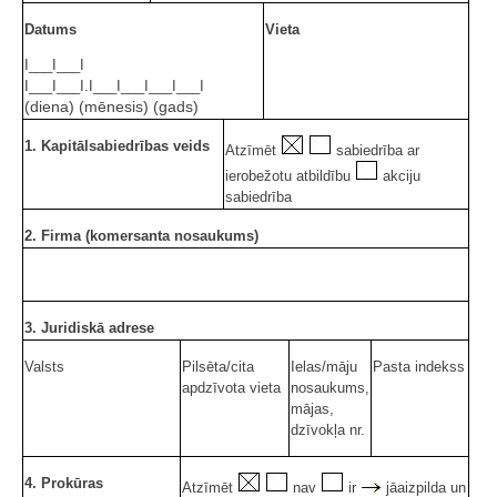
Datums
Vieta
I___I___I
I___I___I.I___I___I___I___I
(diena) (mēnesis) (gads)
1. Kapitālsabiedrības veids
Atzīmēt
sabiedrība ar
ierobežotu atbildību
akciju
sabiedrība
2. Firma (komersanta nosaukums)
3. Juridiskā adrese
Valsts
Pilsēta/cita
Ielas/māju
Pasta indekss
apdzīvota vieta
nosaukums,
mājas,
dzīvokļa nr.
4. Prokūras
Atzīmēt
nav
ir
jāaizpilda un