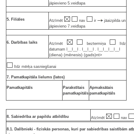
jāpievieno 5.veidlapa
5. Filiāles
Atzīmēt
nav
ir
jāaizpilda un
jāpievieno 7.veidlapa
6. Darbības laiks
Atzīmēt
beztermiņa
līdz
datumam I__I__I . I__I__I . I__I__I__I__I
(diena) (mēnesis) (gads)nt>
līdz mērķa sasniegšanai
7. Pamatkapitāla lielums (latos)
Pamatkapitāls
Parakstītais
Apmaksātais
pamatkapitāls
pamatkapitāls
8. Sabiedrība ar papildu atbildību
Atzīmēt
nav
8.1. Dalībnieki - fiziskās personas, kuri par sabiedrības saistībām atb