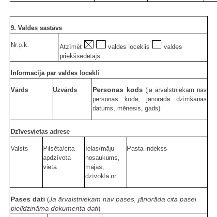
9. Valdes sastāvs
Nr.p.k.
Atzīmēt
valdes loceklis
valdes
priekšsēdētājs
Informācija par valdes locekli
Personas kods
Vārds
Uzvārds
(ja ārvalstniekam nav
personas koda, jānorāda dzimšanas
datums, mēnesis, gads)
Dzīvesvietas adrese
Valsts
Pilsēta/cita
Ielas/māju
Pasta indekss
apdzīvota
nosaukums,
vieta
mājas,
dzīvokļa nr.
Pases dati
Ja ārvalstniekam nav pases, jānorāda cita pasei
(
pielīdzināma dokumenta dati
)