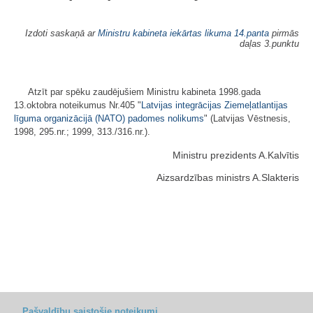
Izdoti saskaņā ar
Ministru kabineta iekārtas likuma
14.panta
pirmās
daļas 3.punktu
Atzīt par spēku zaudējušiem Ministru kabineta 1998.gada
13.oktobra noteikumus Nr.405 "
Latvijas integrācijas Ziemeļatlantijas
līguma organizācijā (NATO) padomes nolikums
" (Latvijas Vēstnesis,
1998, 295.nr.; 1999, 313./316.nr.).
Ministru prezidents A.Kalvītis
Aizsardzības ministrs A.Slakteris
Pašvaldību saistošie noteikumi